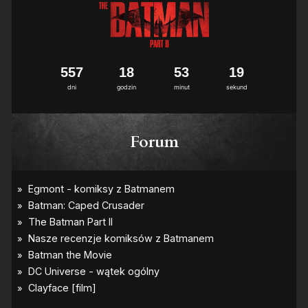
5
5
7
1
8
5
3
1
9
dni
godzin
minut
sekund
Forum