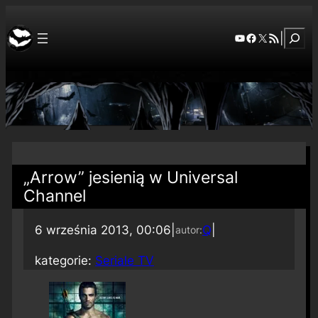
Szuka
YouTube
Facebook
X
RSS Feed
|
„Arrow” jesienią w Universal
Channel
6 września 2013, 00:06
|
Q
|
autor:
kategorie:
Seriale TV