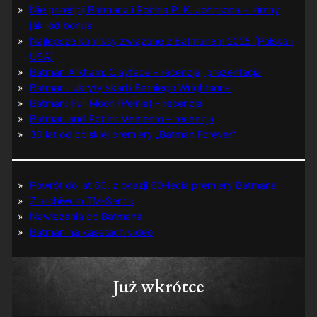
Nie prześpij Batmana i Robina P. K. Johnsona + zimny
jak lód bonus
Najlepsze komiksy związane z Batmanem 2025 (Polska i
USA)
Batman Arkham: Clayface – recenzja, prezentacja
Batman i ukryty skarb Berniego Wrightsona
Batman: Full Moon (Pełnia) – recenzja
Batman and Robin: Memento – recenzja
30 lat od polskiej premiery „Batman Forever”
Powrót do lat 60. z okazji 60-lecia premiery Batmana
Z archiwum TM-Semic
Nawiązania do Batmana
Batman na kasetach video
Już wkrótce