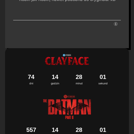
7
4
1
4
2
8
0
1
dni
godzin
minut
sekund
5
5
7
1
4
2
8
0
1