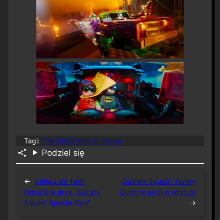
Tagi:
The LEGO Batman Movie
Podziel się
←
Dołącz do Task
„Suicide Squad”: Harley
Force X w grze „Suicide
Quinn w akcji w windzie
Squad: Special Ops”
→