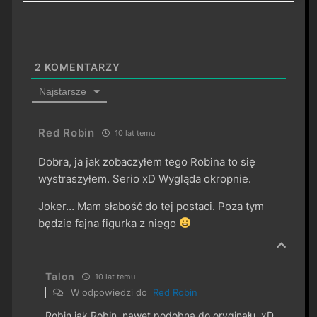
2
KOMENTARZY
Najstarsze
Red Robin
10 lat temu
Dobra, ja jak zobaczyłem tego Robina to się
wystraszyłem. Serio xD Wygląda okropnie.
Joker… Mam słabość do tej postaci. Poza tym
będzie fajna figurka z niego
Talon
10 lat temu
W odpowiedzi do
Red Robin
Robin jak Robin, nawet podobna do oryginału. xD