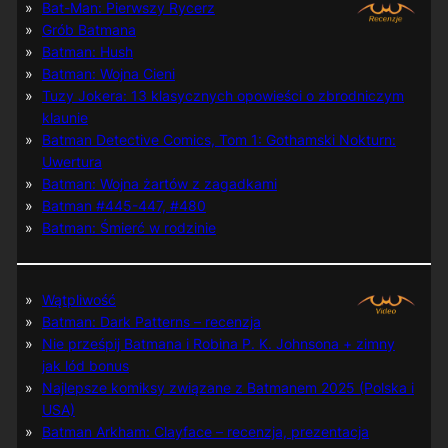
Bat-Man: Pierwszy Rycerz
Grób Batmana
Batman: Hush
Batman: Wojna Cieni
Tuzy Jokera: 13 klasycznych opowieści o zbrodniczym
klaunie
Batman Detective Comics, Tom 1: Gothamski Nokturn:
Uwertura
Batman: Wojna żartów z zagadkami
Batman #445-447, #480
Batman: Śmierć w rodzinie
Wątpliwość
Batman: Dark Patterns – recenzja
Nie prześpij Batmana i Robina P. K. Johnsona + zimny
jak lód bonus
Najlepsze komiksy związane z Batmanem 2025 (Polska i
USA)
Batman Arkham: Clayface – recenzja, prezentacja