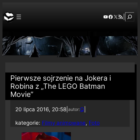
Szuka
YouTube
Facebook
X
RSS Feed
|
Pierwsze sojrzenie na Jokera i
Robina z „The LEGO Batman
Movie”
20 lipca 2016, 20:58
|
Q
|
autor:
kategorie:
Filmy animowane
, 
Foto