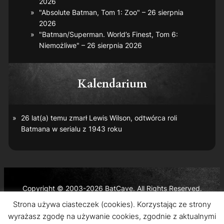
2026
"Absolute Batman, Tom 1: Zoo" – 26 sierpnia
2026
"Batman/Superman. World’s Finest, Tom 6:
Niemożliwe" – 26 sierpnia 2026
Kalendarium
26 lat(a) temu zmarł Lewis Wilson, odtwórca roli
Batmana w serialu z 1943 roku
Copyright © 2003-2026 BatCave. All Rights Reserved.
Batman and all related characters and elements are the
Strona używa ciasteczek (cookies). Korzystając ze strony
trademarks of © DC Comics and Warner Bros. Entertainment
wyrażasz zgodę na używanie cookies, zgodnie z aktualnymi
Inc.