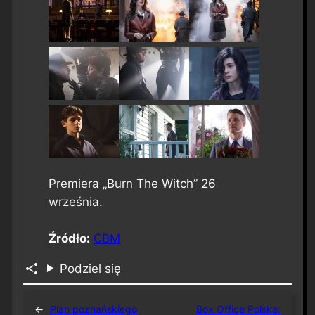
Premiera „Burn The Witch” 26
września.
Źródło:
CBM
Podziel się
←
Plan poznańskiego
Box Office Polska: