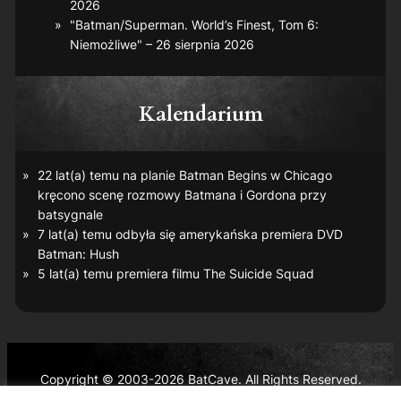
2026
"Batman/Superman. World’s Finest, Tom 6:
Niemożliwe" – 26 sierpnia 2026
Kalendarium
22 lat(a) temu na planie
Batman Begins
w Chicago
kręcono scenę rozmowy Batmana i Gordona przy
batsygnale
7 lat(a) temu odbyła się amerykańska premiera DVD
Batman: Hush
5 lat(a) temu premiera filmu
The Suicide Squad
Copyright © 2003-2026 BatCave. All Rights Reserved.
Batman and all related characters and elements are the