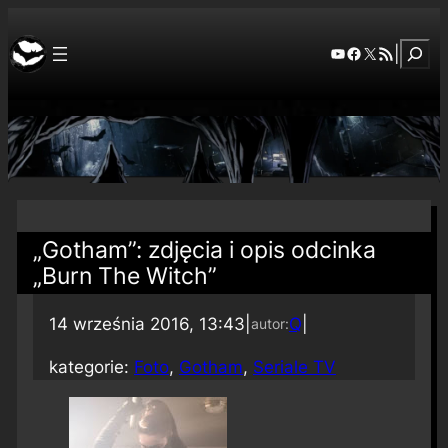
Szuka
YouTube
Facebook
X
RSS Feed
|
„Gotham”: zdjęcia i opis odcinka
„Burn The Witch”
14 września 2016, 13:43
|
Q
|
autor:
kategorie:
Foto
, 
Gotham
, 
Seriale TV