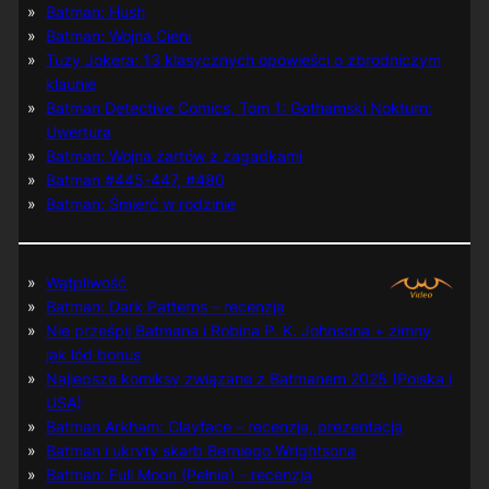
Batman: Hush
Batman: Wojna Cieni
Tuzy Jokera: 13 klasycznych opowieści o zbrodniczym
klaunie
Batman Detective Comics, Tom 1: Gothamski Nokturn:
Uwertura
Batman: Wojna żartów z zagadkami
Batman #445-447, #480
Batman: Śmierć w rodzinie
Wątpliwość
Batman: Dark Patterns – recenzja
Nie prześpij Batmana i Robina P. K. Johnsona + zimny
jak lód bonus
Najlepsze komiksy związane z Batmanem 2025 (Polska i
USA)
Batman Arkham: Clayface – recenzja, prezentacja
Batman i ukryty skarb Berniego Wrightsona
Batman: Full Moon (Pełnia) – recenzja