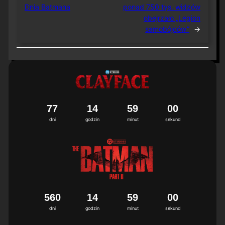
Dnia Batmana
ponad 750 tys. widzów
obejrzało „Legion
samobójców”
→
7
7
1
4
5
8
5
9
9
0
0
dni
godzin
minut
sekund
5
6
0
1
4
5
8
5
9
9
0
0
dni
godzin
minut
sekund