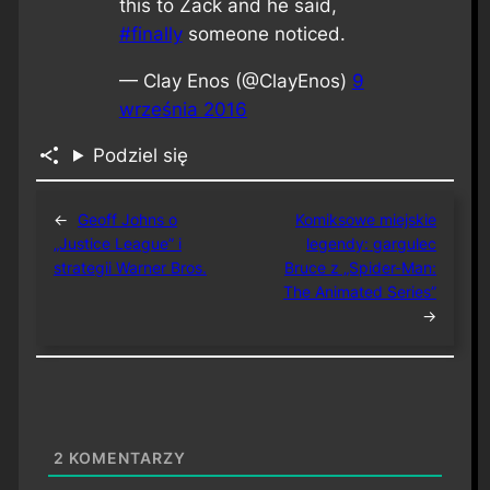
this to Zack and he said,
#finally
someone noticed.
— Clay Enos (@ClayEnos)
9
września 2016
Podziel się
←
Geoff Johns o
Komiksowe miejskie
„Justice League” i
legendy: gargulec
strategii Warner Bros.
Bruce z „Spider-Man:
The Animated Series”
→
2
KOMENTARZY