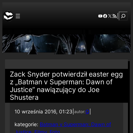
Szuka
YouTube
Facebook
X
RSS Feed
|
Zack Snyder potwierdził easter egg
z „Batman v Superman: Dawn of
Justice” nawiązujący do Joe
Shustera
10 września 2016, 01:23
|
Q
|
autor:
kategorie:
Batman v Superman: Dawn of
Justice
, 
Filmy
, 
Foto