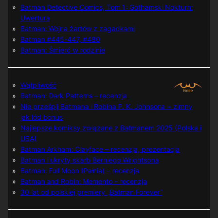
Batman Detective Comics, Tom 1: Gothamski Nokturn:
Uwertura
Batman: Wojna żartów z zagadkami
Batman #445-447, #480
Batman: Śmierć w rodzinie
Wątpliwość
Batman: Dark Patterns – recenzja
Nie prześpij Batmana i Robina P. K. Johnsona + zimny
jak lód bonus
Najlepsze komiksy związane z Batmanem 2025 (Polska i
USA)
Batman Arkham: Clayface – recenzja, prezentacja
Batman i ukryty skarb Berniego Wrightsona
Batman: Full Moon (Pełnia) – recenzja
Batman and Robin: Memento – recenzja
30 lat od polskiej premiery „Batman Forever”