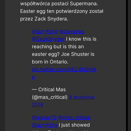
współtwórca postaci Supermana.
Easter egg ten potwierdzony został
przez Zack Snydera.
@larryfong
@clayenos
@ZackSnyder
I know this is
reaching but is this an
easter egg? Joe Shuster is
born in Ontario.
pic.twitter.com/HEZ4N5HlA
e
— Critical Mas
(@mas_critical)
8 września
2016
@ajscar70
@mas_critical
@larryfong
I just showed