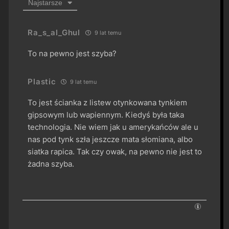
Najstarsze
Ra_s_al_Ghul
9 lat temu
To na pewno jest szyba?
Plastic
9 lat temu
To jest ścianka z listew otynkowana tynkiem
gipsowym lub wapiennym. Kiedyś była taka
technologia. Nie wiem jak u amerykańców ale u
nas pod tynk szła jeszcze mata słomiana, albo
siatka rapica. Tak czy owak, na pewno nie jest to
żadna szyba.