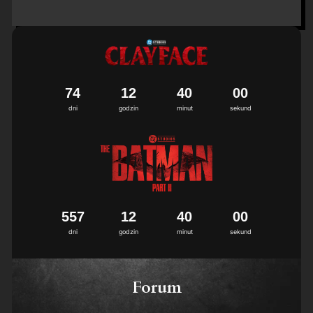
7
4
1
2
3
9
5
9
4
0
0
0
dni
godzin
minut
sekund
5
5
7
1
2
3
9
5
9
4
0
0
0
dni
godzin
minut
sekund
Forum