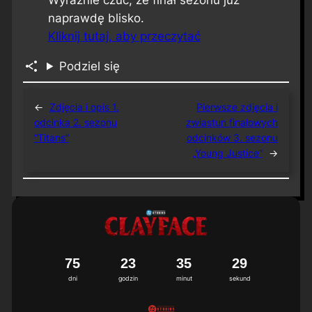
Wyraźnie czuć, że finał sezonu już
naprawdę blisko.
Kliknij tutaj, aby przeczytać
Podziel się
←
Zdjęcia i opis 1.
Pierwsze zdjęcia i
odcinka 2. sezonu
zwiastun finałowych
“Titans”
odcinków 3. sezonu
„Young Justice”
→
7
5
2
3
3
5
2
8
9
dni
godzin
minut
sekund