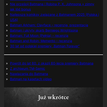
Nie prześpij Batmana i Robina P. K. Johnsona + zimny
jak lód bonus
Najlepsze komiksy związane z Batmanem 2025 (Polska i
USA)
Batman Arkham: Clayface – recenzja, prezentacja
Batman i ukryty skarb Berniego Wrightsona
Batman: Full Moon (Pełnia) – recenzja
Batman and Robin: Memento – recenzja
30 lat od polskiej premiery „Batman Forever”
Powrót do lat 60. z okazji 60-lecia premiery Batmana
Z archiwum TM-Semic
Nawiązania do Batmana
Batman na kasetach video
Już wkrótce