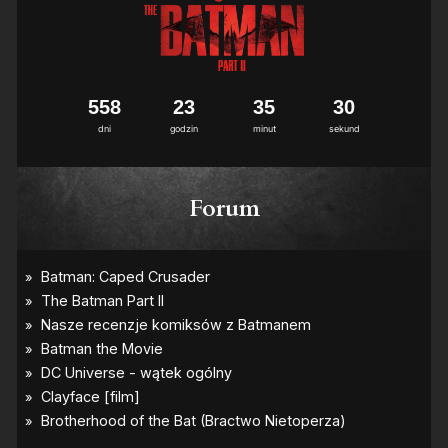
5
5
8
2
3
3
5
2
9
3
0
dni
godzin
minut
sekund
Forum