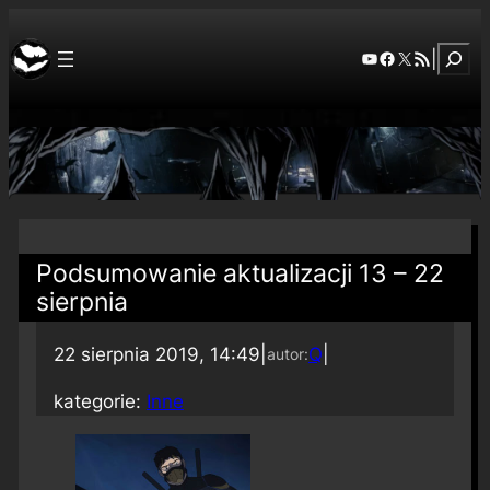
Szuka
YouTube
Facebook
X
RSS Feed
|
Podsumowanie aktualizacji 13 – 22
sierpnia
22 sierpnia 2019, 14:49
|
Q
|
autor:
kategorie:
Inne