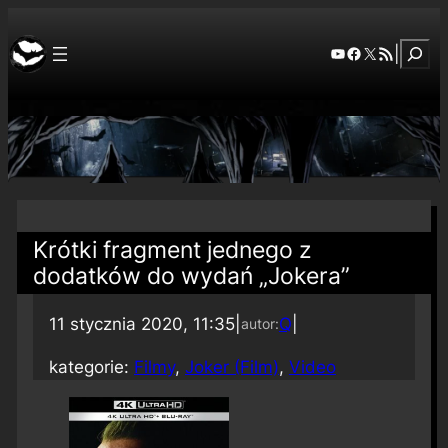
Szuka
YouTube
Facebook
X
RSS Feed
|
Krótki fragment jednego z
dodatków do wydań „Jokera”
11 stycznia 2020, 11:35
|
Q
|
autor:
kategorie:
Filmy
, 
Joker (Film)
, 
Video