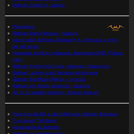
Batman: Śmierć w rodzinie
Wątpliwość
Batman: Dark Patterns – recenzja
Nie prześpij Batmana i Robina P. K. Johnsona + zimny
jak lód bonus
Najlepsze komiksy związane z Batmanem 2025 (Polska i
USA)
Batman Arkham: Clayface – recenzja, prezentacja
Batman i ukryty skarb Berniego Wrightsona
Batman: Full Moon (Pełnia) – recenzja
Batman and Robin: Memento – recenzja
30 lat od polskiej premiery „Batman Forever”
Powrót do lat 60. z okazji 60-lecia premiery Batmana
Z archiwum TM-Semic
Nawiązania do Batmana
Batman na kasetach video