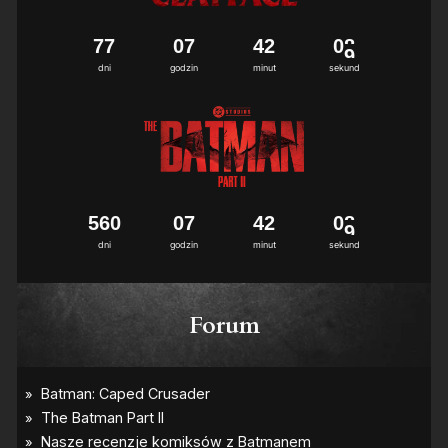
7
7
0
7
4
2
0
8
dni
godzin
minut
sekund
5
6
0
0
7
4
2
0
8
dni
godzin
minut
sekund
Forum