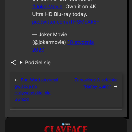
#JokerMovie
. Own it on 4K
Ultra HD Blu-ray today.
pic.twitter.com/iTHSMoXk5F
— Joker Movie
(@jokermovie)
10 stycznia
2020
Podziel się
←
Burt Ward otrzymał
Zapowiedź 8. odcinka
gwiazdę na
“Harley Quinn”
→
Hollywoodzkiej Alei
Gwiazd