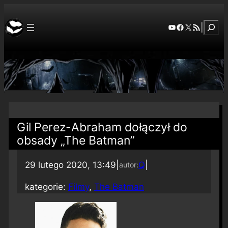
Szuka
YouTube
Facebook
X
RSS Feed
|
Gil Perez-Abraham dołączył do
obsady „The Batman”
29 lutego 2020, 13:49
|
Q
|
autor:
kategorie:
Filmy
, 
The Batman