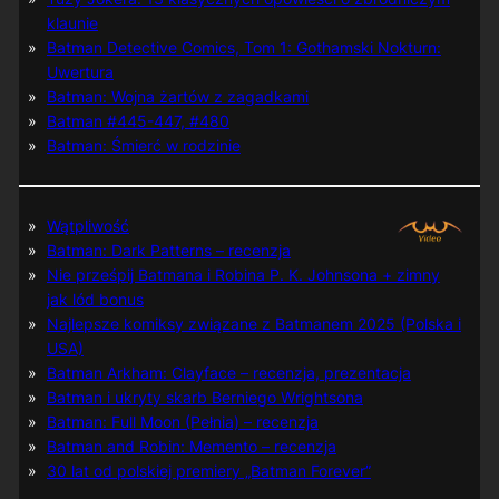
klaunie
Batman Detective Comics, Tom 1: Gothamski Nokturn:
Uwertura
Batman: Wojna żartów z zagadkami
Batman #445-447, #480
Batman: Śmierć w rodzinie
Wątpliwość
Batman: Dark Patterns – recenzja
Nie prześpij Batmana i Robina P. K. Johnsona + zimny
jak lód bonus
Najlepsze komiksy związane z Batmanem 2025 (Polska i
USA)
Batman Arkham: Clayface – recenzja, prezentacja
Batman i ukryty skarb Berniego Wrightsona
Batman: Full Moon (Pełnia) – recenzja
Batman and Robin: Memento – recenzja
30 lat od polskiej premiery „Batman Forever”