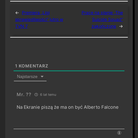
←
Premiera „Ligi
Prace na planie „The
sprawiedliwości” jutro w
Suicide Squad”
TVN 7
zakończone
→
1
KOMENTARZ
Najstarsze
Mr. ??
6 lat temu
Na Ekranie piszą że ma on być Alberto Falcone