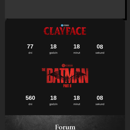
7
7
1
8
1
8
0
7
8
dni
godzin
minut
sekund
5
6
0
1
8
1
8
0
7
8
dni
godzin
minut
sekund
Forum