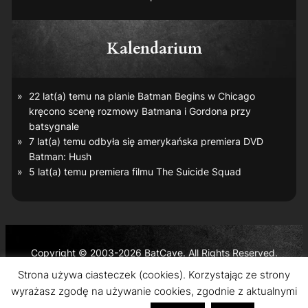
Kalendarium
22 lat(a) temu na planie
Batman Begins
w Chicago
kręcono scenę rozmowy Batmana i Gordona przy
batsygnale
7 lat(a) temu odbyła się amerykańska premiera DVD
Batman: Hush
5 lat(a) temu premiera filmu
The Suicide Squad
Copyright © 2003-2026 BatCave. All Rights Reserved.
Batman and all related characters and elements are the
Strona używa ciasteczek (cookies). Korzystając ze strony
trademarks of © DC Comics and Warner Bros. Entertainment
wyrażasz zgodę na używanie cookies, zgodnie z aktualnymi
Inc.