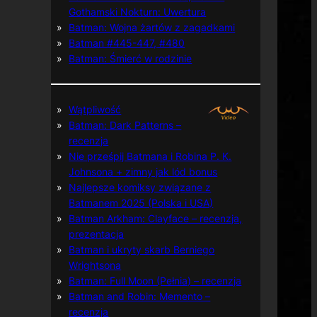
Gothamski Nokturn: Uwertura
Batman: Wojna żartów z zagadkami
Batman #445-447, #480
Batman: Śmierć w rodzinie
Wątpliwość
Batman: Dark Patterns –
recenzja
Nie prześpij Batmana i Robina P. K.
Johnsona + zimny jak lód bonus
Najlepsze komiksy związane z
Batmanem 2025 (Polska i USA)
Batman Arkham: Clayface – recenzja,
prezentacja
Batman i ukryty skarb Berniego
Wrightsona
Batman: Full Moon (Pełnia) – recenzja
Batman and Robin: Memento –
recenzja