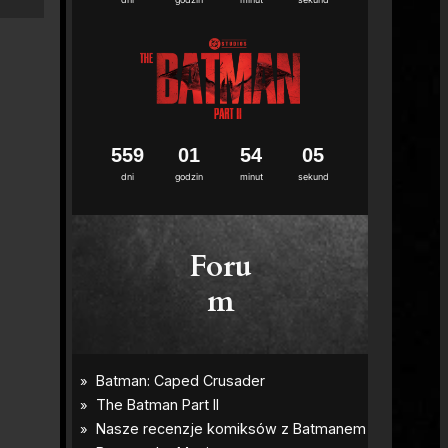
5
5
9
0
1
5
4
0
4
dni
godzin
minut
sekund
Foru
m