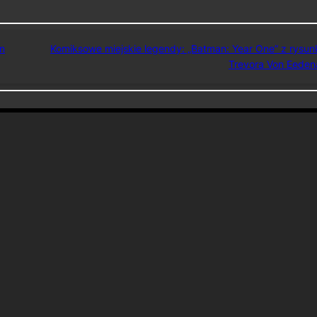
an
Komiksowe miejskie legendy: „Batman: Year One” z rysu
Trevora Von Eeden