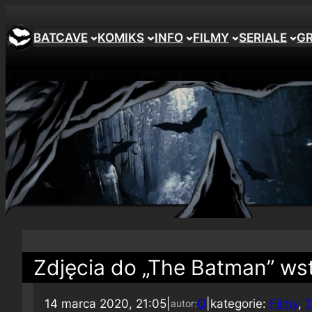
BATCAVE
KOMIKS
INFO
FILMY
SERIALE
G
Zdjęcia do „The Batman” w
14 marca 2020, 21:05
|
Q
|
kategorie:
Filmy
, 
T
autor: