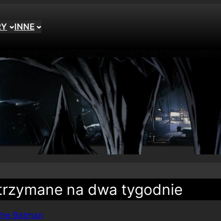
RY
INNE
strzymane na dwa tygodnie
he Batman