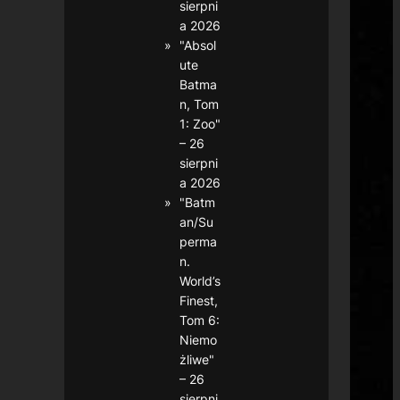
sierpni
a 2026
"Absol
ute
Batma
n, Tom
1: Zoo"
– 26
sierpni
a 2026
"Batm
an/Su
perma
n.
World’s
Finest,
Tom 6:
Niemo
żliwe"
– 26
sierpni