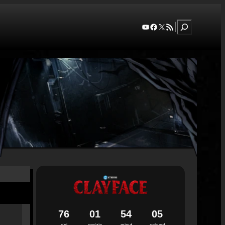
Szukaj
YouTube
Facebook
X
RSS Feed
|
7
6
0
1
5
4
0
4
dni
godzin
minut
sekund