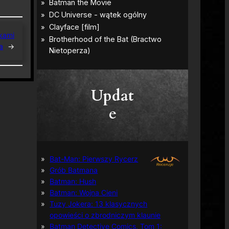
nkami
a
→
Updat
e
Bat-Man: Pierwszy Rycerz
Grób Batmana
Batman: Hush
Batman: Wojna Cieni
Tuzy Jokera: 13 klasycznych
opowieści o zbrodniczym klaunie
Batman Detective Comics, Tom 1: