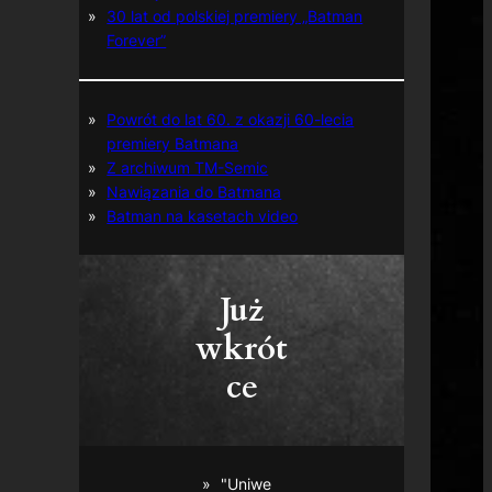
30 lat od polskiej premiery „Batman
Forever”
Powrót do lat 60. z okazji 60-lecia
premiery Batmana
Z archiwum TM-Semic
Nawiązania do Batmana
Batman na kasetach video
Już
wkrót
ce
"Uniwe