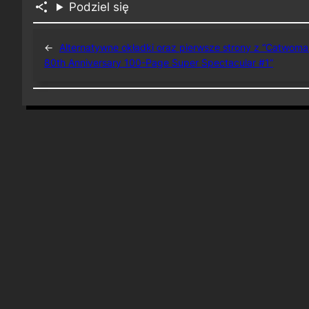
Podziel się
←
Alternatywne okładki oraz pierwsze strony z “Catwom
80th Anniversary 100-Page Super Spectacular #1”