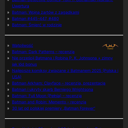
Uwertura
Batman: Wojna żartów z zagadkami
Batman #445-447, #480
Batman: Śmierć w rodzinie
Wątpliwość
Batman: Dark Patterns – recenzja
Nie prześpij Batmana i Robina P. K. Johnsona + zimny
jak lód bonus
Najlepsze komiksy związane z Batmanem 2025 (Polska i
USA)
Batman Arkham: Clayface – recenzja, prezentacja
Batman i ukryty skarb Berniego Wrightsona
Batman: Full Moon (Pełnia) – recenzja
Batman and Robin: Memento – recenzja
30 lat od polskiej premiery „Batman Forever”