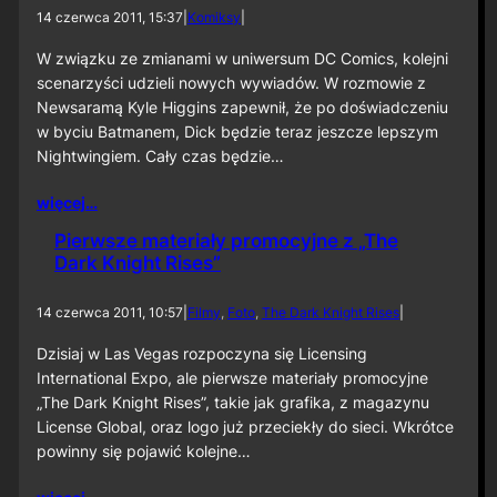
14 czerwca 2011, 15:37
|
Komiksy
|
W związku ze zmianami w uniwersum DC Comics, kolejni
scenarzyści udzieli nowych wywiadów. W rozmowie z
Newsaramą Kyle Higgins zapewnił, że po doświadczeniu
w byciu Batmanem, Dick będzie teraz jeszcze lepszym
Nightwingiem. Cały czas będzie…
więcej…
Pierwsze materiały promocyjne z „The
Dark Knight Rises”
14 czerwca 2011, 10:57
|
Filmy
, 
Foto
, 
The Dark Knight Rises
|
Dzisiaj w Las Vegas rozpoczyna się Licensing
International Expo, ale pierwsze materiały promocyjne
„The Dark Knight Rises”, takie jak grafika, z magazynu
License Global, oraz logo już przeciekły do sieci. Wkrótce
powinny się pojawić kolejne…