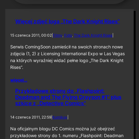
Więcej zdjęć loga „The Dark Knight Rises”
15 czerwca 2011, 00:02
|
Filmy
, 
Foto
, 
The Dark Knight Rises
|
Serwis ComingSoon zamieścił na swoich stronach nowe
zdjęcia (1, 2) z Licensing International Expo w Las Vegas
na których wyraźniej widać pełne logo „The Dark Knight
Rises”.
więcej…
Przykładowe strony do „Flashpoint:
Deadman and The Flying Grayson #1” plus
szkice z „Detective Comics”
14 czerwca 2011, 22:59
|
Komiksy
|
Na oficjalnym blogu DC Comics można już obejrzeć
przykładowe strony do 1. numeru „Flashpoint: Deadman