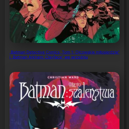
„Batman Detective Comics, Tom 1: Ojcowskie miłosierdzie”
i „Batman Arkham: Clayface” we wrześniu