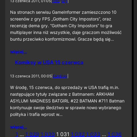
13 czerwca 2011, 01:05
|
Foto
, 
Gry
|
Na stronach serwisu GameInformer zamieszczono 10
screenów z gry FPS „Gotham City Impostors”, oraz
recenzję dema gry. “Gotham City Impostors” to gra
multiplayer inna niż wszystkie, daje graczom możliwość
buntu przeciwko konformizmowi. Gracze będą się…
więcej…
Komiksy w USA 15 czerwca
13 czerwca 2011, 00:05
|
Komiksy
|
W środę, 15 czerwca, do sprzedaży w USA trafią m.in.
następujące tytuły związane z Batmanem: ARKHAM
ASYLUM: MADNESS BATGIRL #22 BATMAN #711 Batman
kontynuuje swoje śledztwo w sprawie nowo wybranego
polityka i trafia wprost w…
więcej…
1
…
1 029
1 030
1 031
1 032
1 033
…
1 036