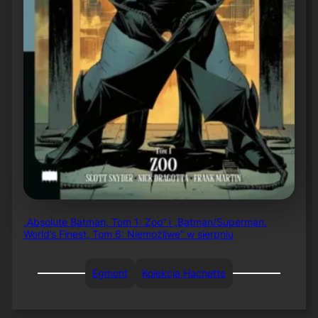
„Absolute Batman, Tom 1: Zoo” i „Batman/Superman.
World’s Finest, Tom 6: Niemożliwe” w sierpniu
Egmont
Kolekcja Hachette