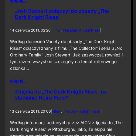
więcej…
Josh Stewart dołączył do obsady „The
Dark Knight Rises”
14 czerwca 2011, 02:26
|
Filmy
, 
The Dark Knight Rises
|
Według doniesień Variety do obsady „The Dark Knight
Rises” dołączył znany z filmu „The Collector” i serialu „No
Ordinary Family” Josh Stewart. Jak zazwyczaj, również i
tym razem wszystkie szczegóły na temat roli nowego
członka…
więcej…
Zdjęcia do „The Dark Knigth Rises” na
stadionie Heinz Field?
13 czerwca 2011, 20:06
|
Filmy
, 
The Dark Knight Rises
|
Według informacji podanych przez AICN zdjęcia do „The
Dark Knight Rises” w Pittsburghu, jako, że ekipa nie
dostała pozwolenia na wysadzenie w powietrze Civic