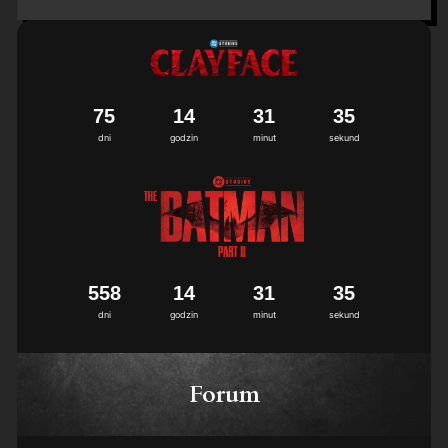
7
5
1
4
3
1
3
3
dni
godzin
minut
sekund
5
5
8
1
4
3
1
3
3
dni
godzin
minut
sekund
Forum