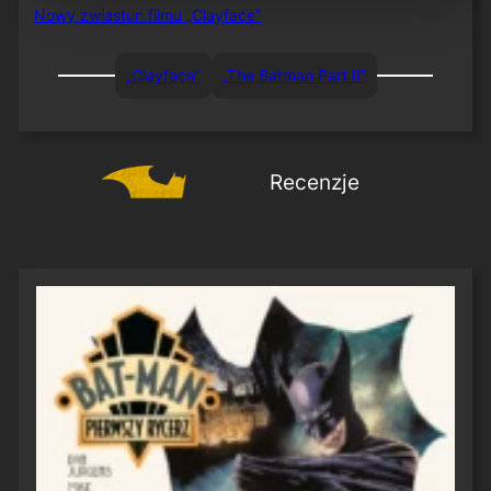
Nowy zwiastun filmu „Clayface”
„Clayface”
„The Batman Part II”
Recenzje