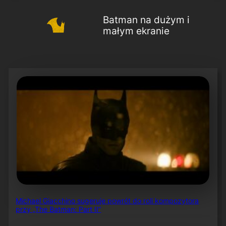
Batman na dużym i
małym ekranie
Michael Giacchino sugeruje powrót do roli kompozytora
przy „The Batman: Part II”