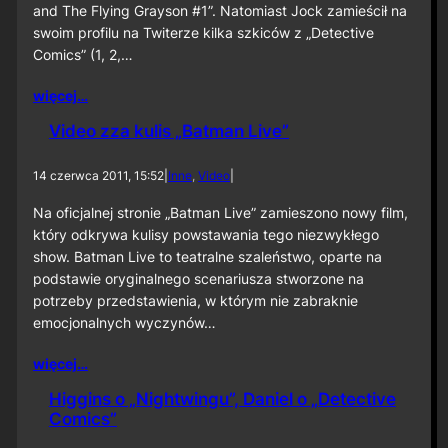
and The Flying Grayson #1”. Natomiast Jock zamieścił na
swoim profilu na Twiterze kilka szkiców z „Detective
Comics” (1, 2,…
więcej…
Video zza kulis „Batman Live”
14 czerwca 2011, 15:52
|
Inne
, 
Video
|
Na oficjalnej stronie „Batman Live” zamieszono nowy film,
który odkrywa kulisy powstawania tego niezwykłego
show. Batman Live to teatralne szaleństwo, oparte na
podstawie oryginalnego scenariusza stworzone na
potrzeby przedstawienia, w którym nie zabraknie
emocjonalnych wyczynów…
więcej…
Higgins o „Nightwingu”, Daniel o „Detective
Comics”