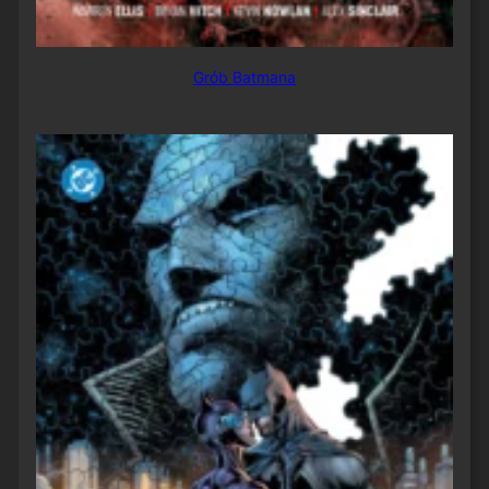
Grób Batmana