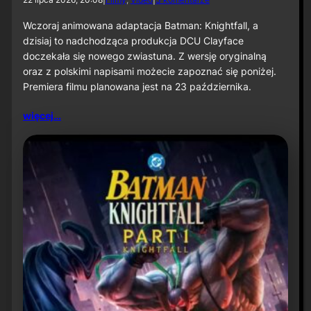
o
N
Wczoraj animowana adaptacja Batman: Knightfall, a
o
dzisiaj to nadchodząca produkcja DCU Clayface
w
doczekała się nowego zwiastuna. Z wersję oryginalną
y
oraz z polskimi napisami możecie zapoznać się poniżej.
z
Premiera filmu planowana jest na 23 października.
w
i
a
więcej…
s
t
u
n
f
i
l
m
u
„
C
l
a
y
f