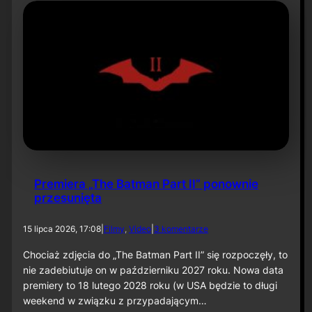
c
t
i
v
e
C
o
m
i
c
s
,
T
o
Premiera „The Batman Part II” ponownie
m
przesunięta
1
:
O
d
15 lipca 2026, 17:08
|
Filmy
, 
Video
|
3 komentarze
j
o
c
P
Chociaż zdjęcia do „The Batman Part II” się rozpoczęły, to
o
r
nie zadebiutuje on w październiku 2027 roku. Nowa data
w
e
premiery to 18 lutego 2028 roku (w USA będzie to długi
s
m
weekend w związku z przypadającym…
k
i