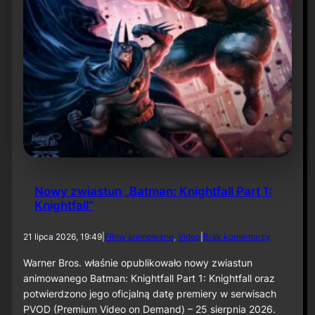
a
c
e
”
Nowy zwiastun „Batman: Knightfall Part 1:
Knightfall”
d
21 lipca 2026, 19:49
|
Filmy animowane
, 
Video
|
Brak komentarzy
o
N
Warner Bros. właśnie opublikowało nowy zwiastun
o
animowanego Batman: Knightfall Part 1: Knightfall oraz
w
potwierdzono jego oficjalną datę premiery w serwisach
y
PVOD (Premium Video on Demand) – 25 sierpnia 2026.
z