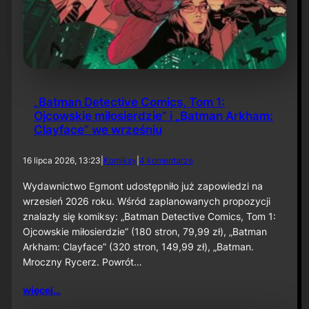
„Batman Detective Comics, Tom 1:
Ojcowskie miłosierdzie” i „Batman Arkham:
Clayface” we wrześniu
d
16 lipca 2026, 13:23
|
Komiksy
|
4 komentarze
o
„
Wydawnictwo Egmont udostępniło już zapowiedzi na
B
wrzesień 2026 roku. Wśród zaplanowanych propozycji
a
znalazły się komiksy: „Batman Detective Comics, Tom 1:
t
Ojcowskie miłosierdzie” (180 stron, 79,99 zł), „Batman
m
Arkham: Clayface” (320 stron, 149,99 zł), „Batman.
a
n
Mroczny Rycerz. Powrót…
D
e
więcej…
t
e