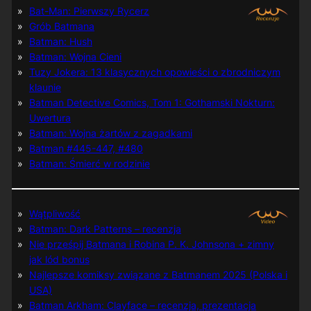
Bat-Man: Pierwszy Rycerz
Grób Batmana
Batman: Hush
Batman: Wojna Cieni
Tuzy Jokera: 13 klasycznych opowieści o zbrodniczym
klaunie
Batman Detective Comics, Tom 1: Gothamski Nokturn:
Uwertura
Batman: Wojna żartów z zagadkami
Batman #445-447, #480
Batman: Śmierć w rodzinie
Wątpliwość
Batman: Dark Patterns – recenzja
Nie prześpij Batmana i Robina P. K. Johnsona + zimny
jak lód bonus
Najlepsze komiksy związane z Batmanem 2025 (Polska i
USA)
Batman Arkham: Clayface – recenzja, prezentacja