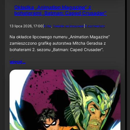
6
Okładka „Animation Magazine” z
:
bohaterami „Batman: Caped Crusader”
U
m
d
13 lipca 2026, 17:00
|
Foto
, 
Seriale animowane
|
1 komentarz
i
o
e
O
Na okładce lipcowego numeru „Animation Magazine”
r
k
a
zamieszczono grafikę autorstwa Mitcha Geradsa z
ł
j
bohaterami 2. sezonu „Batman: Caped Crusader”.
a
ą
d
c
więcej…
k
e
a
m
„
i
A
a
n
s
i
t
m
o
a
”
t
j
i
u
o
ż
n
w
M
s