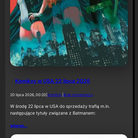
P
a
r
t
1
:
K
n
i
g
h
t
f
a
Komiksy w USA 22 lipca 2026
l
l
”
d
20 lipca 2026, 00:20
|
Komiksy
|
Brak komentarzy
o
K
W środę 22 lipca w USA do sprzedaży trafią m.in.
o
następujące tytuły związane z Batmanem:
m
i
więcej…
k
s