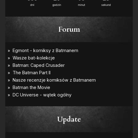
dni
godzin
minut
sekund
Forum
Update