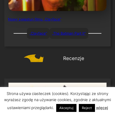
Nowy zwiastun filmu „Clayface”
„Clayface”
„The Batman Part II”
Recenzje
Strona używa ciasteczek (cookies). Korzystając ze strony
wyrażasz zgodę na używanie cookies, zgodnie z aktualnymi
ustawieniami przeglądarki.
więcej
Akceptuj
Reject