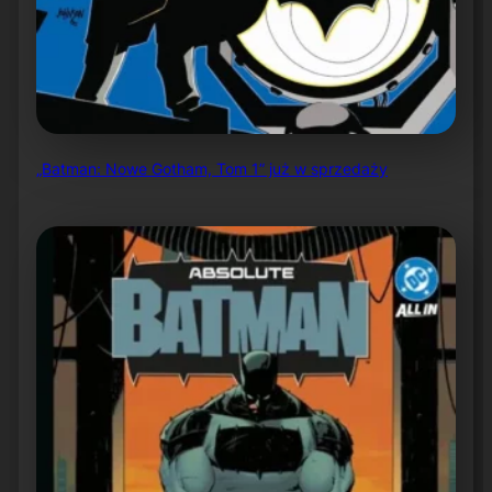
„Batman: Nowe Gotham, Tom 1” już w sprzedaży