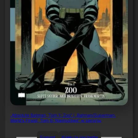
„Absolute Batman, Tom 1: Zoo” i „Batman/Superman.
World’s Finest, Tom 6: Niemożliwe” w sierpniu
Egmont
Kolekcja Hachette