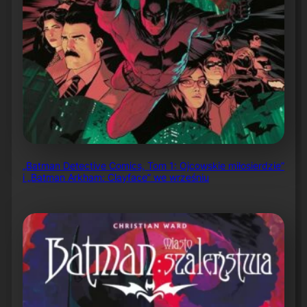
„Batman Detective Comics, Tom 1: Ojcowskie miłosierdzie”
i „Batman Arkham: Clayface” we wrześniu