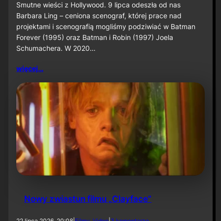
B
Smutne wieści z Hollywood. 9 lipca odeszła od nas
2
a
S
Barbara Ling – ceniona scenograf, której prace nad
r
H
projektami i scenografią mogliśmy podziwiać w Batman
b
Forever (1995) oraz Batman i Robin (1997) Joela
a
Schumachera. W 2020…
r
a
L
więcej…
i
n
g
n
i
e
ż
y
j
e
Nowy zwiastun filmu „Clayface”
d
22 lipca 2026, 20:08
|
Filmy
, 
Video
|
3 komentarze