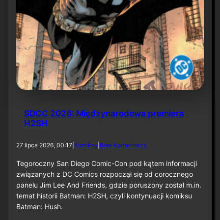
SDCC 2026: Międzynarodowa premiera
H2SH
d
27 lipca 2026, 00:17
|
Komiksy
|
Brak komentarzy
o
S
Tegoroczny San Diego Comic-Con pod kątem informacji
D
związanych z DC Comics rozpoczął się od corocznego
C
panelu Jim Lee And Friends, gdzie poruszony został m.in.
C
temat historii Batman: H2SH, czyli kontynuacji komiksu
2
Batman: Hush.
0
2