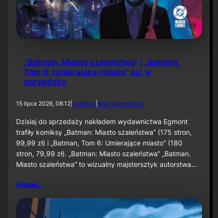
k
n
h
i
a
e
m
p
:
r
C
z
l
e
„Batman: Miasto szaleństwa” i „Batman,
a
s
Tom 6: Umierające miasto” już w
y
u
sprzedaży
f
n
a
i
c
ę
d
15 lipca 2026, 08:12
|
Komiksy
|
Brak komentarzy
e
t
o
”
a
„
Dzisiaj do sprzedaży nakładem wydawnictwa Egmont
w
B
trafiły komiksy „Batman: Miasto szaleństwa” (175 stron,
e
a
w
99,99 zł) i „Batman, Tom 6: Umierające miasto” (180
t
r
stron, 79,99 zł). „Batman: Miasto szaleństwa” „Batman.
m
z
Miasto szaleństwa” to wizualny majstersztyk autorstwa…
a
e
n
ś
:
więcej…
n
M
i
i
u
a
s