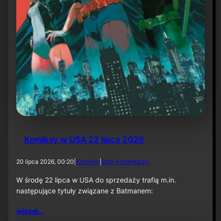
l
P
a
r
t
1
:
K
n
i
g
h
t
f
a
Komiksy w USA 22 lipca 2026
l
l
”
d
20 lipca 2026, 00:20
|
Komiksy
|
Brak komentarzy
o
K
W środę 22 lipca w USA do sprzedaży trafią m.in.
o
następujące tytuły związane z Batmanem:
m
i
więcej…
k