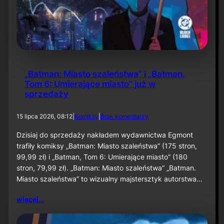
r
w
k
n
h
i
a
e
m
p
:
r
C
z
l
e
„Batman: Miasto szaleństwa” i „Batman,
a
s
Tom 6: Umierające miasto” już w
y
u
sprzedaży
f
n
a
i
c
ę
d
15 lipca 2026, 08:12
|
Komiksy
|
Brak komentarzy
e
t
o
”
a
„
Dzisiaj do sprzedaży nakładem wydawnictwa Egmont
w
B
trafiły komiksy „Batman: Miasto szaleństwa” (175 stron,
e
a
w
99,99 zł) i „Batman, Tom 6: Umierające miasto” (180
t
r
stron, 79,99 zł). „Batman: Miasto szaleństwa” „Batman.
m
z
Miasto szaleństwa” to wizualny majstersztyk autorstwa…
a
e
n
ś
:
więcej…
n
M
i
i
u
a