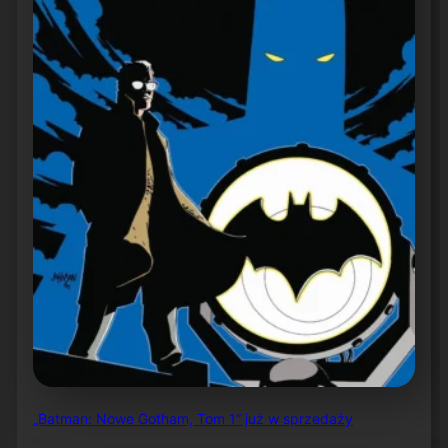
„Batman: Nowe Gotham, Tom 1” już w sprzedaży