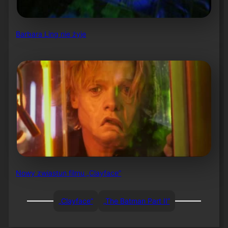
Barbara Ling nie żyje
Nowy zwiastun filmu „Clayface”
„Clayface”
„The Batman Part II”