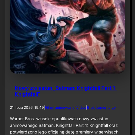
f
a
c
e
”
Nowy zwiastun „Batman: Knightfall Part 1:
Knightfall”
d
21 lipca 2026, 19:49
|
Filmy animowane
, 
Video
|
Brak komentarzy
o
N
Warner Bros. właśnie opublikowało nowy zwiastun
o
animowanego Batman: Knightfall Part 1: Knightfall oraz
w
potwierdzono jego oficjalną datę premiery w serwisach
y