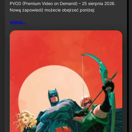
PVOD (Premium Video on Demand) – 25 sierpnia 2026.
z
Nową zapowiedź możecie obejrzeć poniżej:
w
i
a
więcej…
s
t
u
n
„
B
a
t
m
a
n
:
K
n
i
g
h
t
f
a
l