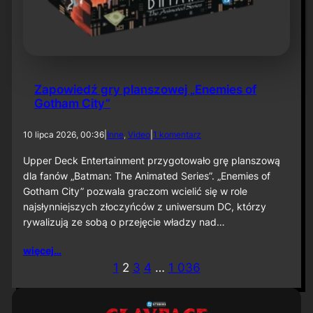
6
Zapowiedź gry planszowej „Enemies of
Gotham City”
d
10 lipca 2026, 00:36
|
Inne
, 
Video
|
1 komentarz
o
Z
Upper Deck Entertainment przygotowało grę planszową
a
dla fanów „Batman: The Animated Series”. „Enemies of
p
Gotham City” pozwala graczom wcielić się w role
o
najsłynniejszych złoczyńców z uniwersum DC, którzy
w
rywalizują ze sobą o przejęcie władzy nad…
i
e
d
więcej…
ź
1
2
3
4
…
1 036
g
r
y
p