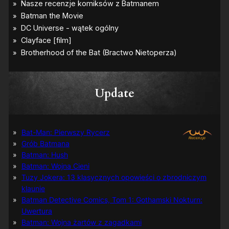
C
i
t
y
”
Update
Bat-Man: Pierwszy Rycerz
Grób Batmana
Batman: Hush
Batman: Wojna Cieni
Tuzy Jokera: 13 klasycznych opowieści o zbrodniczym
klaunie
Batman Detective Comics, Tom 1: Gothamski Nokturn:
Uwertura
Batman: Wojna żartów z zagadkami