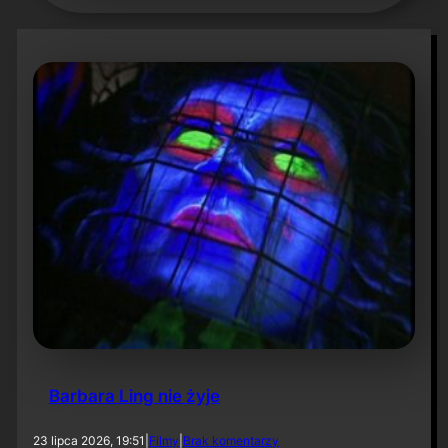
Barbara Ling nie żyje
d
23 lipca 2026, 19:51
|
Filmy
|
Brak komentarzy