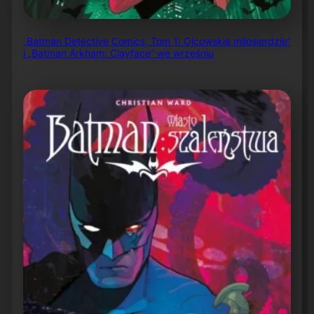
„Batman Detective Comics, Tom 1: Ojcowskie miłosierdzie”
i „Batman Arkham: Clayface” we wrześniu