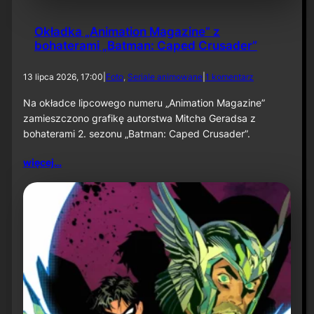
o
m
6
Okładka „Animation Magazine” z
:
bohaterami „Batman: Caped Crusader”
U
m
d
13 lipca 2026, 17:00
|
Foto
, 
Seriale animowane
|
1 komentarz
i
o
e
O
Na okładce lipcowego numeru „Animation Magazine”
r
k
a
zamieszczono grafikę autorstwa Mitcha Geradsa z
ł
j
bohaterami 2. sezonu „Batman: Caped Crusader”.
a
ą
d
c
więcej…
k
e
a
m
„
i
A
a
n
s
i
t
m
o
a
”
t
j
i
u
o
ż
n
w