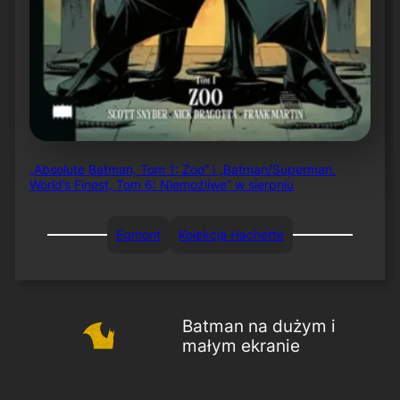
„Absolute Batman, Tom 1: Zoo” i „Batman/Superman.
World’s Finest, Tom 6: Niemożliwe” w sierpniu
Egmont
Kolekcja Hachette
Batman na dużym i
małym ekranie