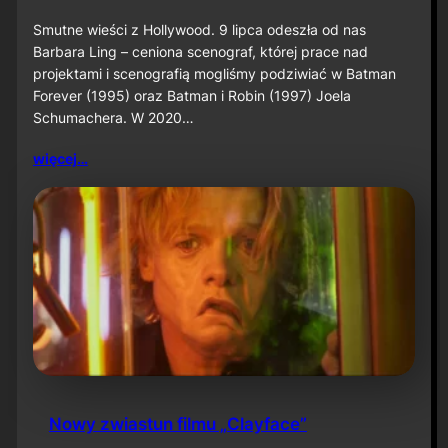
o
B
Smutne wieści z Hollywood. 9 lipca odeszła od nas
a
Barbara Ling – ceniona scenograf, której prace nad
r
projektami i scenografią mogliśmy podziwiać w Batman
b
Forever (1995) oraz Batman i Robin (1997) Joela
a
Schumachera. W 2020…
r
a
L
więcej…
i
n
g
n
i
e
ż
y
j
e
Nowy zwiastun filmu „Clayface”