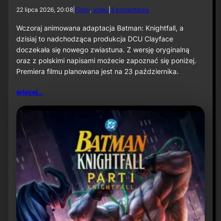
d
22 lipca 2026, 20:08
|
Filmy
, 
Video
|
3 komentarze
o
N
Wczoraj animowana adaptacja Batman: Knightfall, a
o
dzisiaj to nadchodząca produkcja DCU Clayface
w
doczekała się nowego zwiastuna. Z wersję oryginalną
y
oraz z polskimi napisami możecie zapoznać się poniżej.
z
Premiera filmu planowana jest na 23 października.
w
i
a
więcej…
s
t
u
n
f
i
l
m
u
„
C
l
a
y