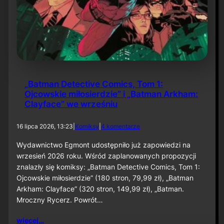
„Batman Detective Comics, Tom 1:
Ojcowskie miłosierdzie” i „Batman Arkham:
Clayface” we wrześniu
d
16 lipca 2026, 13:23
|
Komiksy
|
4 komentarze
o
„
Wydawnictwo Egmont udostępniło już zapowiedzi na
B
wrzesień 2026 roku. Wśród zaplanowanych propozycji
a
znalazły się komiksy: „Batman Detective Comics, Tom 1:
t
Ojcowskie miłosierdzie” (180 stron, 79,99 zł), „Batman
m
Arkham: Clayface” (320 stron, 149,99 zł), „Batman.
a
n
Mroczny Rycerz. Powrót…
D
e
więcej…