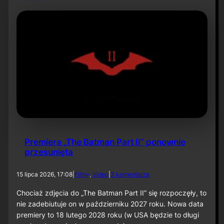
t
e
c
t
i
v
e
C
o
m
i
c
s
,
T
o
Premiera „The Batman Part II” ponownie
m
przesunięta
1
:
O
d
15 lipca 2026, 17:08
|
Filmy
, 
Video
|
3 komentarze
j
o
c
P
Chociaż zdjęcia do „The Batman Part II” się rozpoczęły, to
o
r
nie zadebiutuje on w październiku 2027 roku. Nowa data
w
e
premiery to 18 lutego 2028 roku (w USA będzie to długi
s
m