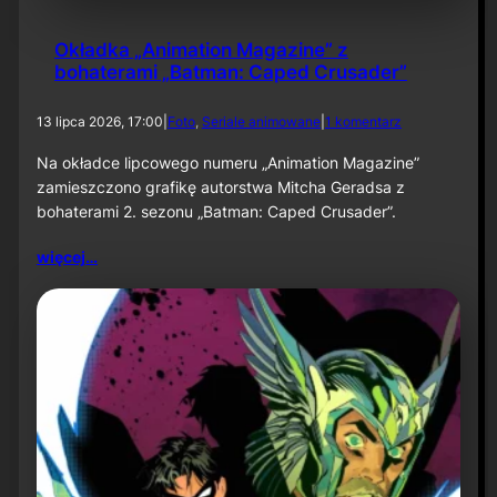
o
m
6
Okładka „Animation Magazine” z
:
bohaterami „Batman: Caped Crusader”
U
m
d
13 lipca 2026, 17:00
|
Foto
, 
Seriale animowane
|
1 komentarz
i
o
e
O
Na okładce lipcowego numeru „Animation Magazine”
r
k
a
zamieszczono grafikę autorstwa Mitcha Geradsa z
ł
j
bohaterami 2. sezonu „Batman: Caped Crusader”.
a
ą
d
c
więcej…
k
e
a
m
„
i
A
a
n
s
i
t
m
o
a
”
t
j
i
u
o
ż
n
w