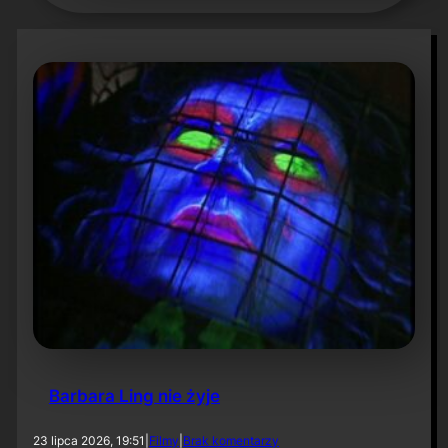
Barbara Ling nie żyje
d
23 lipca 2026, 19:51
|
Filmy
|
Brak komentarzy