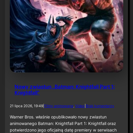
f
a
c
e
”
Nowy zwiastun „Batman: Knightfall Part 1:
Knightfall”
d
21 lipca 2026, 19:49
|
Filmy animowane
, 
Video
|
Brak komentarzy
o
N
Warner Bros. właśnie opublikowało nowy zwiastun
o
animowanego Batman: Knightfall Part 1: Knightfall oraz
w
potwierdzono jego oficjalną datę premiery w serwisach
y