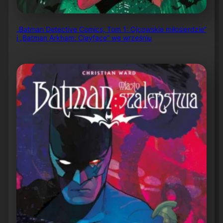
„Batman Detective Comics, Tom 1: Ojcowskie miłosierdzie”
i „Batman Arkham: Clayface” we wrześniu