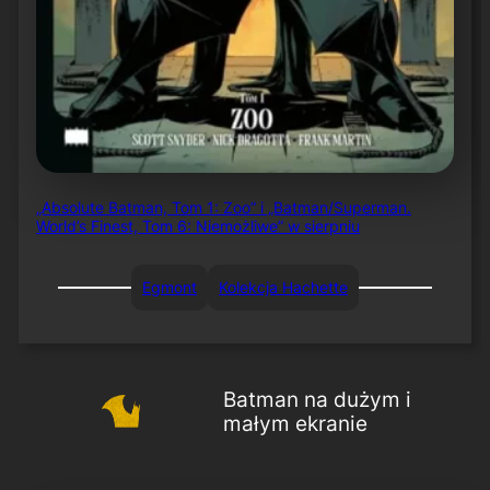
„Absolute Batman, Tom 1: Zoo” i „Batman/Superman.
World’s Finest, Tom 6: Niemożliwe” w sierpniu
Egmont
Kolekcja Hachette
Batman na dużym i
małym ekranie