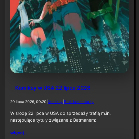
l
P
a
r
t
1
:
K
n
i
g
h
t
f
a
Komiksy w USA 22 lipca 2026
l
l
”
d
20 lipca 2026, 00:20
|
Komiksy
|
Brak komentarzy
o
K
W środę 22 lipca w USA do sprzedaży trafią m.in.
o
następujące tytuły związane z Batmanem:
m
i
więcej…
k