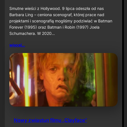
o
B
Smutne wieści z Hollywood. 9 lipca odeszła od nas
a
Barbara Ling – ceniona scenograf, której prace nad
r
projektami i scenografią mogliśmy podziwiać w Batman
b
Forever (1995) oraz Batman i Robin (1997) Joela
a
Schumachera. W 2020…
r
a
L
więcej…
i
n
g
n
i
e
ż
y
j
e
Nowy zwiastun filmu „Clayface”