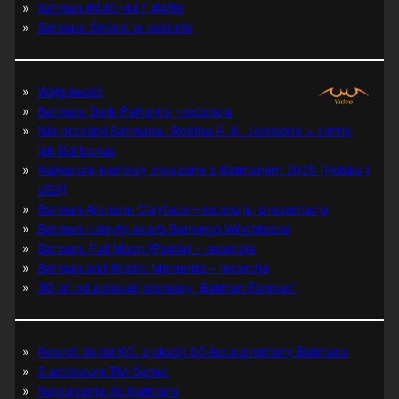
Batman #445-447, #480
Batman: Śmierć w rodzinie
Wątpliwość
Batman: Dark Patterns – recenzja
Nie prześpij Batmana i Robina P. K. Johnsona + zimny
jak lód bonus
Najlepsze komiksy związane z Batmanem 2025 (Polska i
USA)
Batman Arkham: Clayface – recenzja, prezentacja
Batman i ukryty skarb Berniego Wrightsona
Batman: Full Moon (Pełnia) – recenzja
Batman and Robin: Memento – recenzja
30 lat od polskiej premiery „Batman Forever”
Powrót do lat 60. z okazji 60-lecia premiery Batmana
Z archiwum TM-Semic
Nawiązania do Batmana