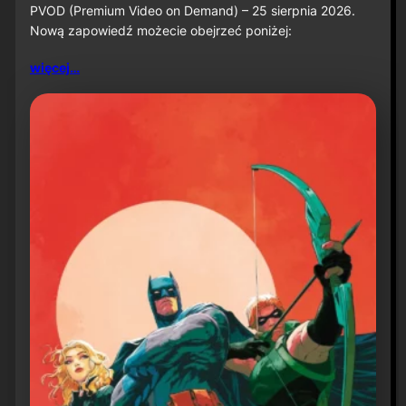
PVOD (Premium Video on Demand) – 25 sierpnia 2026.
z
Nową zapowiedź możecie obejrzeć poniżej:
w
i
a
więcej…
s
t
u
n
„
B
a
t
m
a
n
:
K
n
i
g
h
t
f
a
l