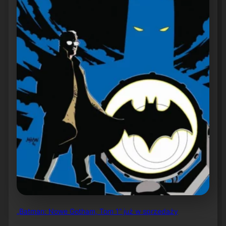
„Batman: Nowe Gotham, Tom 1” już w sprzedaży