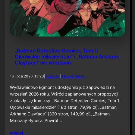
„Batman Detective Comics, Tom 1:
Ojcowskie miłosierdzie” i „Batman Arkham:
Clayface” we wrześniu
d
16 lipca 2026, 13:23
|
Komiksy
|
4 komentarze
o
„
Wydawnictwo Egmont udostępniło już zapowiedzi na
B
wrzesień 2026 roku. Wśród zaplanowanych propozycji
a
znalazły się komiksy: „Batman Detective Comics, Tom 1:
t
Ojcowskie miłosierdzie” (180 stron, 79,99 zł), „Batman
m
Arkham: Clayface” (320 stron, 149,99 zł), „Batman.
a
n
Mroczny Rycerz. Powrót…
D
e
więcej…