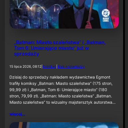
r
w
k
n
h
i
a
e
m
p
:
r
C
z
l
e
„Batman: Miasto szaleństwa” i „Batman,
a
s
Tom 6: Umierające miasto” już w
y
u
sprzedaży
f
n
a
i
c
ę
d
15 lipca 2026, 08:12
|
Komiksy
|
Brak komentarzy
e
t
o
”
a
„
Dzisiaj do sprzedaży nakładem wydawnictwa Egmont
w
B
trafiły komiksy „Batman: Miasto szaleństwa” (175 stron,
e
a
w
99,99 zł) i „Batman, Tom 6: Umierające miasto” (180
t
r
stron, 79,99 zł). „Batman: Miasto szaleństwa” „Batman.
m
z
Miasto szaleństwa” to wizualny majstersztyk autorstwa…
a
e
n
ś
:
więcej…
n
M
i
i
u
a