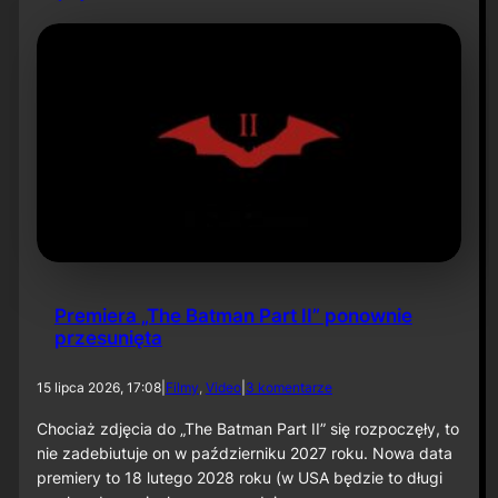
t
e
c
t
i
v
e
C
o
m
i
c
s
,
T
o
Premiera „The Batman Part II” ponownie
m
przesunięta
1
:
O
d
15 lipca 2026, 17:08
|
Filmy
, 
Video
|
3 komentarze
j
o
c
P
Chociaż zdjęcia do „The Batman Part II” się rozpoczęły, to
o
r
nie zadebiutuje on w październiku 2027 roku. Nowa data
w
e
premiery to 18 lutego 2028 roku (w USA będzie to długi
s
m