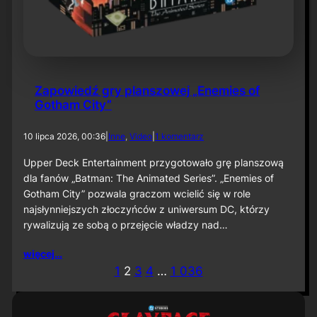
6
Zapowiedź gry planszowej „Enemies of
Gotham City”
d
10 lipca 2026, 00:36
|
Inne
, 
Video
|
1 komentarz
o
Z
Upper Deck Entertainment przygotowało grę planszową
a
dla fanów „Batman: The Animated Series”. „Enemies of
p
Gotham City” pozwala graczom wcielić się w role
o
najsłynniejszych złoczyńców z uniwersum DC, którzy
w
rywalizują ze sobą o przejęcie władzy nad…
i
e
d
więcej…
ź
1
2
3
4
…
1 036
g
r
y
p