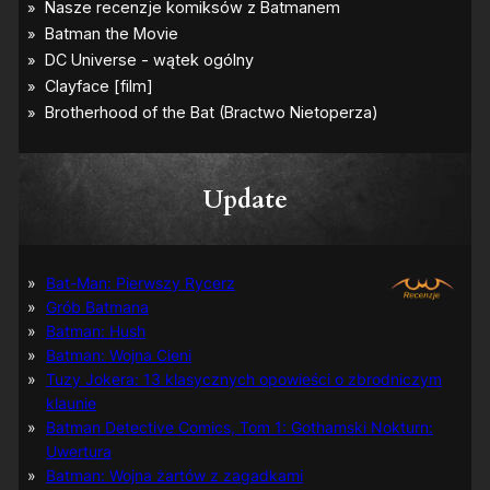
C
i
t
y
”
Update
Bat-Man: Pierwszy Rycerz
Grób Batmana
Batman: Hush
Batman: Wojna Cieni
Tuzy Jokera: 13 klasycznych opowieści o zbrodniczym
klaunie
Batman Detective Comics, Tom 1: Gothamski Nokturn:
Uwertura
Batman: Wojna żartów z zagadkami