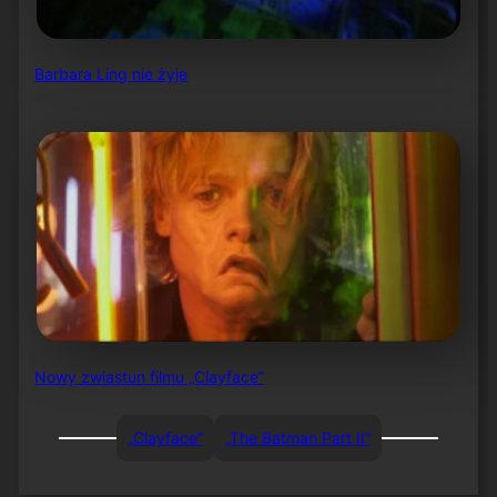
Barbara Ling nie żyje
Nowy zwiastun filmu „Clayface”
„Clayface”
„The Batman Part II”