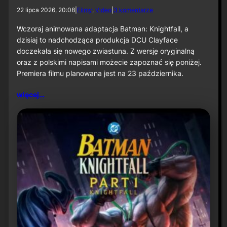
d
22 lipca 2026, 20:08
|
Filmy
, 
Video
|
3 komentarze
o
N
Wczoraj animowana adaptacja Batman: Knightfall, a
o
dzisiaj to nadchodząca produkcja DCU Clayface
w
doczekała się nowego zwiastuna. Z wersję oryginalną
y
oraz z polskimi napisami możecie zapoznać się poniżej.
z
Premiera filmu planowana jest na 23 października.
w
i
a
więcej…
s
t
u
n
f
i
l
m
u
„
C
l
a
y