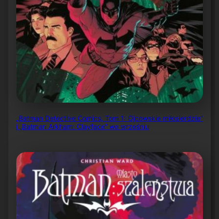
„Batman Detective Comics, Tom 1: Ojcowskie miłosierdzie”
i „Batman Arkham: Clayface” we wrześniu