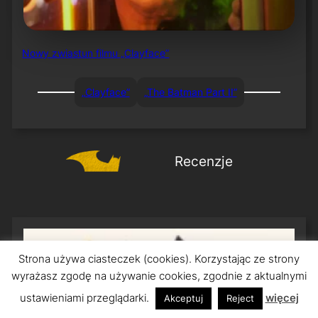
Nowy zwiastun filmu „Clayface”
„Clayface”
„The Batman Part II”
Recenzje
Strona używa ciasteczek (cookies). Korzystając ze strony
wyrażasz zgodę na używanie cookies, zgodnie z aktualnymi
ustawieniami przeglądarki.
więcej
Akceptuj
Reject