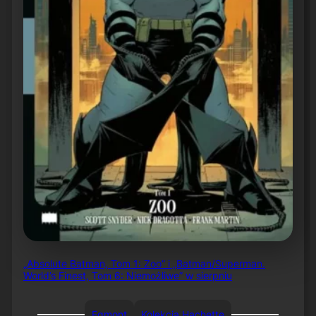
„Absolute Batman, Tom 1: Zoo” i „Batman/Superman.
World’s Finest, Tom 6: Niemożliwe” w sierpniu
Egmont
Kolekcja Hachette