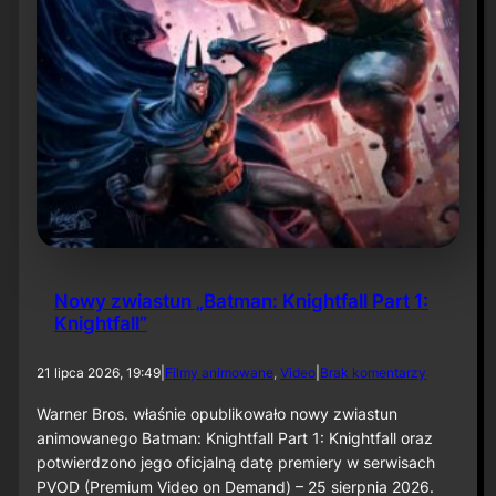
a
c
e
”
Nowy zwiastun „Batman: Knightfall Part 1:
Knightfall”
d
21 lipca 2026, 19:49
|
Filmy animowane
, 
Video
|
Brak komentarzy
o
N
Warner Bros. właśnie opublikowało nowy zwiastun
o
animowanego Batman: Knightfall Part 1: Knightfall oraz
w
potwierdzono jego oficjalną datę premiery w serwisach
y
PVOD (Premium Video on Demand) – 25 sierpnia 2026.
z