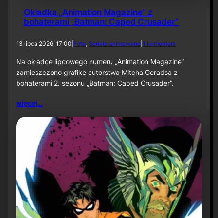
6
Okładka „Animation Magazine” z
:
bohaterami „Batman: Caped Crusader”
U
m
d
13 lipca 2026, 17:00
|
Foto
, 
Seriale animowane
|
1 komentarz
i
o
e
O
Na okładce lipcowego numeru „Animation Magazine”
r
k
a
zamieszczono grafikę autorstwa Mitcha Geradsa z
ł
j
bohaterami 2. sezonu „Batman: Caped Crusader”.
a
ą
d
c
więcej…
k
e
a
m
„
i
A
a
n
s
i
t
m
o
a
”
t
j
i
u
o
ż
n
w
M
s