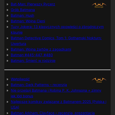
Bat-Man: Pierwszy Rycerz
Grób Batmana
Batman: Hush
Batman: Wojna Cieni
Tuzy Jokera: 13 klasycznych opowieści o zbrodniczym
klaunie
Batman Detective Comics, Tom 1: Gothamski Nokturn:
Uwertura
Batman: Wojna żartów z zagadkami
Batman #445-447, #480
Batman: Śmierć w rodzinie
Wątpliwość
Batman: Dark Patterns – recenzja
Nie prześpij Batmana i Robina P. K. Johnsona + zimny
jak lód bonus
Najlepsze komiksy związane z Batmanem 2025 (Polska i
USA)
Batman Arkham: Clayface – recenzja, prezentacja