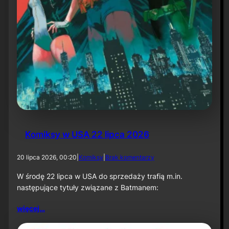
P
a
r
t
1
:
K
n
i
g
h
t
f
a
Komiksy w USA 22 lipca 2026
l
l
”
d
20 lipca 2026, 00:20
|
Komiksy
|
Brak komentarzy
o
K
W środę 22 lipca w USA do sprzedaży trafią m.in.
o
następujące tytuły związane z Batmanem:
m
i
więcej…
k
s