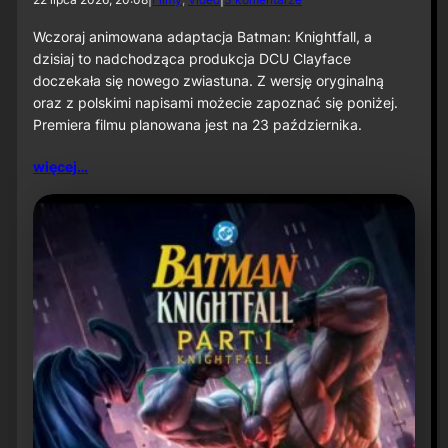
o
N
Wczoraj animowana adaptacja Batman: Knightfall, a
o
dzisiaj to nadchodząca produkcja DCU Clayface
w
doczekała się nowego zwiastuna. Z wersję oryginalną
y
oraz z polskimi napisami możecie zapoznać się poniżej.
z
Premiera filmu planowana jest na 23 października.
w
i
a
więcej…
s
t
u
n
f
i
l
m
u
„
C
l
a
y
f