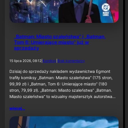
k
n
h
i
a
e
m
p
:
r
C
z
l
e
„Batman: Miasto szaleństwa” i „Batman,
a
s
Tom 6: Umierające miasto” już w
y
u
sprzedaży
f
n
a
i
c
ę
d
15 lipca 2026, 08:12
|
Komiksy
|
Brak komentarzy
e
t
o
”
a
„
Dzisiaj do sprzedaży nakładem wydawnictwa Egmont
w
B
trafiły komiksy „Batman: Miasto szaleństwa” (175 stron,
e
a
w
99,99 zł) i „Batman, Tom 6: Umierające miasto” (180
t
r
stron, 79,99 zł). „Batman: Miasto szaleństwa” „Batman.
m
z
Miasto szaleństwa” to wizualny majstersztyk autorstwa…
a
e
n
ś
:
więcej…
n
M
i
i
u
a
s