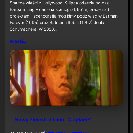
B
Smutne wieści z Hollywood. 9 lipca odeszła od nas
2
a
S
Barbara Ling – ceniona scenograf, której prace nad
r
H
projektami i scenografią mogliśmy podziwiać w Batman
b
Forever (1995) oraz Batman i Robin (1997) Joela
a
Schumachera. W 2020…
r
a
L
więcej…
i
n
g
n
i
e
ż
y
j
e
Nowy zwiastun filmu „Clayface”
d
22 lipca 2026, 20:08
|
Filmy
, 
Video
|
3 komentarze