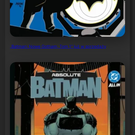
„Batman: Nowe Gotham, Tom 1” już w sprzedaży