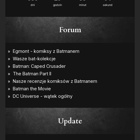
dni
godzin
minut
sekund
Forum
Update