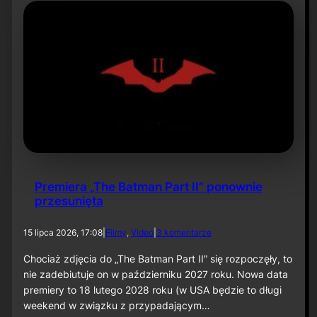
c
t
i
v
e
C
o
m
i
c
s
,
T
o
Premiera „The Batman Part II” ponownie
m
przesunięta
1
:
O
d
15 lipca 2026, 17:08
|
Filmy
, 
Video
|
3 komentarze
j
o
c
P
Chociaż zdjęcia do „The Batman Part II” się rozpoczęły, to
o
r
nie zadebiutuje on w październiku 2027 roku. Nowa data
w
e
premiery to 18 lutego 2028 roku (w USA będzie to długi
s
m
weekend w związku z przypadającym…
k
i