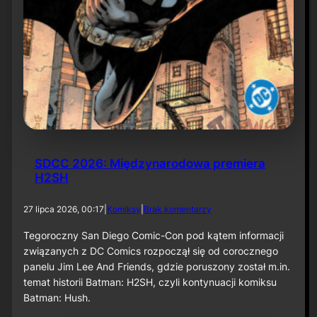
SDCC 2026: Międzynarodowa premiera
H2SH
d
27 lipca 2026, 00:17
|
Komiksy
|
Brak komentarzy
o
S
Tegoroczny San Diego Comic-Con pod kątem informacji
D
związanych z DC Comics rozpoczął się od corocznego
C
panelu Jim Lee And Friends, gdzie poruszony został m.in.
C
temat historii Batman: H2SH, czyli kontynuacji komiksu
2
Batman: Hush.
0
2