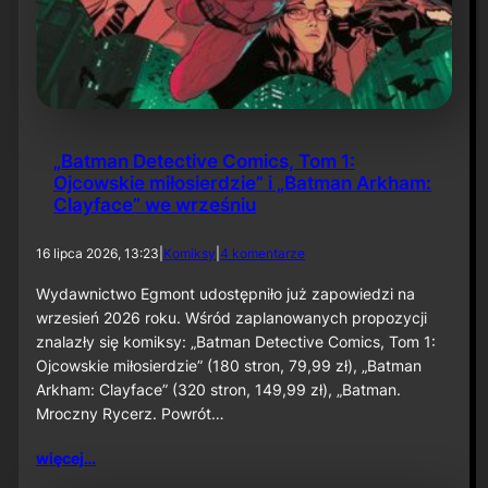
„Batman Detective Comics, Tom 1:
Ojcowskie miłosierdzie” i „Batman Arkham:
Clayface” we wrześniu
d
16 lipca 2026, 13:23
|
Komiksy
|
4 komentarze
o
„
Wydawnictwo Egmont udostępniło już zapowiedzi na
B
wrzesień 2026 roku. Wśród zaplanowanych propozycji
a
znalazły się komiksy: „Batman Detective Comics, Tom 1:
t
Ojcowskie miłosierdzie” (180 stron, 79,99 zł), „Batman
m
Arkham: Clayface” (320 stron, 149,99 zł), „Batman.
a
n
Mroczny Rycerz. Powrót…
D
e
więcej…
t
e