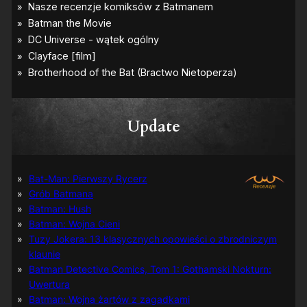
–
p
i
e
r
w
s
z
e
z
Update
d
j
ę
c
i
Bat-Man: Pierwszy Rycerz
a
Grób Batmana
Batman: Hush
Batman: Wojna Cieni
Tuzy Jokera: 13 klasycznych opowieści o zbrodniczym
klaunie
Batman Detective Comics, Tom 1: Gothamski Nokturn:
Uwertura
Batman: Wojna żartów z zagadkami