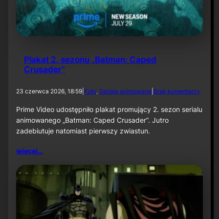
1
:
K
n
i
g
Plakat 2. sezonu „Batman: Caped
h
Crusader”
t
f
a
d
23 czerwca 2026, 18:59
|
Foto
, 
Seriale animowane
|
Brak komentarzy
l
o
l
P
Prime Video udostępniło plakat promujący 2. sezon serialu
”
l
animowanego „Batman: Caped Crusader”. Jutro
a
zadebiutuje natomiast pierwszy zwiastun.
k
a
więcej…
t
2
.
s
e
z
o
n