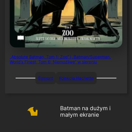
„Absolute Batman, Tom 1: Zoo” i „Batman/Superman.
World’s Finest, Tom 6: Niemożliwe” w sierpniu
Egmont
Kolekcja Hachette
Batman na dużym i
małym ekranie