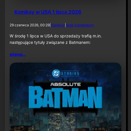
Komiksy w USA 1 lipca 2026
d
29 czerwca 2026, 00:29
|
Komiksy
|
Brak komentarzy
o
K
W środę 1 lipca w USA do sprzedaży trafią m.in.
o
następujące tytuły związane z Batmanem:
m
i
więcej…
k
s
y
w
U
S
A
1
l
i
p
c
a
2
0