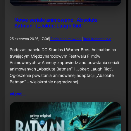
2
6
Nowe seriale animowane „Absolute
Batman” i „Joker: Laugh Riot”
d
25 czerwca 2026, 17:06
|
Seriale animowane
|
Brak komentarzy
o
N
Podczas panelu DC Studios i Warner Bros. Animation na
o
trwającym Międzynarodowym Festiwalu Filmów
w
Animowanych w Annecy zapowiedziano powstaniu seriali
e
animowanych „Absolute Batman” i „Joker: Laugh Riot”.
s
Ogłoszenie powstania animowanej adaptacji „Absolute
e
r
Batman” – wielokrotnie nagradzanej…
i
a
więcej…
l
e
a
n
i
m
o