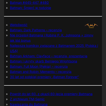
Batman #445-447, #480
Batman: Śmierć w rodzinie
Wątpliwość
Batman: Dark Patterns – recenzja
Nie prześpij Batmana i Robina P. K. Johnsona + zimny
jak lód bonus
Najlepsze komiksy związane z Batmanem 2025 (Polska i
USA)
Batman Arkham: Clayface – recenzja, prezentacja
Batman i ukryty skarb Berniego Wrightsona
Batman: Full Moon (Pełnia) – recenzja
Batman and Robin: Memento – recenzja
30 lat od polskiej premiery „Batman Forever”
Powrót do lat 60. z okazji 60-lecia premiery Batmana
Z archiwum TM-Semic
Nawiązania do Batmana