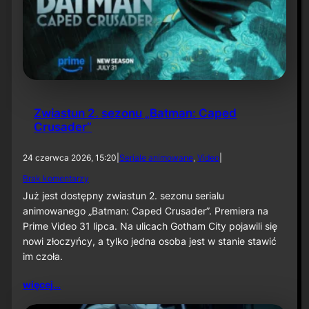
w
a
n
e
„
A
b
s
o
Zwiastun 2. sezonu „Batman: Caped
l
Crusader”
u
t
e
24 czerwca 2026, 15:20
|
Seriale animowane
, 
Video
|
B
d
Brak komentarzy
a
o
t
Już jest dostępny zwiastun 2. sezonu serialu
Z
m
animowanego „Batman: Caped Crusader”. Premiera na
w
a
Prime Video 31 lipca. Na ulicach Gotham City pojawili się
i
n
a
nowi złoczyńcy, a tylko jedna osoba jest w stanie stawić
”
s
i
im czoła.
t
„
u
J
więcej…
n
o
2
k