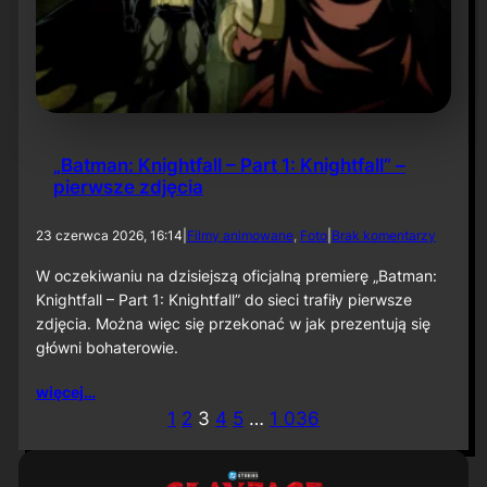
u
„
B
a
t
m
a
n
„Batman: Knightfall – Part 1: Knightfall” –
:
pierwsze zdjęcia
C
a
p
d
23 czerwca 2026, 16:14
|
Filmy animowane
, 
Foto
|
Brak komentarzy
e
o
d
„
W oczekiwaniu na dzisiejszą oficjalną premierę „Batman:
C
B
Knightfall – Part 1: Knightfall” do sieci trafiły pierwsze
r
a
u
zdjęcia. Można więc się przekonać w jak prezentują się
t
s
główni bohaterowie.
m
a
a
d
n
więcej…
e
:
1
2
3
4
5
…
1 036
r
K
”
n
i