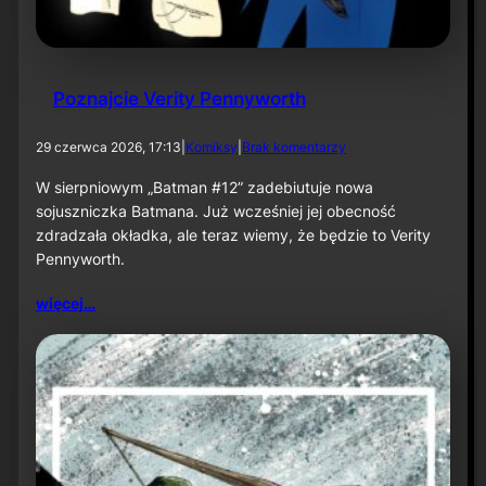
e
ś
n
i
u
Poznajcie Verity Pennyworth
d
29 czerwca 2026, 17:13
|
Komiksy
|
Brak komentarzy
o
P
W sierpniowym „Batman #12” zadebiutuje nowa
o
sojuszniczka Batmana. Już wcześniej jej obecność
z
zdradzała okładka, ale teraz wiemy, że będzie to Verity
n
Pennyworth.
a
j
c
więcej…
i
e
V
e
r
i
t
y
P