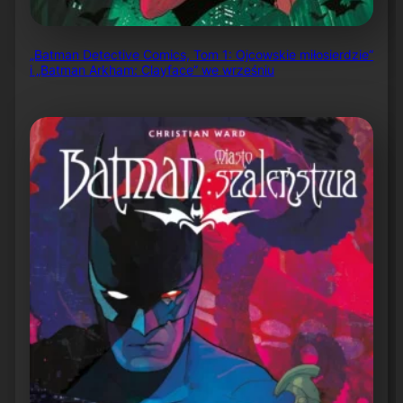
„Batman Detective Comics, Tom 1: Ojcowskie miłosierdzie”
i „Batman Arkham: Clayface” we wrześniu