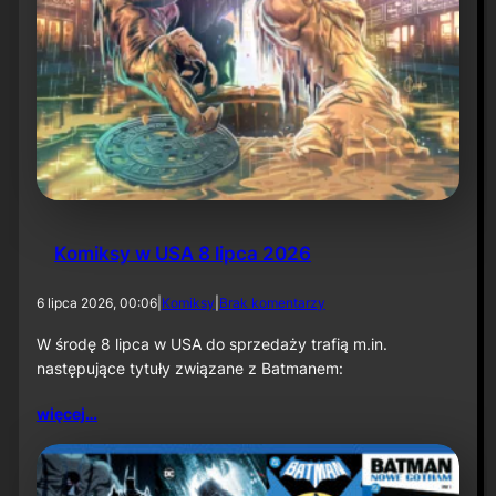
Komiksy w USA 8 lipca 2026
d
6 lipca 2026, 00:06
|
Komiksy
|
Brak komentarzy
o
K
W środę 8 lipca w USA do sprzedaży trafią m.in.
o
następujące tytuły związane z Batmanem:
m
i
więcej…
k
s
y
w