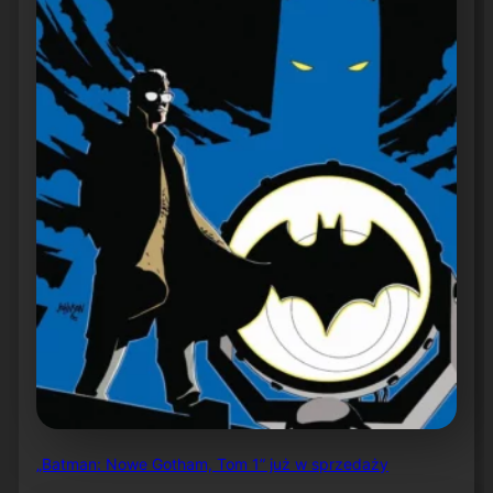
„Batman: Nowe Gotham, Tom 1” już w sprzedaży