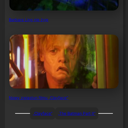
Barbara Ling nie żyje
Nowy zwiastun filmu „Clayface”
„Clayface”
„The Batman Part II”