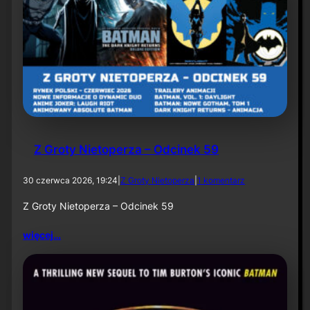
U
S
A
8
l
i
p
c
a
2
0
2
Z Groty Nietoperza – Odcinek 59
6
d
30 czerwca 2026, 19:24
|
Z Groty Nietoperza
|
1 komentarz
o
Z
Z Groty Nietoperza – Odcinek 59
G
r
więcej…
o
t
y
N
i
e