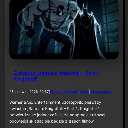
.
e
s
r
e
:
z
L
o
a
n
u
u
g
„
h
B
R
a
i
t
o
m
t
a
”
n
Zwiastun „Batman: Knightfall – Part 1:
:
Knightfall”
C
a
p
d
23 czerwca 2026, 20:37
|
Filmy animowane
, 
Video
|
4 komentarze
e
o
d
Z
Warner Bros. Entertainment udostępniło pierwszy
C
w
zwiastun „Batman: Knightfall – Part 1: Knightfall”
r
i
potwierdzając jednocześnie, że adaptacja kultowej
u
a
s
opowieści składać się będzie z trzech filmów.
s
a
t