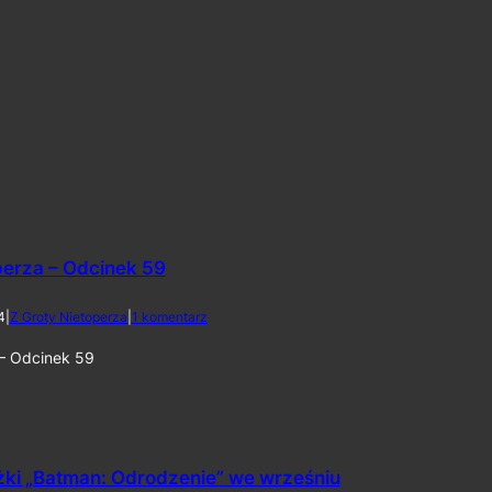
w
U
S
A
8
l
i
p
c
a
2
0
2
perza – Odcinek 59
6
d
4
|
Z Groty Nietoperza
|
1 komentarz
o
Z
 – Odcinek 59
G
r
o
t
y
N
żki „Batman: Odrodzenie” we wrześniu