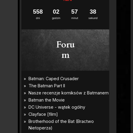
5
5
8
0
2
5
7
3
6
dni
godzin
minut
sekund
Foru
m