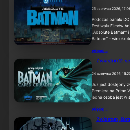
25 czerwca 2026, 17:0
Podczas panelu DC 
Festiwalu Filmów A
„Absolute Batman” i
Batman” – wielokro
więcej…
Zwiastun 2. s
24 czerwca 2026, 15:2
Już jest dostępny z
Premiera na Prime Vi
jedna osoba jest w s
więcej…
Zwiastun „Batm