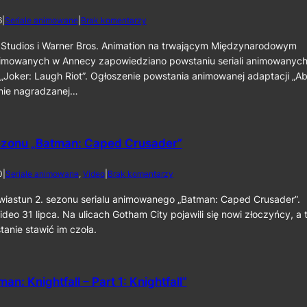
d
6
|
Seriale animowane
|
Brak komentarzy
o
N
Studios i Warner Bros. Animation na trwającym Międzynarodowym
o
nimowanych w Annecy zapowiedziano powstaniu seriali animowanyc
w
 „Joker: Laugh Riot”. Ogłoszenie powstania animowanej adaptacji „Ab
e
tnie nagradzanej…
s
e
r
i
ezonu „Batman: Caped Crusader”
a
l
e
d
0
|
Seriale animowane
, 
Video
|
Brak komentarzy
a
o
n
Z
wiastun 2. sezonu serialu animowanego „Batman: Caped Crusader”.
i
w
deo 31 lipca. Na ulicach Gotham City pojawili się nowi złoczyńcy, a 
m
i
tanie stawić im czoła.
o
a
w
s
a
t
n
u
e
an: Knightfall – Part 1: Knightfall”
n
„
2
A