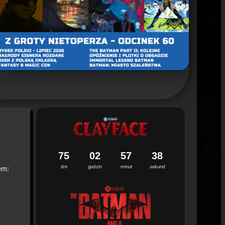
un 2. sezonu "Batman: Caped Crusader"
ca 2026
7
5
0
2
5
7
3
6
dni
godzin
minut
sekund
em: