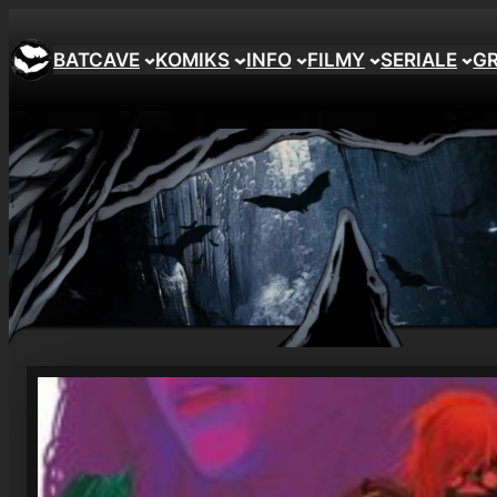
Przejdź
do
BATCAVE
KOMIKS
INFO
FILMY
SERIALE
G
treści