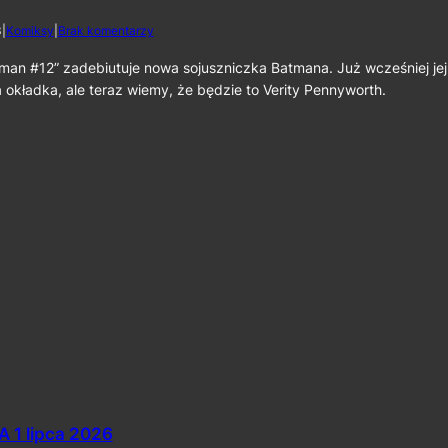
:
d
3
|
Komiksy
|
Brak komentarzy
O
o
d
P
man #12” zadebiutuje nowa sojuszniczka Batmana. Już wcześniej jej
r
o
o
okładka, ale teraz wiemy, że będzie to Verity Pennyworth.
z
d
n
z
a
e
j
n
c
i
i
e
e
”
V
w
e
e
r
w
i
r
t
z
y
e
P
ś
e
n
n
i
n
u
y
w
 1 lipca 2026
o