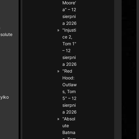
Moore'
a" – 12
sierpni
a 2026
h
"Injusti
solute
ce 2,
Tom 1"
– 12
sierpni
a 2026
"Red
Hood:
Outlaw
s, Tom
tylko
5" – 12
sierpni
a 2026
"Absol
ute
Batma