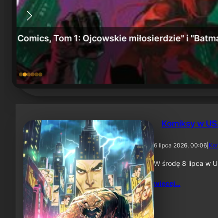
e" we
„Batman: Miasto szaleństwa” i „Batman, Tom 6
15 lipca 2026
Komiksy w USA
6 lipca 2026, 00:06
|
Ko
W środę 8 lipca w U
więcej…