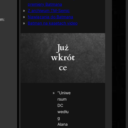
premiery Batmana
Z archiwum TM-Semic
Nawiązania do Batmana
em:
Batman na kasetach video
Już
wkrót
ce
"Uniwe
rsum
DC
wedłu
g
Alana