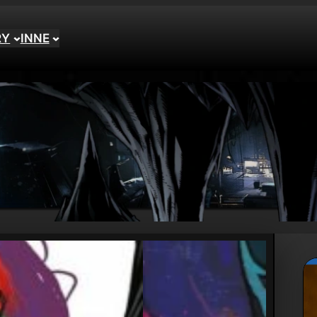
RY
INNE