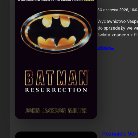
30 czerwca 2026, 16:0
Wydawnictwo Vesper 
do sprzedaży we wrz
świata znanego z fi
więcej…
Poznajcie Ver