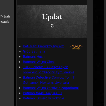
Updat
) trafi
nuacja
e
Bat-Man: Pierwszy Rycerz
Grób Batmana
Batman: Hush
Batman: Wojna Cieni
Tuzy Jokera: 13 klasycznych
opowieści o zbrodniczym klaunie
Batman Detective Comics, Tom 1:
Gothamski Nokturn: Uwertura
Batman: Wojna żartów z zagadkami
Batman #445-447, #480
Batman: Śmierć w rodzinie