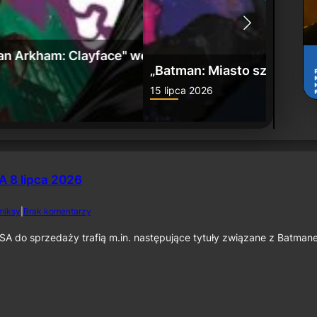
: Umierające miasto” już w sprzedaży
Zwiast
24 czerw
 8 lipca 2026
d
miksy
|
Brak komentarzy
o
K
SA do sprzedaży trafią m.in. następujące tytuły związane z Batman
o
m
i
k
s
y