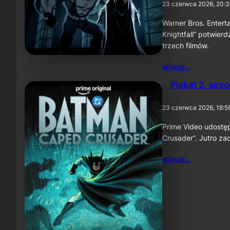
23 czerwca 2026, 20:3
Warner Bros. Enterta
Knightfall” potwier
trzech filmów.
więcej…
Plakat 2. sez
23 czerwca 2026, 18:5
Prime Video udostę
Crusader”. Jutro za
więcej…