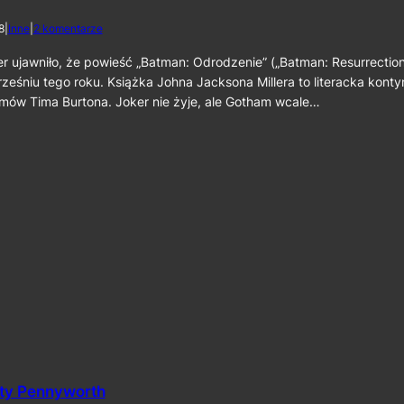
i
e
d
8
|
Inne
|
2 komentarze
t
o
o
P
ujawniło, że powieść „Batman: Odrodzenie” („Batman: Resurrection”
p
r
eśniu tego roku. Książka Johna Jacksona Millera to literacka konty
e
e
r
lmów Tima Burtona. Joker nie żyje, ale Gotham wcale…
m
z
i
a
e
–
r
O
a
d
k
c
s
i
i
n
ą
e
ż
k
k
5
i
9
„
B
a
t
m
a
ity Pennyworth
n