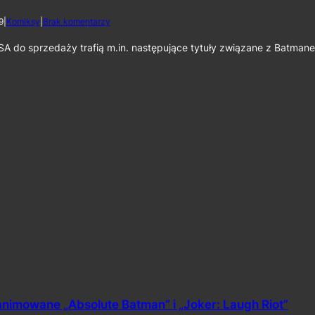
r
d
9
|
Komiksy
|
Brak komentarzy
t
o
h
K
SA do sprzedaży trafią m.in. następujące tytuły związane z Batman
o
m
i
k
s
y
w
U
S
A
1
l
i
p
c
a
2
0
2
6
animowane „Absolute Batman” i „Joker: Laugh Riot”