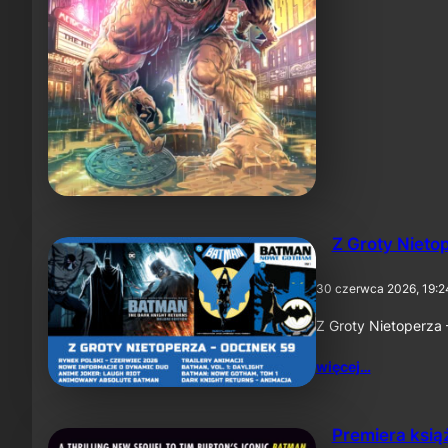
Z Groty Nieto
30 czerwca 2026, 19:2
Z Groty Nietoperza
więcej…
Premiera ksią