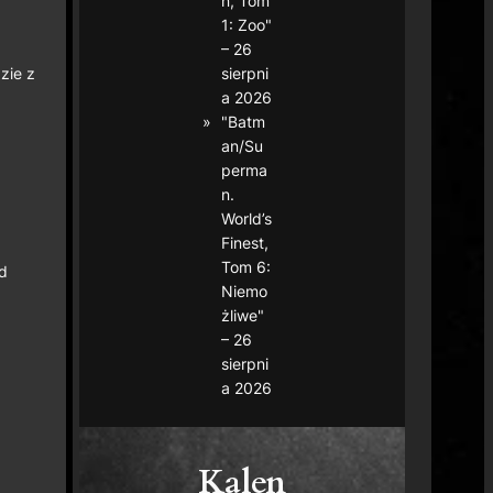
n, Tom
1: Zoo"
– 26
sierpni
zie z
a 2026
"Batm
an/Su
perma
n.
World’s
Finest,
Tom 6:
d
Niemo
żliwe"
– 26
sierpni
a 2026
Kalen