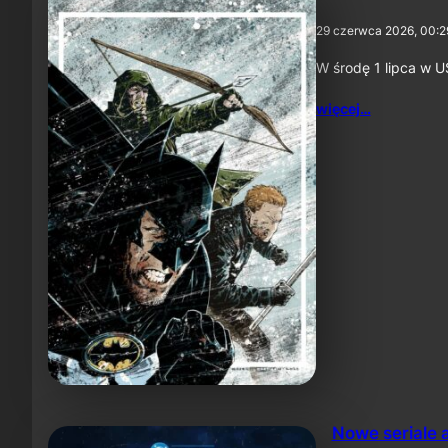
29 czerwca 2026, 00:2
W środę 1 lipca w U
więcej…
Nowe seriale 