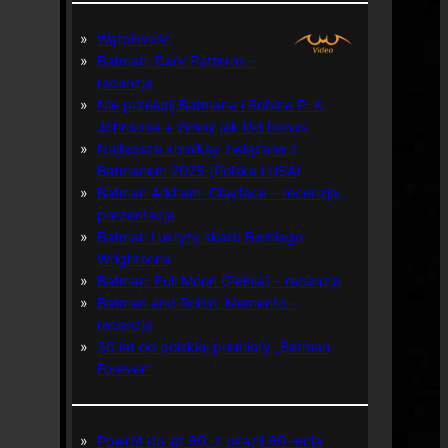
Wątpliwość
Batman: Dark Patterns –
recenzja
Nie prześpij Batmana i Robina P. K.
Johnsona + zimny jak lód bonus
Najlepsze komiksy związane z
Batmanem 2025 (Polska i USA)
Batman Arkham: Clayface – recenzja,
prezentacja
Batman i ukryty skarb Berniego
Wrightsona
Batman: Full Moon (Pełnia) – recenzja
Batman and Robin: Memento –
recenzja
30 lat od polskiej premiery „Batman
Forever”
Powrót do lat 60. z okazji 60-lecia