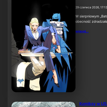
29 czerwca 2026, 17:1
W sierpniowym „Bat
obecność zdradzała 
więcej…
Komiksy w USA