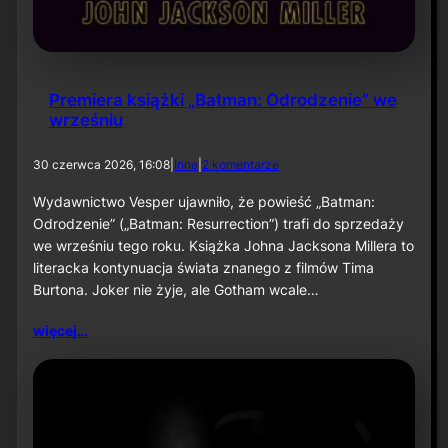
Premiera książki „Batman: Odrodzenie” we
wrześniu
d
30 czerwca 2026, 16:08
|
Inne
|
2 komentarze
o
P
Wydawnictwo Vesper ujawniło, że powieść „Batman:
r
Odrodzenie” („Batman: Resurrection”) trafi do sprzedaży
e
we wrześniu tego roku. Książka Johna Jacksona Millera to
m
literacka kontynuacja świata znanego z filmów Tima
i
Burtona. Joker nie żyje, ale Gotham wcale…
e
r
a
więcej…
k
s
i
ą
ż
k