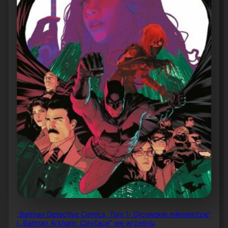
„Batman Detective Comics, Tom 1: Ojcowskie miłosierdzie”
i „Batman Arkham: Clayface” we wrześniu