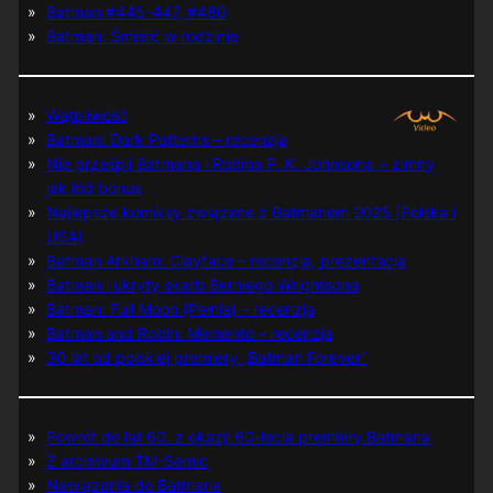
Batman #445-447, #480
Batman: Śmierć w rodzinie
Wątpliwość
Batman: Dark Patterns – recenzja
Nie prześpij Batmana i Robina P. K. Johnsona + zimny
jak lód bonus
Najlepsze komiksy związane z Batmanem 2025 (Polska i
USA)
Batman Arkham: Clayface – recenzja, prezentacja
Batman i ukryty skarb Berniego Wrightsona
Batman: Full Moon (Pełnia) – recenzja
Batman and Robin: Memento – recenzja
30 lat od polskiej premiery „Batman Forever”
Powrót do lat 60. z okazji 60-lecia premiery Batmana
Z archiwum TM-Semic
Nawiązania do Batmana