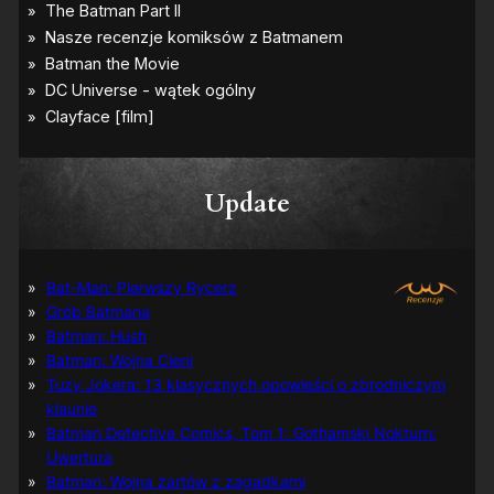
–
p
i
e
r
w
s
z
e
z
Update
d
j
ę
c
i
Bat-Man: Pierwszy Rycerz
a
Grób Batmana
Batman: Hush
Batman: Wojna Cieni
Tuzy Jokera: 13 klasycznych opowieści o zbrodniczym
klaunie
Batman Detective Comics, Tom 1: Gothamski Nokturn:
Uwertura
Batman: Wojna żartów z zagadkami