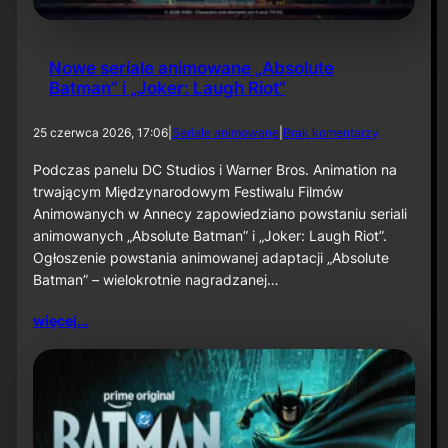
2
6
Nowe seriale animowane „Absolute
Batman” i „Joker: Laugh Riot”
d
25 czerwca 2026, 17:06
|
Seriale animowane
|
Brak komentarzy
o
N
Podczas panelu DC Studios i Warner Bros. Animation na
o
trwającym Międzynarodowym Festiwalu Filmów
w
Animowanych w Annecy zapowiedziano powstaniu seriali
e
animowanych „Absolute Batman” i „Joker: Laugh Riot”.
s
Ogłoszenie powstania animowanej adaptacji „Absolute
e
r
Batman” – wielokrotnie nagradzanej…
i
a
więcej…
l
e
a
n
i
m
o