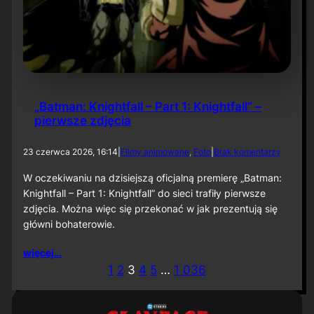
u
„
B
a
t
m
a
n
„Batman: Knightfall – Part 1: Knightfall” –
:
pierwsze zdjęcia
C
a
p
d
23 czerwca 2026, 16:14
|
Filmy animowane
, 
Foto
|
Brak komentarzy
e
o
d
„
W oczekiwaniu na dzisiejszą oficjalną premierę „Batman:
C
B
Knightfall – Part 1: Knightfall” do sieci trafiły pierwsze
r
a
u
zdjęcia. Można więc się przekonać w jak prezentują się
t
s
główni bohaterowie.
m
a
a
d
n
więcej…
e
:
1
2
3
4
5
…
1 036
r
K
”
n
i