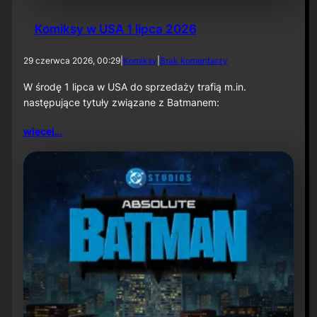
Komiksy w USA 1 lipca 2026
d
29 czerwca 2026, 00:29
|
Komiksy
|
Brak komentarzy
o
K
W środę 1 lipca w USA do sprzedaży trafią m.in.
o
następujące tytuły związane z Batmanem:
m
i
więcej…
k
s
y
w
U
S
A
1
l
i
p
c
a
2
0