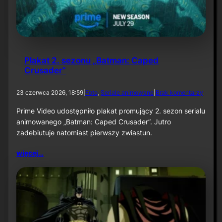
1
:
K
n
i
g
Plakat 2. sezonu „Batman: Caped
h
Crusader”
t
f
a
d
23 czerwca 2026, 18:59
|
Foto
, 
Seriale animowane
|
Brak komentarzy
l
o
l
P
Prime Video udostępniło plakat promujący 2. sezon serialu
”
l
animowanego „Batman: Caped Crusader”. Jutro
a
zadebiutuje natomiast pierwszy zwiastun.
k
a
więcej…
t
2
.
s
e
z
o
n