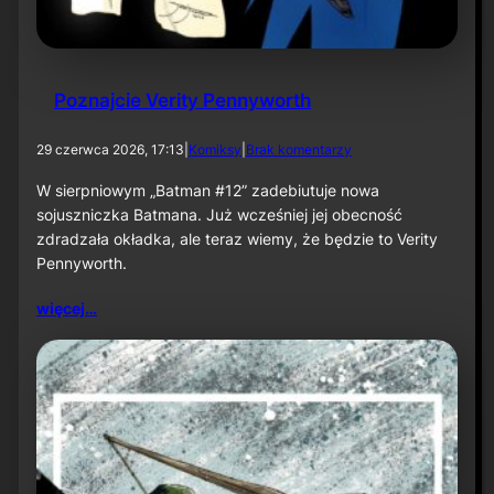
e
ś
n
i
u
Poznajcie Verity Pennyworth
d
29 czerwca 2026, 17:13
|
Komiksy
|
Brak komentarzy
o
P
W sierpniowym „Batman #12” zadebiutuje nowa
o
sojuszniczka Batmana. Już wcześniej jej obecność
z
zdradzała okładka, ale teraz wiemy, że będzie to Verity
n
Pennyworth.
a
j
c
więcej…
i
e
V
e
r
i
t
y
P