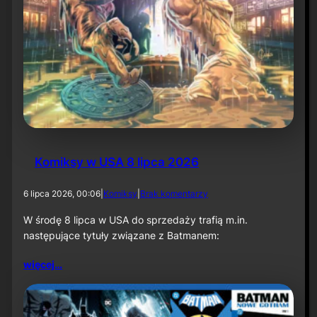
Komiksy w USA 8 lipca 2026
d
6 lipca 2026, 00:06
|
Komiksy
|
Brak komentarzy
o
K
W środę 8 lipca w USA do sprzedaży trafią m.in.
o
następujące tytuły związane z Batmanem:
m
i
więcej…
k
s
y
w