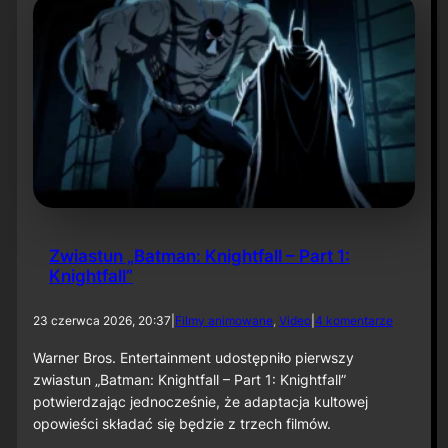
.
e
s
r
e
:
z
L
o
a
n
u
u
g
„
h
B
R
a
i
t
o
m
t
a
”
n
Zwiastun „Batman: Knightfall – Part 1:
:
Knightfall”
C
a
p
d
23 czerwca 2026, 20:37
|
Filmy animowane
, 
Video
|
4 komentarze
e
o
d
Z
Warner Bros. Entertainment udostępniło pierwszy
C
w
zwiastun „Batman: Knightfall – Part 1: Knightfall”
r
i
potwierdzając jednocześnie, że adaptacja kultowej
u
a
s
opowieści składać się będzie z trzech filmów.
s
a
t