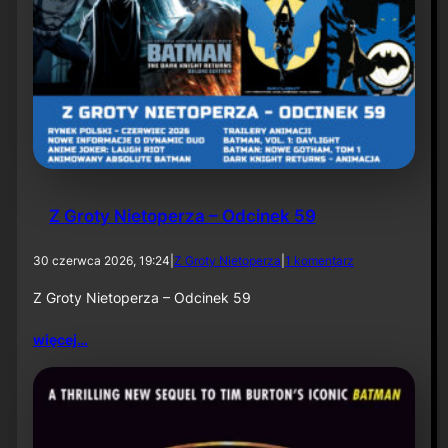
U
S
A
8
l
i
p
c
a
2
0
2
Z Groty Nietoperza – Odcinek 59
6
d
30 czerwca 2026, 19:24
|
Z Groty Nietoperza
|
1 komentarz
o
Z
Z Groty Nietoperza – Odcinek 59
G
r
więcej…
o
t
y
N
i
e