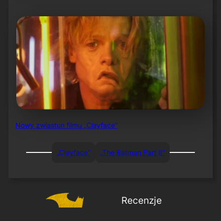
Nowy zwiastun filmu „Clayface”
„Clayface”
„The Batman Part II”
Recenzje