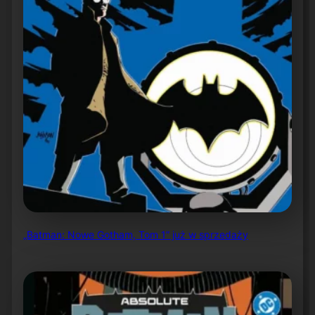
„Batman: Nowe Gotham, Tom 1” już w sprzedaży