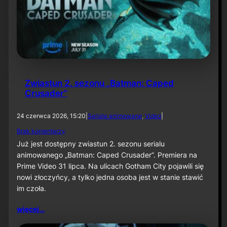
w
a
n
e
„
A
b
s
o
Zwiastun 2. sezonu „Batman: Caped
l
Crusader”
u
t
e
24 czerwca 2026, 15:20
|
Seriale animowane
, 
Video
|
B
d
Brak komentarzy
a
o
t
Już jest dostępny zwiastun 2. sezonu serialu
Z
m
animowanego „Batman: Caped Crusader”. Premiera na
w
a
Prime Video 31 lipca. Na ulicach Gotham City pojawili się
i
n
a
nowi złoczyńcy, a tylko jedna osoba jest w stanie stawić
”
s
i
im czoła.
t
„
u
J
więcej…
n
o
2
k