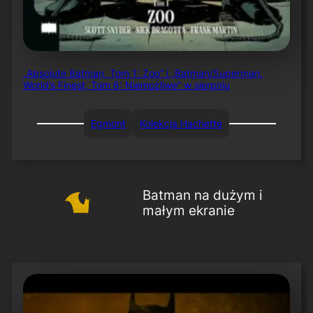
„Absolute Batman, Tom 1: Zoo” i „Batman/Superman.
World’s Finest, Tom 6: Niemożliwe” w sierpniu
Egmont
Kolekcja Hachette
Batman na dużym i
małym ekranie