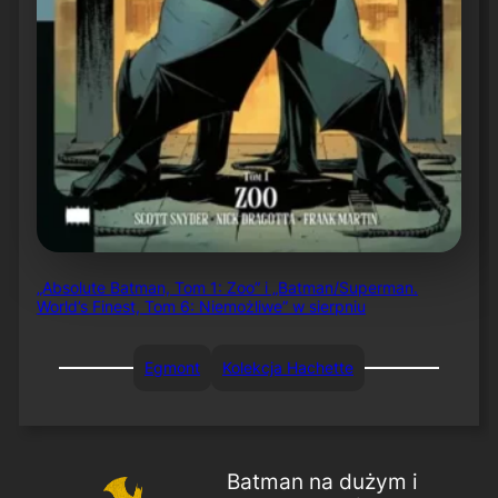
„Absolute Batman, Tom 1: Zoo” i „Batman/Superman.
World’s Finest, Tom 6: Niemożliwe” w sierpniu
Egmont
Kolekcja Hachette
Batman na dużym i