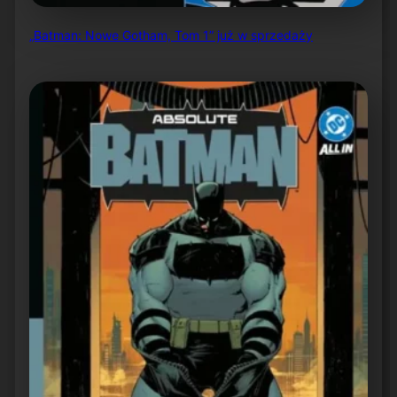
„Batman: Nowe Gotham, Tom 1” już w sprzedaży