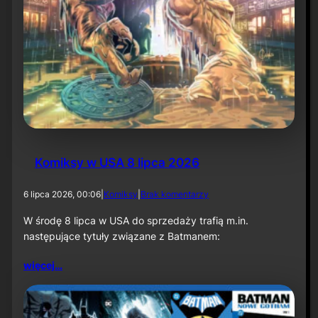
Komiksy w USA 8 lipca 2026
d
6 lipca 2026, 00:06
|
Komiksy
|
Brak komentarzy
o
K
W środę 8 lipca w USA do sprzedaży trafią m.in.
o
następujące tytuły związane z Batmanem:
m
i
więcej…
k
s
y
w