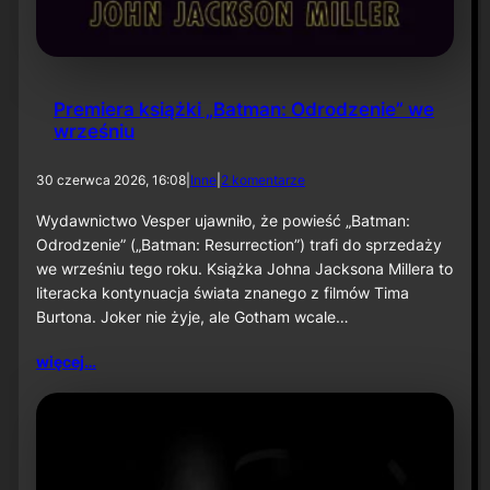
Premiera książki „Batman: Odrodzenie” we
wrześniu
d
30 czerwca 2026, 16:08
|
Inne
|
2 komentarze
o
P
Wydawnictwo Vesper ujawniło, że powieść „Batman:
r
Odrodzenie” („Batman: Resurrection”) trafi do sprzedaży
e
we wrześniu tego roku. Książka Johna Jacksona Millera to
m
literacka kontynuacja świata znanego z filmów Tima
i
Burtona. Joker nie żyje, ale Gotham wcale…
e
r
a
więcej…
k
s
i
ą
ż
k