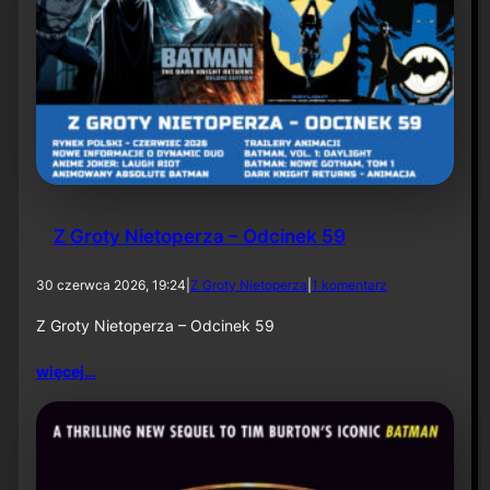
U
S
A
8
l
i
p
c
a
2
0
2
Z Groty Nietoperza – Odcinek 59
6
d
30 czerwca 2026, 19:24
|
Z Groty Nietoperza
|
1 komentarz
o
Z
Z Groty Nietoperza – Odcinek 59
G
r
więcej…
o
t
y
N
i
e