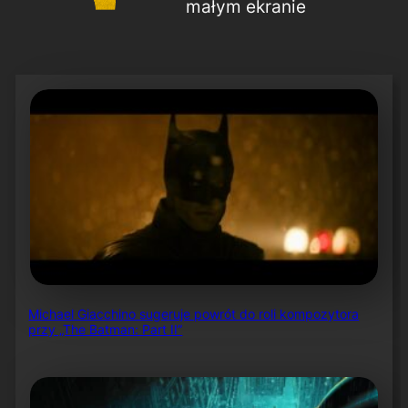
małym ekranie
Michael Giacchino sugeruje powrót do roli kompozytora
przy „The Batman: Part II”