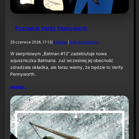
e
ś
n
i
u
Poznajcie Verity Pennyworth
d
29 czerwca 2026, 17:13
|
Komiksy
|
Brak komentarzy
o
P
W sierpniowym „Batman #12” zadebiutuje nowa
o
sojuszniczka Batmana. Już wcześniej jej obecność
z
zdradzała okładka, ale teraz wiemy, że będzie to Verity
n
Pennyworth.
a
j
c
więcej…
i
e
V
e
r
i
t
y
P