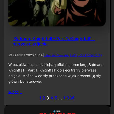
u
„
B
a
t
m
a
n
„Batman: Knightfall – Part 1: Knightfall” –
:
pierwsze zdjęcia
C
a
p
d
23 czerwca 2026, 16:14
|
Filmy animowane
, 
Foto
|
Brak komentarzy
e
o
d
„
W oczekiwaniu na dzisiejszą oficjalną premierę „Batman:
C
B
Knightfall – Part 1: Knightfall” do sieci trafiły pierwsze
r
a
u
zdjęcia. Można więc się przekonać w jak prezentują się
t
s
główni bohaterowie.
m
a
a
d
n
więcej…
e
:
1
2
3
4
5
…
1 036
r
K
”
n
i