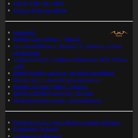
Batman #445-447, #480
Batman: Śmierć w rodzinie
Wątpliwość
Batman: Dark Patterns – recenzja
Nie prześpij Batmana i Robina P. K. Johnsona + zimny
jak lód bonus
Najlepsze komiksy związane z Batmanem 2025 (Polska i
USA)
Batman Arkham: Clayface – recenzja, prezentacja
Batman i ukryty skarb Berniego Wrightsona
Batman: Full Moon (Pełnia) – recenzja
Batman and Robin: Memento – recenzja
30 lat od polskiej premiery „Batman Forever”
Powrót do lat 60. z okazji 60-lecia premiery Batmana
Z archiwum TM-Semic
Nawiązania do Batmana