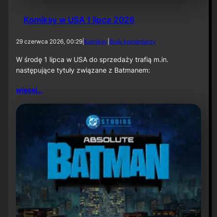
Komiksy w USA 1 lipca 2026
d
29 czerwca 2026, 00:29
|
Komiksy
|
Brak komentarzy
o
K
W środę 1 lipca w USA do sprzedaży trafią m.in.
o
następujące tytuły związane z Batmanem:
m
i
więcej…
k
s
y
w
U
S
A
1
l
i
p
c
a
2
0