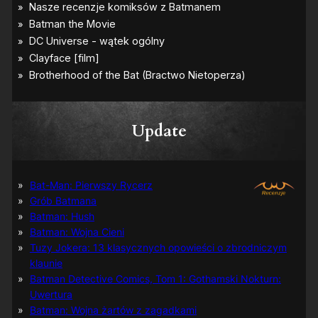
–
p
i
e
r
w
s
z
e
z
Update
d
j
ę
c
i
Bat-Man: Pierwszy Rycerz
a
Grób Batmana
Batman: Hush
Batman: Wojna Cieni
Tuzy Jokera: 13 klasycznych opowieści o zbrodniczym
klaunie
Batman Detective Comics, Tom 1: Gothamski Nokturn:
Uwertura
Batman: Wojna żartów z zagadkami