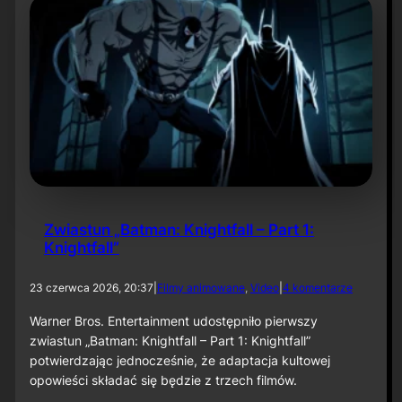
.
e
s
r
e
:
z
L
o
a
n
u
u
g
„
h
B
R
a
i
t
o
m
t
a
”
n
Zwiastun „Batman: Knightfall – Part 1:
:
Knightfall”
C
a
p
d
23 czerwca 2026, 20:37
|
Filmy animowane
, 
Video
|
4 komentarze
e
o
d
Z
Warner Bros. Entertainment udostępniło pierwszy
C
w
zwiastun „Batman: Knightfall – Part 1: Knightfall”
r
i
potwierdzając jednocześnie, że adaptacja kultowej
u
a
s
opowieści składać się będzie z trzech filmów.
s
a
t