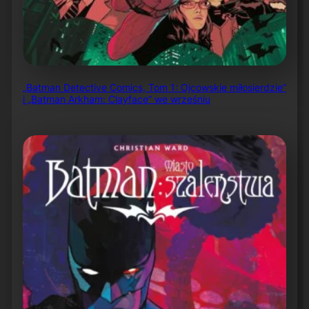
„Batman Detective Comics, Tom 1: Ojcowskie miłosierdzie”
i „Batman Arkham: Clayface” we wrześniu