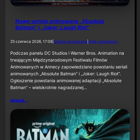
2
6
Nowe seriale animowane „Absolute
Batman” i „Joker: Laugh Riot”
d
25 czerwca 2026, 17:06
|
Seriale animowane
|
Brak komentarzy
o
N
Podczas panelu DC Studios i Warner Bros. Animation na
o
trwającym Międzynarodowym Festiwalu Filmów
w
Animowanych w Annecy zapowiedziano powstaniu seriali
e
animowanych „Absolute Batman” i „Joker: Laugh Riot”.
s
Ogłoszenie powstania animowanej adaptacji „Absolute
e
r
Batman” – wielokrotnie nagradzanej…
i
a
więcej…
l
e
a
n
i
m
o