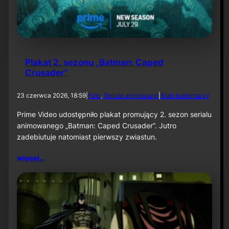
1
:
K
n
i
g
Plakat 2. sezonu „Batman: Caped
h
Crusader”
t
f
a
d
23 czerwca 2026, 18:59
|
Foto
, 
Seriale animowane
|
Brak komentarzy
l
o
l
P
Prime Video udostępniło plakat promujący 2. sezon serialu
”
l
animowanego „Batman: Caped Crusader”. Jutro
a
zadebiutuje natomiast pierwszy zwiastun.
k
a
więcej…
t
2
.
s
e
z
o
n