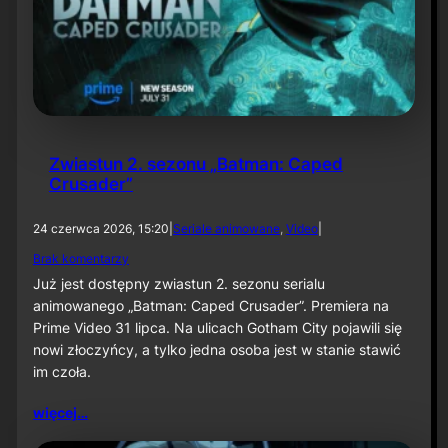
w
a
n
e
„
A
b
s
o
Zwiastun 2. sezonu „Batman: Caped
l
Crusader”
u
t
e
24 czerwca 2026, 15:20
|
Seriale animowane
, 
Video
|
B
d
Brak komentarzy
a
o
t
Już jest dostępny zwiastun 2. sezonu serialu
Z
m
animowanego „Batman: Caped Crusader”. Premiera na
w
a
Prime Video 31 lipca. Na ulicach Gotham City pojawili się
i
n
a
nowi złoczyńcy, a tylko jedna osoba jest w stanie stawić
”
s
i
im czoła.
t
„
u
J
więcej…
n
o
2
k