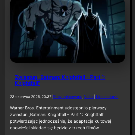
.
e
s
r
e
:
z
L
o
a
n
u
u
g
„
h
B
R
a
i
t
o
m
t
a
”
n
Zwiastun „Batman: Knightfall – Part 1:
:
Knightfall”
C
a
p
d
23 czerwca 2026, 20:37
|
Filmy animowane
, 
Video
|
4 komentarze
e
o
d
Z
Warner Bros. Entertainment udostępniło pierwszy
C
w
zwiastun „Batman: Knightfall – Part 1: Knightfall”
r
i
potwierdzając jednocześnie, że adaptacja kultowej
u
a
s
opowieści składać się będzie z trzech filmów.
s
a
t