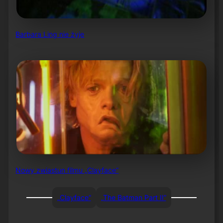
Barbara Ling nie żyje
Nowy zwiastun filmu „Clayface”
„Clayface”
„The Batman Part II”