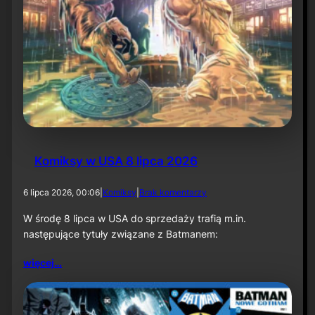
Komiksy w USA 8 lipca 2026
d
6 lipca 2026, 00:06
|
Komiksy
|
Brak komentarzy
o
K
W środę 8 lipca w USA do sprzedaży trafią m.in.
o
następujące tytuły związane z Batmanem:
m
i
więcej…
k
s
y
w