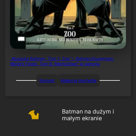
„Absolute Batman, Tom 1: Zoo” i „Batman/Superman.
World’s Finest, Tom 6: Niemożliwe” w sierpniu
Egmont
Kolekcja Hachette
Batman na dużym i
małym ekranie