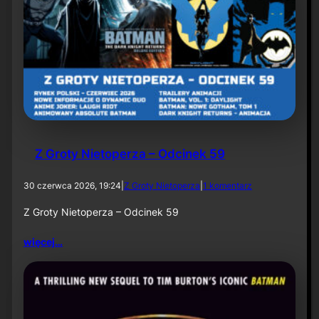
U
S
A
8
l
i
p
c
a
2
0
2
Z Groty Nietoperza – Odcinek 59
6
d
30 czerwca 2026, 19:24
|
Z Groty Nietoperza
|
1 komentarz
o
Z
Z Groty Nietoperza – Odcinek 59
G
r
więcej…
o
t
y
N
i
e