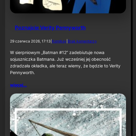
e
ś
n
i
u
Poznajcie Verity Pennyworth
d
29 czerwca 2026, 17:13
|
Komiksy
|
Brak komentarzy
o
P
W sierpniowym „Batman #12” zadebiutuje nowa
o
sojuszniczka Batmana. Już wcześniej jej obecność
z
zdradzała okładka, ale teraz wiemy, że będzie to Verity
n
Pennyworth.
a
j
c
więcej…
i
e
V
e
r
i
t
y
P