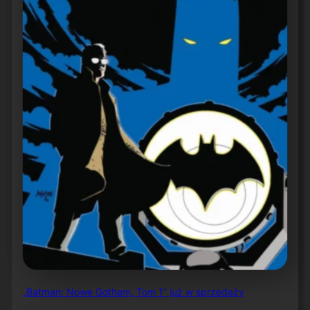
„Batman: Nowe Gotham, Tom 1” już w sprzedaży