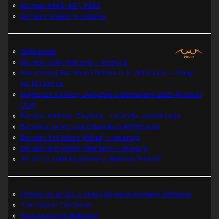
Batman #445-447, #480
Batman: Śmierć w rodzinie
Wątpliwość
Batman: Dark Patterns – recenzja
Nie prześpij Batmana i Robina P. K. Johnsona + zimny
jak lód bonus
Najlepsze komiksy związane z Batmanem 2025 (Polska i
USA)
Batman Arkham: Clayface – recenzja, prezentacja
Batman i ukryty skarb Berniego Wrightsona
Batman: Full Moon (Pełnia) – recenzja
Batman and Robin: Memento – recenzja
30 lat od polskiej premiery „Batman Forever”
Powrót do lat 60. z okazji 60-lecia premiery Batmana
Z archiwum TM-Semic
Nawiązania do Batmana