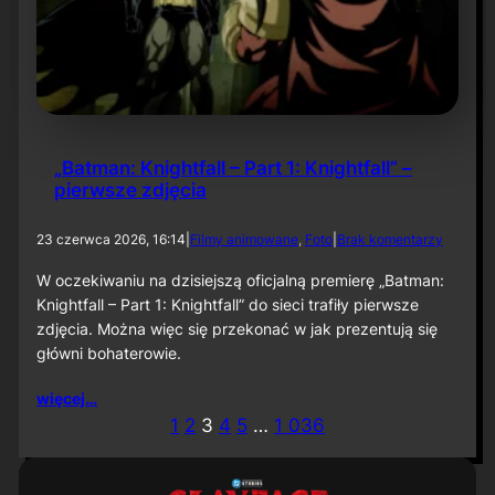
u
„
B
a
t
m
a
n
„Batman: Knightfall – Part 1: Knightfall” –
:
pierwsze zdjęcia
C
a
p
d
23 czerwca 2026, 16:14
|
Filmy animowane
, 
Foto
|
Brak komentarzy
e
o
d
„
W oczekiwaniu na dzisiejszą oficjalną premierę „Batman:
C
B
Knightfall – Part 1: Knightfall” do sieci trafiły pierwsze
r
a
u
zdjęcia. Można więc się przekonać w jak prezentują się
t
s
główni bohaterowie.
m
a
a
d
n
więcej…
e
:
1
2
3
4
5
…
1 036
r
K
”
n
i