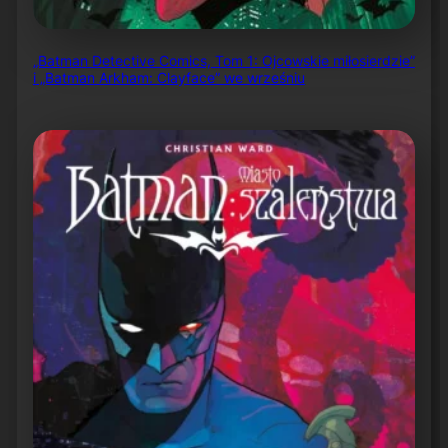
„Batman Detective Comics, Tom 1: Ojcowskie miłosierdzie”
i „Batman Arkham: Clayface” we wrześniu