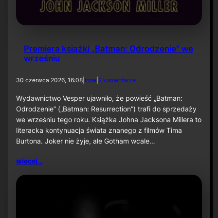
Premiera książki „Batman: Odrodzenie” we
wrześniu
d
30 czerwca 2026, 16:08
|
Inne
|
2 komentarze
o
P
Wydawnictwo Vesper ujawniło, że powieść „Batman:
r
Odrodzenie” („Batman: Resurrection”) trafi do sprzedaży
e
we wrześniu tego roku. Książka Johna Jacksona Millera to
m
literacka kontynuacja świata znanego z filmów Tima
i
Burtona. Joker nie żyje, ale Gotham wcale…
e
r
a
więcej…
k
s
i
ą
ż
k