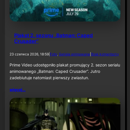
1
:
K
n
i
g
Plakat 2. sezonu „Batman: Caped
h
Crusader”
t
f
a
d
23 czerwca 2026, 18:59
|
Foto
, 
Seriale animowane
|
Brak komentarzy
l
o
l
P
Prime Video udostępniło plakat promujący 2. sezon serialu
”
l
animowanego „Batman: Caped Crusader”. Jutro
a
zadebiutuje natomiast pierwszy zwiastun.
k
a
więcej…
t
2
.
s
e
z
o
n