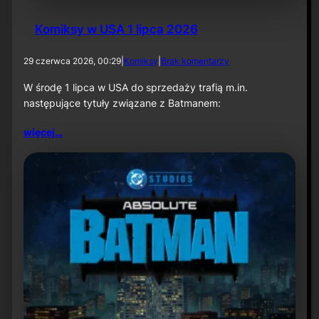
Komiksy w USA 1 lipca 2026
d
29 czerwca 2026, 00:29
|
Komiksy
|
Brak komentarzy
o
K
W środę 1 lipca w USA do sprzedaży trafią m.in.
o
następujące tytuły związane z Batmanem:
m
i
więcej…
k
s
y
w
U
S
A
1
l
i
p
c
a
2
0