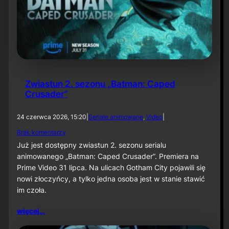
w
a
n
e
„
A
b
s
o
Zwiastun 2. sezonu „Batman: Caped
l
Crusader”
u
t
e
24 czerwca 2026, 15:20
|
Seriale animowane
, 
Video
|
B
d
Brak komentarzy
a
o
t
Już jest dostępny zwiastun 2. sezonu serialu
Z
m
animowanego „Batman: Caped Crusader”. Premiera na
w
a
Prime Video 31 lipca. Na ulicach Gotham City pojawili się
i
n
a
nowi złoczyńcy, a tylko jedna osoba jest w stanie stawić
”
s
i
im czoła.
t
„
u
J
więcej…
n
o
2
k