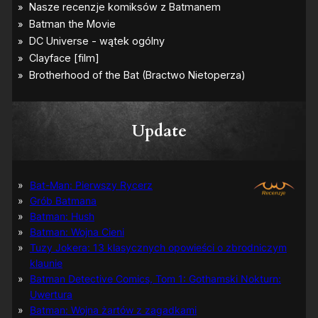
–
p
i
e
r
w
s
z
e
z
Update
d
j
ę
c
i
Bat-Man: Pierwszy Rycerz
a
Grób Batmana
Batman: Hush
Batman: Wojna Cieni
Tuzy Jokera: 13 klasycznych opowieści o zbrodniczym
klaunie
Batman Detective Comics, Tom 1: Gothamski Nokturn:
Uwertura
Batman: Wojna żartów z zagadkami