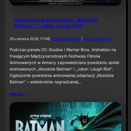
2
6
Nowe seriale animowane „Absolute
Batman” i „Joker: Laugh Riot”
d
25 czerwca 2026, 17:06
|
Seriale animowane
|
Brak komentarzy
o
N
Podczas panelu DC Studios i Warner Bros. Animation na
o
trwającym Międzynarodowym Festiwalu Filmów
w
Animowanych w Annecy zapowiedziano powstaniu seriali
e
animowanych „Absolute Batman” i „Joker: Laugh Riot”.
s
Ogłoszenie powstania animowanej adaptacji „Absolute
e
r
Batman” – wielokrotnie nagradzanej…
i
a
więcej…
l
e
a
n
i
m
o