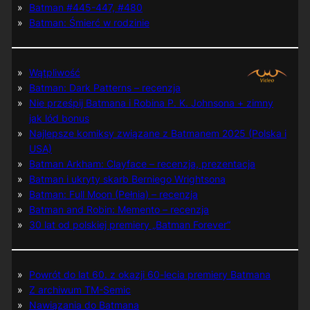
Batman #445-447, #480
Batman: Śmierć w rodzinie
Wątpliwość
Batman: Dark Patterns – recenzja
Nie prześpij Batmana i Robina P. K. Johnsona + zimny
jak lód bonus
Najlepsze komiksy związane z Batmanem 2025 (Polska i
USA)
Batman Arkham: Clayface – recenzja, prezentacja
Batman i ukryty skarb Berniego Wrightsona
Batman: Full Moon (Pełnia) – recenzja
Batman and Robin: Memento – recenzja
30 lat od polskiej premiery „Batman Forever”
Powrót do lat 60. z okazji 60-lecia premiery Batmana
Z archiwum TM-Semic
Nawiązania do Batmana