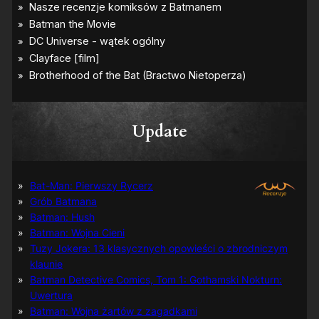
–
p
i
e
r
w
s
z
e
z
Update
d
j
ę
c
i
Bat-Man: Pierwszy Rycerz
a
Grób Batmana
Batman: Hush
Batman: Wojna Cieni
Tuzy Jokera: 13 klasycznych opowieści o zbrodniczym
klaunie
Batman Detective Comics, Tom 1: Gothamski Nokturn:
Uwertura
Batman: Wojna żartów z zagadkami