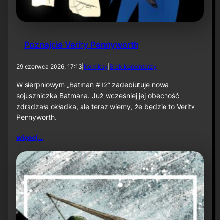
e
ś
n
i
u
Poznajcie Verity Pennyworth
d
29 czerwca 2026, 17:13
|
Komiksy
|
Brak komentarzy
o
P
W sierpniowym „Batman #12” zadebiutuje nowa
o
sojuszniczka Batmana. Już wcześniej jej obecność
z
zdradzała okładka, ale teraz wiemy, że będzie to Verity
n
Pennyworth.
a
j
c
więcej…
i
e
V
e
r
i
t
y
P