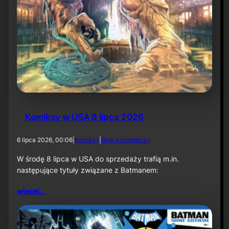
Komiksy w USA 8 lipca 2026
d
6 lipca 2026, 00:06
|
Komiksy
|
Brak komentarzy
o
K
W środę 8 lipca w USA do sprzedaży trafią m.in.
o
następujące tytuły związane z Batmanem:
m
i
więcej…
k
s
y
w