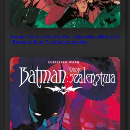
„Batman Detective Comics, Tom 1: Ojcowskie miłosierdzie”
i „Batman Arkham: Clayface” we wrześniu