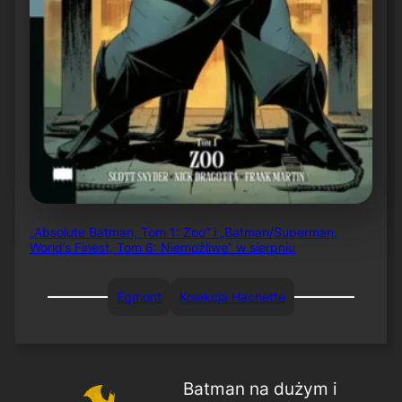
„Absolute Batman, Tom 1: Zoo” i „Batman/Superman.
World’s Finest, Tom 6: Niemożliwe” w sierpniu
Egmont
Kolekcja Hachette
Batman na dużym i