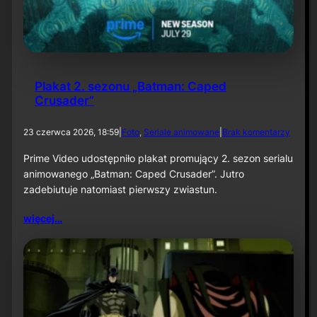
1
:
K
n
i
g
Plakat 2. sezonu „Batman: Caped
h
Crusader”
t
f
a
d
23 czerwca 2026, 18:59
|
Foto
, 
Seriale animowane
|
Brak komentarzy
l
o
l
P
Prime Video udostępniło plakat promujący 2. sezon serialu
”
l
animowanego „Batman: Caped Crusader”. Jutro
a
zadebiutuje natomiast pierwszy zwiastun.
k
a
więcej…
t
2
.
s
e
z
o
n