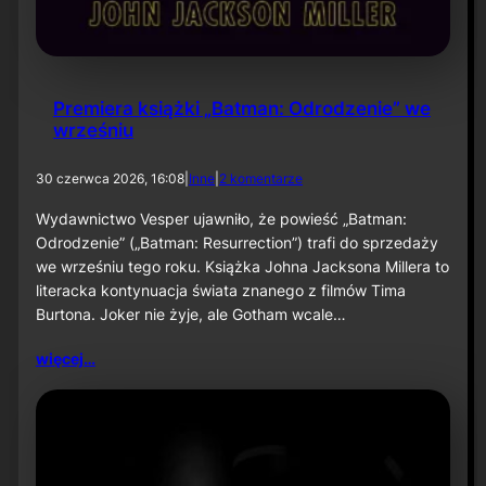
Premiera książki „Batman: Odrodzenie” we
wrześniu
d
30 czerwca 2026, 16:08
|
Inne
|
2 komentarze
o
P
Wydawnictwo Vesper ujawniło, że powieść „Batman:
r
Odrodzenie” („Batman: Resurrection”) trafi do sprzedaży
e
we wrześniu tego roku. Książka Johna Jacksona Millera to
m
literacka kontynuacja świata znanego z filmów Tima
i
Burtona. Joker nie żyje, ale Gotham wcale…
e
r
a
więcej…
k
s
i
ą
ż
k