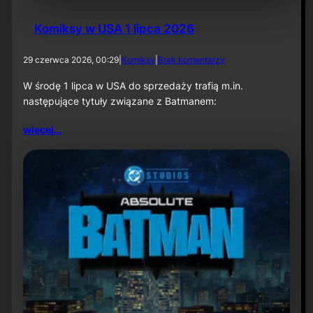
Komiksy w USA 1 lipca 2026
d
29 czerwca 2026, 00:29
|
Komiksy
|
Brak komentarzy
o
K
W środę 1 lipca w USA do sprzedaży trafią m.in.
o
następujące tytuły związane z Batmanem:
m
i
więcej…
k
s
y
w
U
S
A
1
l
i
p
c
a
2
0