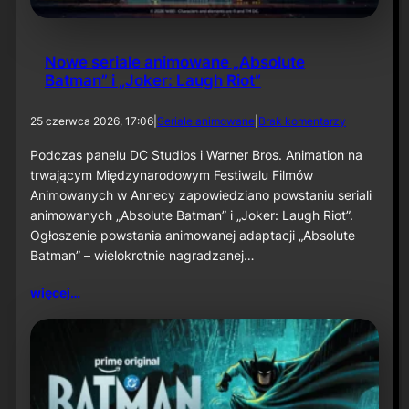
2
6
Nowe seriale animowane „Absolute
Batman” i „Joker: Laugh Riot”
d
25 czerwca 2026, 17:06
|
Seriale animowane
|
Brak komentarzy
o
N
Podczas panelu DC Studios i Warner Bros. Animation na
o
trwającym Międzynarodowym Festiwalu Filmów
w
Animowanych w Annecy zapowiedziano powstaniu seriali
e
animowanych „Absolute Batman” i „Joker: Laugh Riot”.
s
Ogłoszenie powstania animowanej adaptacji „Absolute
e
r
Batman” – wielokrotnie nagradzanej…
i
a
więcej…
l
e
a
n
i
m
o