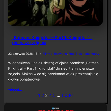
u
„
B
a
t
m
a
n
„Batman: Knightfall – Part 1: Knightfall” –
:
pierwsze zdjęcia
C
a
p
d
23 czerwca 2026, 16:14
|
Filmy animowane
, 
Foto
|
Brak komentarzy
e
o
d
„
W oczekiwaniu na dzisiejszą oficjalną premierę „Batman:
C
B
Knightfall – Part 1: Knightfall” do sieci trafiły pierwsze
r
a
u
zdjęcia. Można więc się przekonać w jak prezentują się
t
s
główni bohaterowie.
m
a
a
d
n
więcej…
e
:
1
2
3
4
5
…
1 036
r
K
”
n
i