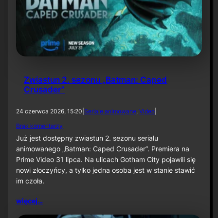
w
a
n
e
„
A
b
s
o
Zwiastun 2. sezonu „Batman: Caped
l
Crusader”
u
t
e
24 czerwca 2026, 15:20
|
Seriale animowane
, 
Video
|
B
d
Brak komentarzy
a
o
t
Już jest dostępny zwiastun 2. sezonu serialu
Z
m
animowanego „Batman: Caped Crusader”. Premiera na
w
a
Prime Video 31 lipca. Na ulicach Gotham City pojawili się
i
n
a
nowi złoczyńcy, a tylko jedna osoba jest w stanie stawić
”
s
i
im czoła.
t
„
u
J
więcej…
n
o
2
k