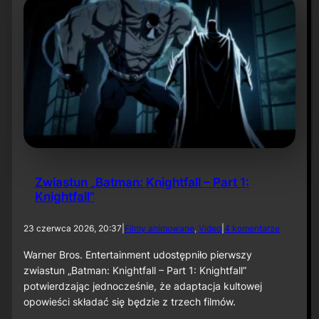
.
e
s
r
e
:
z
L
o
a
n
u
u
g
„
h
B
R
a
i
t
o
m
t
a
”
n
Zwiastun „Batman: Knightfall – Part 1:
:
Knightfall”
C
a
p
d
23 czerwca 2026, 20:37
|
Filmy animowane
, 
Video
|
4 komentarze
e
o
d
Z
Warner Bros. Entertainment udostępniło pierwszy
C
w
zwiastun „Batman: Knightfall – Part 1: Knightfall”
r
i
potwierdzając jednocześnie, że adaptacja kultowej
u
a
s
opowieści składać się będzie z trzech filmów.
s
a
t