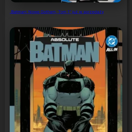
„Batman: Nowe Gotham, Tom 1” już w sprzedaży