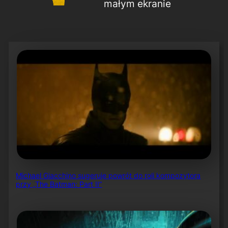
małym ekranie
Michael Giacchino sugeruje powrót do roli kompozytora
przy „The Batman: Part II”