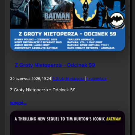
U
S
A
8
l
i
p
c
a
2
0
2
Z Groty Nietoperza – Odcinek 59
6
d
30 czerwca 2026, 19:24
|
Z Groty Nietoperza
|
1 komentarz
o
Z
Z Groty Nietoperza – Odcinek 59
G
r
więcej…
o
t
y
N
i
e