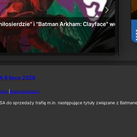
: Umierające miasto” już w sprzedaży
Zwiast
24 czerw
 8 lipca 2026
d
miksy
|
Brak komentarzy
o
K
SA do sprzedaży trafią m.in. następujące tytuły związane z Batman
o
m
i
k
s
y