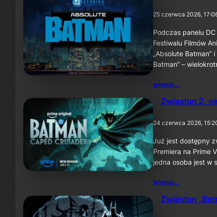
25 czerwca 2026, 17:0
Podczas panelu DC 
Festiwalu Filmów A
„Absolute Batman” i
Batman” – wielokro
więcej…
Zwiastun 2. s
24 czerwca 2026, 15:2
Już jest dostępny z
Premiera na Prime Vi
jedna osoba jest w s
więcej…
Zwiastun „Batm