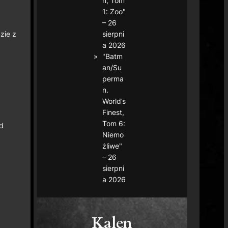
n, Tom
1: Zoo"
– 26
sierpni
zie z
a 2026
"Batm
an/Su
perma
n.
World’s
Finest,
Tom 6:
d
Niemo
żliwe"
– 26
sierpni
a 2026
Kalen