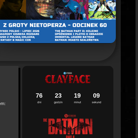
un 2. sezonu "Batman: Caped Crusader"
ca 2026
7
6
2
3
1
9
0
7
dni
godzin
minut
sekund
em: