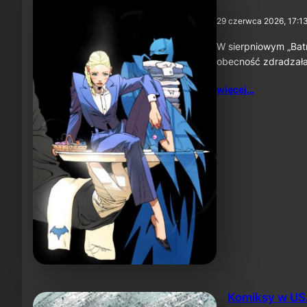
29 czerwca 2026, 17:1
W sierpniowym „Bat
obecność zdradzała 
więcej…
Komiksy w USA