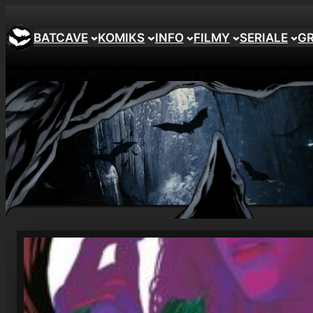
Przejdź
do
BATCAVE
KOMIKS
INFO
FILMY
SERIALE
G
treści