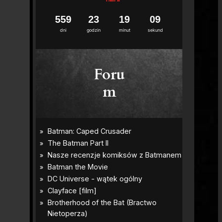
5
5
9
2
3
1
9
0
7
8
dni
godzin
minut
sekund
Foru
m