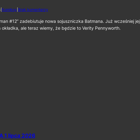
:
d
3
|
Komiksy
|
Brak komentarzy
O
o
d
P
man #12” zadebiutuje nowa sojuszniczka Batmana. Już wcześniej jej
r
o
o
okładka, ale teraz wiemy, że będzie to Verity Pennyworth.
z
d
n
z
a
e
j
n
c
i
i
e
e
”
V
w
e
e
r
w
i
r
t
z
y
e
P
ś
e
n
n
i
n
u
y
w
 1 lipca 2026
o