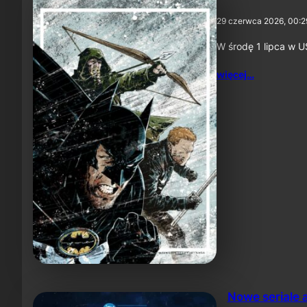
29 czerwca 2026, 00:2
W środę 1 lipca w U
więcej…
Nowe seriale 