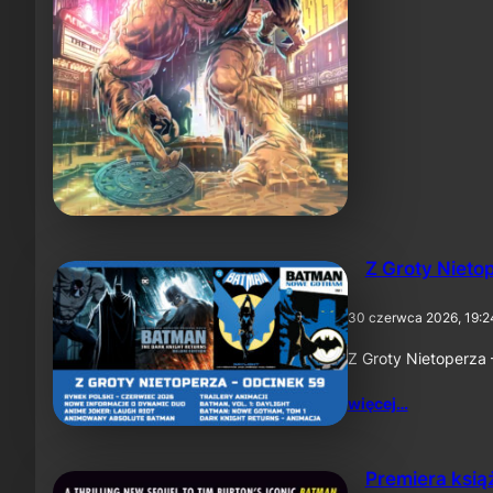
Z Groty Nieto
30 czerwca 2026, 19:2
Z Groty Nietoperza
więcej…
Premiera ksią