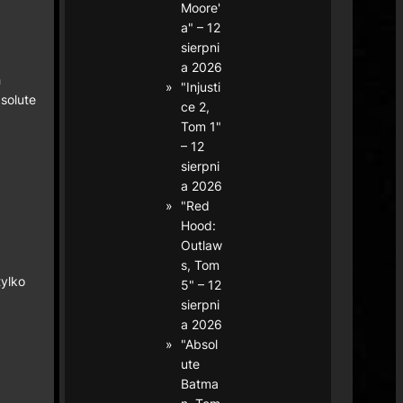
Moore'
a" – 12
sierpni
a 2026
h
"Injusti
solute
ce 2,
Tom 1"
– 12
sierpni
a 2026
"Red
Hood:
Outlaw
s, Tom
tylko
5" – 12
sierpni
a 2026
"Absol
ute
Batma