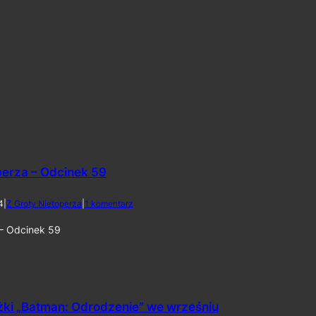
w
U
S
A
8
l
i
p
c
a
2
0
2
perza – Odcinek 59
6
d
4
|
Z Groty Nietoperza
|
1 komentarz
o
Z
 – Odcinek 59
G
r
o
t
y
N
żki „Batman: Odrodzenie” we wrześniu