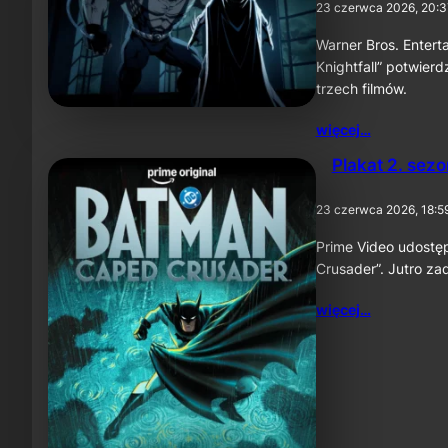
23 czerwca 2026, 20:3
Warner Bros. Enterta
Knightfall” potwier
trzech filmów.
więcej…
Plakat 2. sez
23 czerwca 2026, 18:5
Prime Video udostę
Crusader”. Jutro za
więcej…