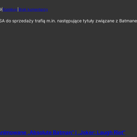
r
d
9
|
Komiksy
|
Brak komentarzy
t
o
h
K
SA do sprzedaży trafią m.in. następujące tytuły związane z Batman
o
m
i
k
s
y
w
U
S
A
1
l
i
p
c
a
2
0
2
6
animowane „Absolute Batman” i „Joker: Laugh Riot”