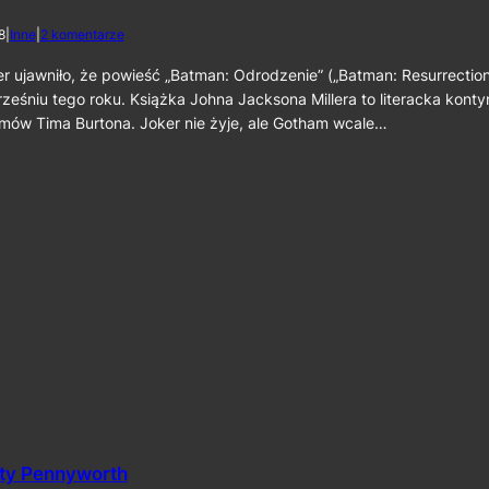
i
e
d
8
|
Inne
|
2 komentarze
t
o
o
P
ujawniło, że powieść „Batman: Odrodzenie” („Batman: Resurrection”
p
r
eśniu tego roku. Książka Johna Jacksona Millera to literacka konty
e
e
r
lmów Tima Burtona. Joker nie żyje, ale Gotham wcale…
m
z
i
a
e
–
r
O
a
d
k
c
s
i
i
n
ą
e
ż
k
k
5
i
9
„
B
a
t
m
a
ity Pennyworth
n