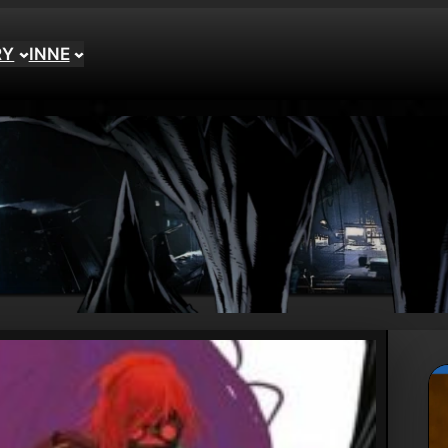
RY
INNE