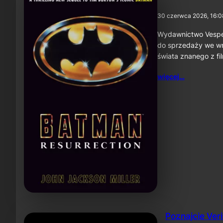
30 czerwca 2026, 16:0
Wydawnictwo Vesper 
do sprzedaży we wrz
świata znanego z fi
więcej…
Poznajcie Ver