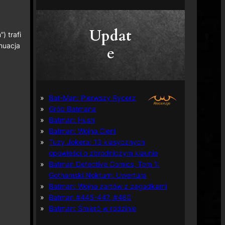
Updat
) trafi
nuacja
e
Bat-Man: Pierwszy Rycerz
Grób Batmana
Batman: Hush
Batman: Wojna Cieni
Tuzy Jokera: 13 klasycznych
opowieści o zbrodniczym klaunie
Batman Detective Comics, Tom 1:
Gothamski Nokturn: Uwertura
Batman: Wojna żartów z zagadkami
Batman #445-447, #480
Batman: Śmierć w rodzinie