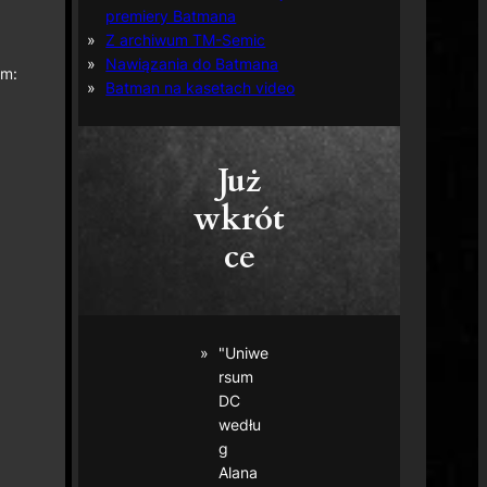
premiery Batmana
Z archiwum TM-Semic
Nawiązania do Batmana
em:
Batman na kasetach video
Już
wkrót
ce
"Uniwe
rsum
DC
wedłu
g
Alana