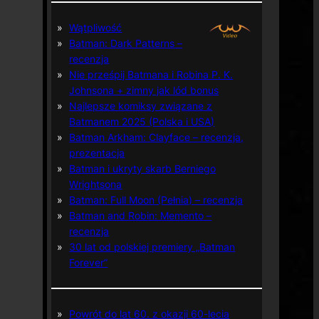
Wątpliwość
Batman: Dark Patterns –
recenzja
Nie prześpij Batmana i Robina P. K.
Johnsona + zimny jak lód bonus
Najlepsze komiksy związane z
Batmanem 2025 (Polska i USA)
Batman Arkham: Clayface – recenzja,
prezentacja
Batman i ukryty skarb Berniego
Wrightsona
Batman: Full Moon (Pełnia) – recenzja
Batman and Robin: Memento –
recenzja
30 lat od polskiej premiery „Batman
Forever”
Powrót do lat 60. z okazji 60-lecia