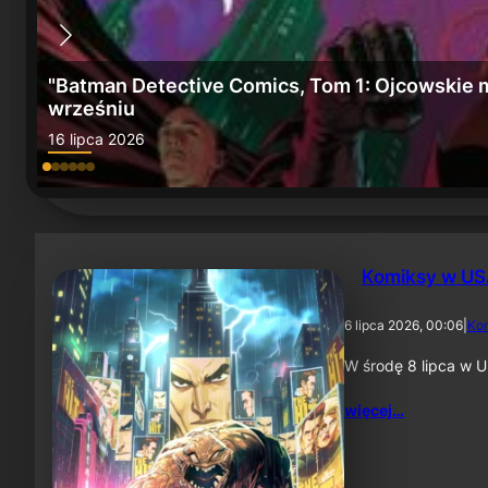
e" we
„Batman: Miasto szaleństwa” i „Batman, Tom 6
15 lipca 2026
Komiksy w USA
6 lipca 2026, 00:06
|
Ko
W środę 8 lipca w U
więcej…