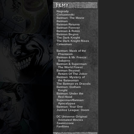
.:
Nagrody
.:
Ciekawostki
.:
Batman: The Movie
.:
Batman
.:
Batman Returns
.:
Batman Forever
.:
Batman & Robin
.:
Batman Begins
.:
The Dark Knight
.:
The Dark Knight Rises
.:
Catwoman
.:
Batman: Mask of the
Phantasm
.:
Batman & Mr. Freeze:
Subzero
.:
Batman & Superman:
The World Finest
.:
Batman Beyond:
Return Of The Joker
.:
Batman: Mystery of
the Batwoman
.:
The Batman vs Dracula
.:
Batman: Gotham
Knight
.:
Batman: Under the
Red Hood
.:
Superman/Batman:
Apocalypse
.:
Batman: Year One
.:
Justice League: Doom
.:
DC Universe Original
Animated Movies
.:
Zawieszone
.:
Fanfilms