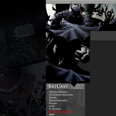
.:
Strona Główna
.:
Archiwum Newsów
.:
Sondy
.:
Wyszukiwarka
.:
Forum
.:
Linki
.:
O Stronie
.:
Dołącz do BatCave
.:
WAP