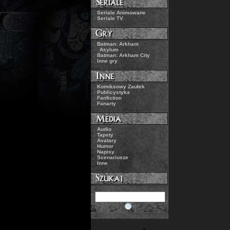
.:
Seriale Animowane
.:
Seriale TV
.:
Batman: Arkham
Asylum
.:
Batman: Arkham City
.:
Inne gry
.:
Komiksowy Zaułek
.:
Publicystyka
.:
Fanfiction
.:
Fanarty
.:
Audio
.:
Tapety
.:
Avatary
.:
Humor
.:
Napisy
.:
Scenariusze
.:
Inne