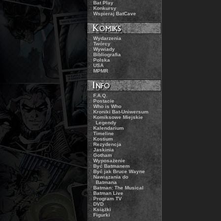
.:
Bat Play
.:
Konkursy
.:
Wspieraj BatCave
.:
Wydarzenia
.:
Twórcy
.:
Wywiady
.:
Bibliografia
.:
Polska
.:
USA
.:
MPMR
.:
F.A.Q.
.:
Postacie
.:
Who is Who
.:
Kroniki Bat-Uniwersum
.:
Komiksowe Miejskie
Legendy
.:
Kalendarium
.:
Timeline
.:
Kostium
.:
Rezydencja
.:
Jaskinia
.:
Gotham
.:
Wyposażenie
.:
Być Batmanem
.:
Być jak Bruce Wayne
.:
Nawiązania do
Batmana
.:
Batman: The Musical
.:
Batman Live
.:
Program TV
.:
DVD
.:
Książki
.:
Figurki