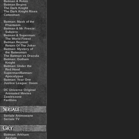
.:
Batman & Robin
.:
Batman Begins
.:
The Dark Knight
.:
The Dark Knight Rises
.:
Catwoman
.:
Batman: Mask of the
Phantasm
.:
Batman & Mr. Freeze:
Subzero
.:
Batman & Superman:
The World Finest
.:
Batman Beyond:
Return Of The Joker
.:
Batman: Mystery of
the Batwoman
.:
The Batman vs Dracula
.:
Batman: Gotham
Knight
.:
Batman: Under the
Red Hood
.:
Superman/Batman:
Apocalypse
.:
Batman: Year One
.:
Justice League: Doom
.:
DC Universe Original
Animated Movies
.:
Zawieszone
.:
Fanfilms
.:
Seriale Animowane
.:
Seriale TV
.:
Batman: Arkham
Asylum