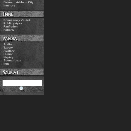
.:
Batman: Arkham City
.:
Inne gry
.:
Komiksowy Zaułek
.:
Publicystyka
.:
Fanfiction
.:
Fanarty
.:
Audio
.:
Tapety
.:
Avatary
.:
Humor
.:
Napisy
.:
Scenariusze
.:
Inne