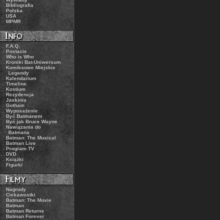
.:
Bibliografia
.:
Polska
.:
USA
.:
MPMR
.:
F.A.Q.
.:
Postacie
.:
Who is Who
.:
Kroniki Bat-Uniwersum
.:
Komiksowe Miejskie
Legendy
.:
Kalendarium
.:
Timeline
.:
Kostium
.:
Rezydencja
.:
Jaskinia
.:
Gotham
.:
Wyposażenie
.:
Być Batmanem
.:
Być jak Bruce Wayne
.:
Nawiązania do
Batmana
.:
Batman: The Musical
.:
Batman Live
.:
Program TV
.:
DVD
.:
Książki
.:
Figurki
.:
Nagrody
.:
Ciekawostki
.:
Batman: The Movie
.:
Batman
.:
Batman Returns
.:
Batman Forever