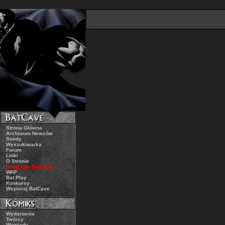
.:
Strona Główna
.:
Archiwum Newsów
.:
Sondy
.:
Wyszukiwarka
.:
Forum
.:
Linki
.:
O Stronie
.:
Dołącz do BatCave
.:
WAP
.:
Bat Play
.:
Konkursy
.:
Wspieraj BatCave
.:
Wydarzenia
.:
Twórcy
.:
Wywiady