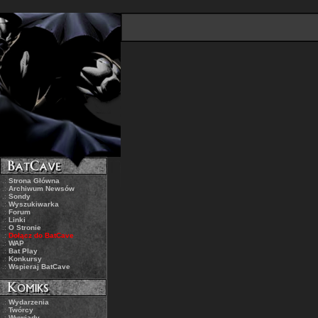
.:
Strona Główna
.:
Archiwum Newsów
.:
Sondy
.:
Wyszukiwarka
.:
Forum
.:
Linki
.:
O Stronie
.:
Dołącz do BatCave
.:
WAP
.:
Bat Play
.:
Konkursy
.:
Wspieraj BatCave
.:
Wydarzenia
.:
Twórcy
.:
Wywiady