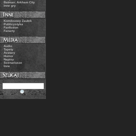
.:
Batman: Arkham City
.:
Inne gry
.:
Komiksowy Zaułek
.:
Publicystyka
.:
Fanfiction
.:
Fanarty
.:
Audio
.:
Tapety
.:
Avatary
.:
Humor
.:
Napisy
.:
Scenariusze
.:
Inne