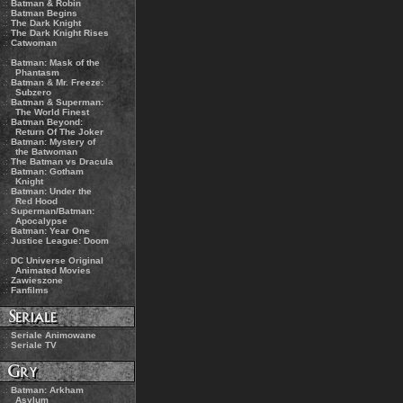
.:
Batman & Robin
.:
Batman Begins
.:
The Dark Knight
.:
The Dark Knight Rises
.:
Catwoman
.:
Batman: Mask of the
Phantasm
.:
Batman & Mr. Freeze:
Subzero
.:
Batman & Superman:
The World Finest
.:
Batman Beyond:
Return Of The Joker
.:
Batman: Mystery of
the Batwoman
.:
The Batman vs Dracula
.:
Batman: Gotham
Knight
.:
Batman: Under the
Red Hood
.:
Superman/Batman:
Apocalypse
.:
Batman: Year One
.:
Justice League: Doom
.:
DC Universe Original
Animated Movies
.:
Zawieszone
.:
Fanfilms
.:
Seriale Animowane
.:
Seriale TV
.:
Batman: Arkham
Asylum