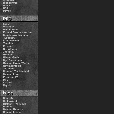
.:
Bibliografia
.:
Polska
.:
USA
.:
MPMR
.:
F.A.Q.
.:
Postacie
.:
Who is Who
.:
Kroniki Bat-Uniwersum
.:
Komiksowe Miejskie
Legendy
.:
Kalendarium
.:
Timeline
.:
Kostium
.:
Rezydencja
.:
Jaskinia
.:
Gotham
.:
Wyposażenie
.:
Być Batmanem
.:
Być jak Bruce Wayne
.:
Nawiązania do
Batmana
.:
Batman: The Musical
.:
Batman Live
.:
Program TV
.:
DVD
.:
Książki
.:
Figurki
.:
Nagrody
.:
Ciekawostki
.:
Batman: The Movie
.:
Batman
.:
Batman Returns
.:
Batman Forever