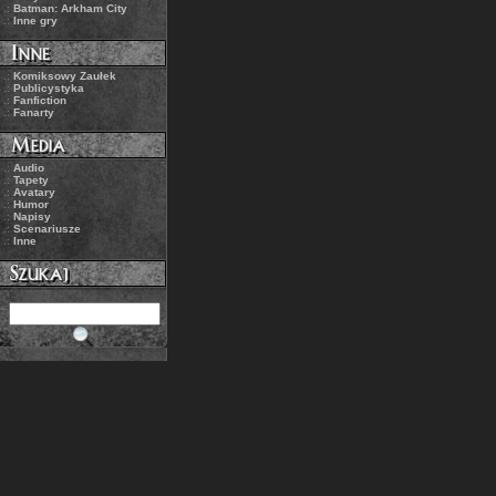
.:
Batman: Arkham City
.:
Inne gry
.:
Komiksowy Zaułek
.:
Publicystyka
.:
Fanfiction
.:
Fanarty
.:
Audio
.:
Tapety
.:
Avatary
.:
Humor
.:
Napisy
.:
Scenariusze
.:
Inne