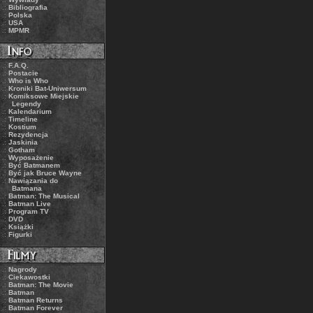
.:
Bibliografia
.:
Polska
.:
USA
.:
MPMR
.:
F.A.Q.
.:
Postacie
.:
Who is Who
.:
Kroniki Bat-Uniwersum
.:
Komiksowe Miejskie
Legendy
.:
Kalendarium
.:
Timeline
.:
Kostium
.:
Rezydencja
.:
Jaskinia
.:
Gotham
.:
Wyposażenie
.:
Być Batmanem
.:
Być jak Bruce Wayne
.:
Nawiązania do
Batmana
.:
Batman: The Musical
.:
Batman Live
.:
Program TV
.:
DVD
.:
Książki
.:
Figurki
.:
Nagrody
.:
Ciekawostki
.:
Batman: The Movie
.:
Batman
.:
Batman Returns
.:
Batman Forever