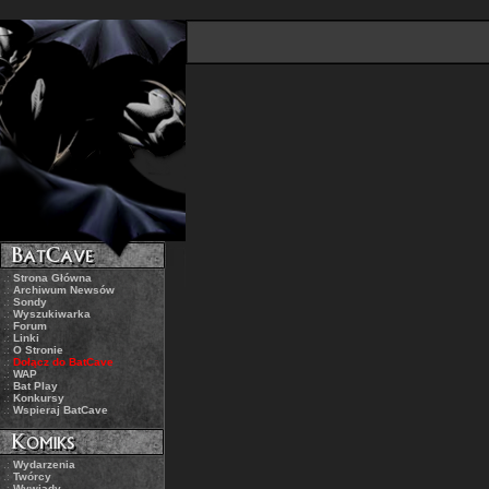
.:
Strona Główna
.:
Archiwum Newsów
.:
Sondy
.:
Wyszukiwarka
.:
Forum
.:
Linki
.:
O Stronie
.:
Dołącz do BatCave
.:
WAP
.:
Bat Play
.:
Konkursy
.:
Wspieraj BatCave
.:
Wydarzenia
.:
Twórcy
.:
Wywiady