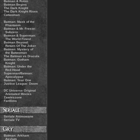
.:
Batman & Robin
.:
Batman Begins
.:
The Dark Knight
.:
The Dark Knight Rises
.:
Catwoman
.:
Batman: Mask of the
Phantasm
.:
Batman & Mr. Freeze:
Subzero
.:
Batman & Superman:
The World Finest
.:
Batman Beyond:
Return Of The Joker
.:
Batman: Mystery of
the Batwoman
.:
The Batman vs Dracula
.:
Batman: Gotham
Knight
.:
Batman: Under the
Red Hood
.:
Superman/Batman:
Apocalypse
.:
Batman: Year One
.:
Justice League: Doom
.:
DC Universe Original
Animated Movies
.:
Zawieszone
.:
Fanfilms
.:
Seriale Animowane
.:
Seriale TV
.:
Batman: Arkham
Asylum