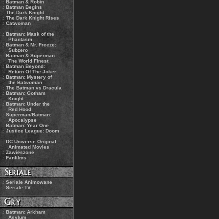
.:
Batman & Robin
.:
Batman Begins
.:
The Dark Knight
.:
The Dark Knight Rises
.:
Catwoman
.:
Batman: Mask of the
Phantasm
.:
Batman & Mr. Freeze:
Subzero
.:
Batman & Superman:
The World Finest
.:
Batman Beyond:
Return Of The Joker
.:
Batman: Mystery of
the Batwoman
.:
The Batman vs Dracula
.:
Batman: Gotham
Knight
.:
Batman: Under the
Red Hood
.:
Superman/Batman:
Apocalypse
.:
Batman: Year One
.:
Justice League: Doom
.:
DC Universe Original
Animated Movies
.:
Zawieszone
.:
Fanfilms
.:
Seriale Animowane
.:
Seriale TV
.:
Batman: Arkham
Asylum