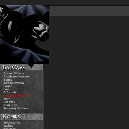
.:
Strona Główna
.:
Archiwum Newsów
.:
Sondy
.:
Wyszukiwarka
.:
Forum
.:
Linki
.:
O Stronie
.:
Dołącz do BatCave
.:
WAP
.:
Bat Play
.:
Konkursy
.:
Wspieraj BatCave
.:
Wydarzenia
.:
Twórcy
.:
Wywiady