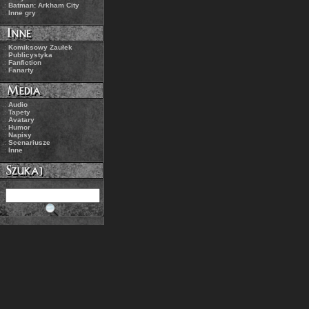
.:
Batman: Arkham City
.:
Inne gry
.:
Komiksowy Zaułek
.:
Publicystyka
.:
Fanfiction
.:
Fanarty
.:
Audio
.:
Tapety
.:
Avatary
.:
Humor
.:
Napisy
.:
Scenariusze
.:
Inne