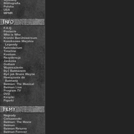
.:
Bibliografia
.:
Polska
.:
USA
.:
MPMR
.:
F.A.Q.
.:
Postacie
.:
Who is Who
.:
Kroniki Bat-Uniwersum
.:
Komiksowe Miejskie
Legendy
.:
Kalendarium
.:
Timeline
.:
Kostium
.:
Rezydencja
.:
Jaskinia
.:
Gotham
.:
Wyposażenie
.:
Być Batmanem
.:
Być jak Bruce Wayne
.:
Nawiązania do
Batmana
.:
Batman: The Musical
.:
Batman Live
.:
Program TV
.:
DVD
.:
Książki
.:
Figurki
.:
Nagrody
.:
Ciekawostki
.:
Batman: The Movie
.:
Batman
.:
Batman Returns
.:
Batman Forever