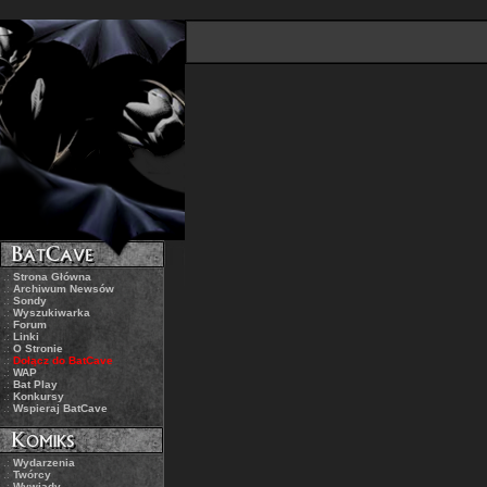
.:
Strona Główna
.:
Archiwum Newsów
.:
Sondy
.:
Wyszukiwarka
.:
Forum
.:
Linki
.:
O Stronie
.:
Dołącz do BatCave
.:
WAP
.:
Bat Play
.:
Konkursy
.:
Wspieraj BatCave
.:
Wydarzenia
.:
Twórcy
.:
Wywiady