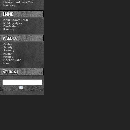
.:
Batman: Arkham City
.:
Inne gry
.:
Komiksowy Zaułek
.:
Publicystyka
.:
Fanfiction
.:
Fanarty
.:
Audio
.:
Tapety
.:
Avatary
.:
Humor
.:
Napisy
.:
Scenariusze
.:
Inne