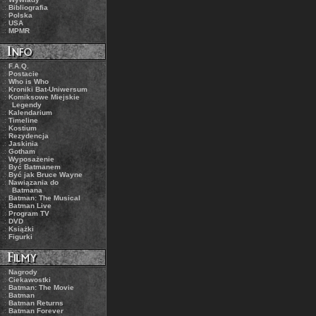
.:
Bibliografia
.:
Polska
.:
USA
.:
MPMR
.:
F.A.Q.
.:
Postacie
.:
Who is Who
.:
Kroniki Bat-Uniwersum
.:
Komiksowe Miejskie
Legendy
.:
Kalendarium
.:
Timeline
.:
Kostium
.:
Rezydencja
.:
Jaskinia
.:
Gotham
.:
Wyposażenie
.:
Być Batmanem
.:
Być jak Bruce Wayne
.:
Nawiązania do
Batmana
.:
Batman: The Musical
.:
Batman Live
.:
Program TV
.:
DVD
.:
Książki
.:
Figurki
.:
Nagrody
.:
Ciekawostki
.:
Batman: The Movie
.:
Batman
.:
Batman Returns
.:
Batman Forever