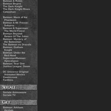
.:
Batman & Robin
.:
Batman Begins
.:
The Dark Knight
.:
The Dark Knight Rises
.:
Catwoman
.:
Batman: Mask of the
Phantasm
.:
Batman & Mr. Freeze:
Subzero
.:
Batman & Superman:
The World Finest
.:
Batman Beyond:
Return Of The Joker
.:
Batman: Mystery of
the Batwoman
.:
The Batman vs Dracula
.:
Batman: Gotham
Knight
.:
Batman: Under the
Red Hood
.:
Superman/Batman:
Apocalypse
.:
Batman: Year One
.:
Justice League: Doom
.:
DC Universe Original
Animated Movies
.:
Zawieszone
.:
Fanfilms
.:
Seriale Animowane
.:
Seriale TV
.:
Batman: Arkham
Asylum