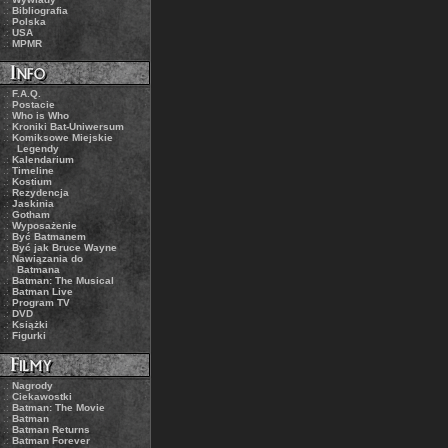
.:
Bibliografia
.:
Polska
.:
USA
.:
MPMR
.:
F.A.Q.
.:
Postacie
.:
Who is Who
.:
Kroniki Bat-Uniwersum
.:
Komiksowe Miejskie
Legendy
.:
Kalendarium
.:
Timeline
.:
Kostium
.:
Rezydencja
.:
Jaskinia
.:
Gotham
.:
Wyposażenie
.:
Być Batmanem
.:
Być jak Bruce Wayne
.:
Nawiązania do
Batmana
.:
Batman: The Musical
.:
Batman Live
.:
Program TV
.:
DVD
.:
Książki
.:
Figurki
.:
Nagrody
.:
Ciekawostki
.:
Batman: The Movie
.:
Batman
.:
Batman Returns
.:
Batman Forever