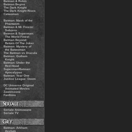
.:
Batman & Robin
.:
Batman Begins
.:
The Dark Knight
.:
The Dark Knight Rises
.:
Catwoman
.:
Batman: Mask of the
Phantasm
.:
Batman & Mr. Freeze:
Subzero
.:
Batman & Superman:
The World Finest
.:
Batman Beyond:
Return Of The Joker
.:
Batman: Mystery of
the Batwoman
.:
The Batman vs Dracula
.:
Batman: Gotham
Knight
.:
Batman: Under the
Red Hood
.:
Superman/Batman:
Apocalypse
.:
Batman: Year One
.:
Justice League: Doom
.:
DC Universe Original
Animated Movies
.:
Zawieszone
.:
Fanfilms
.:
Seriale Animowane
.:
Seriale TV
.:
Batman: Arkham
Asylum