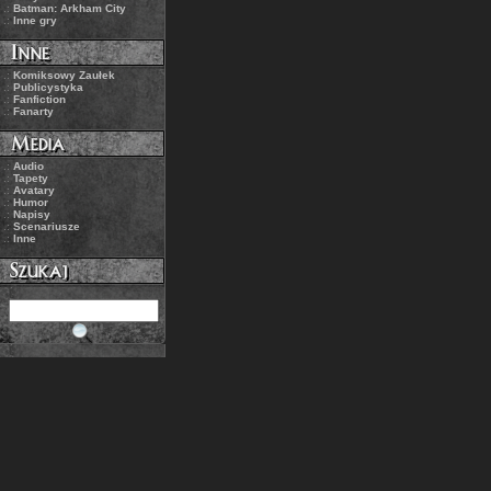
.:
Batman: Arkham City
.:
Inne gry
.:
Komiksowy Zaułek
.:
Publicystyka
.:
Fanfiction
.:
Fanarty
.:
Audio
.:
Tapety
.:
Avatary
.:
Humor
.:
Napisy
.:
Scenariusze
.:
Inne