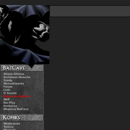
.:
Strona Główna
.:
Archiwum Newsów
.:
Sondy
.:
Wyszukiwarka
.:
Forum
.:
Linki
.:
O Stronie
.:
Dołącz do BatCave
.:
WAP
.:
Bat Play
.:
Konkursy
.:
Wspieraj BatCave
.:
Wydarzenia
.:
Twórcy
.:
Wywiady