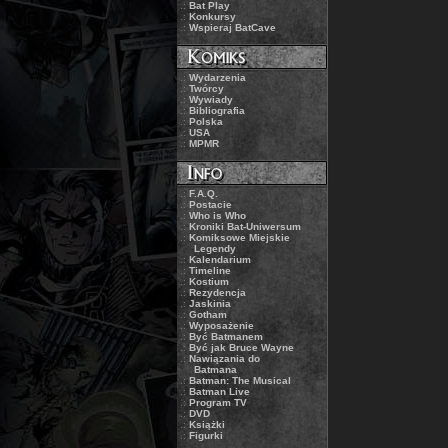
.:
Bat Play
.:
Konkursy
.:
Wspieraj BatCave
.:
Wydarzenia
.:
Twórcy
.:
Wywiady
.:
Bibliografia
.:
Polska
.:
USA
.:
MPMR
.:
F.A.Q.
.:
Postacie
.:
Who is Who
.:
Kroniki Bat-Uniwersum
.:
Komiksowe Miejskie
Legendy
.:
Kalendarium
.:
Timeline
.:
Kostium
.:
Rezydencja
.:
Jaskinia
.:
Gotham
.:
Wyposażenie
.:
Być Batmanem
.:
Być jak Bruce Wayne
.:
Nawiązania do
Batmana
.:
Batman: The Musical
.:
Batman Live
.:
Program TV
.:
DVD
.:
Książki
.:
Figurki