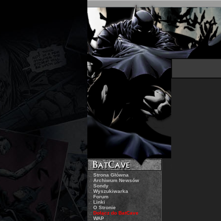
.:
Strona Główna
.:
Archiwum Newsów
.:
Sondy
.:
Wyszukiwarka
.:
Forum
.:
Linki
.:
O Stronie
.:
Dołącz do BatCave
.:
WAP