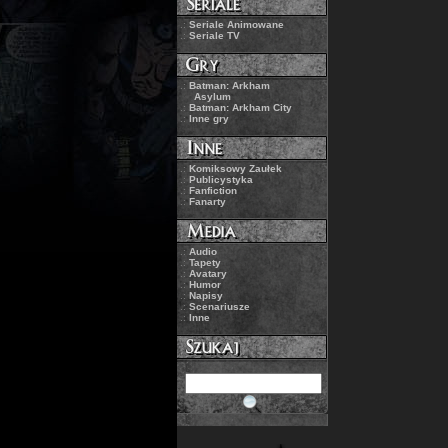
.:
Seriale Animowane
.:
Seriale TV
.:
Batman: Arkham
Asylum
.:
Batman: Arkham City
.:
Inne gry
.:
Komiksowy Zaułek
.:
Publicystyka
.:
Fanfiction
.:
Fanarty
.:
Audio
.:
Tapety
.:
Avatary
.:
Humor
.:
Napisy
.:
Scenariusze
.:
Inne