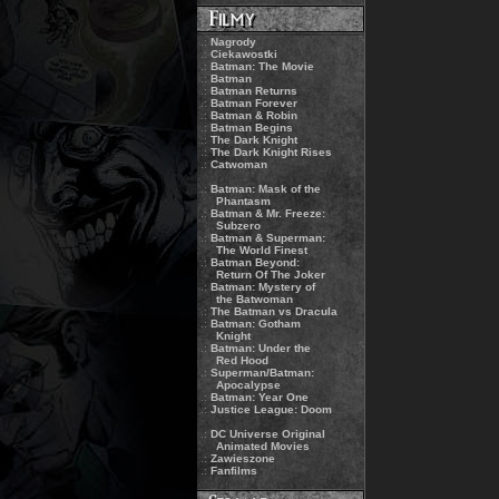
.:
Nagrody
.:
Ciekawostki
.:
Batman: The Movie
.:
Batman
.:
Batman Returns
.:
Batman Forever
.:
Batman & Robin
.:
Batman Begins
.:
The Dark Knight
.:
The Dark Knight Rises
.:
Catwoman
.:
Batman: Mask of the
Phantasm
.:
Batman & Mr. Freeze:
Subzero
.:
Batman & Superman:
The World Finest
.:
Batman Beyond:
Return Of The Joker
.:
Batman: Mystery of
the Batwoman
.:
The Batman vs Dracula
.:
Batman: Gotham
Knight
.:
Batman: Under the
Red Hood
.:
Superman/Batman:
Apocalypse
.:
Batman: Year One
.:
Justice League: Doom
.:
DC Universe Original
Animated Movies
.:
Zawieszone
.:
Fanfilms