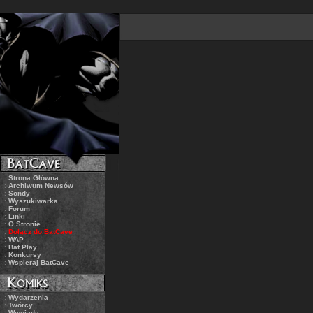
.:
Strona Główna
.:
Archiwum Newsów
.:
Sondy
.:
Wyszukiwarka
.:
Forum
.:
Linki
.:
O Stronie
.:
Dołącz do BatCave
.:
WAP
.:
Bat Play
.:
Konkursy
.:
Wspieraj BatCave
.:
Wydarzenia
.:
Twórcy
.:
Wywiady