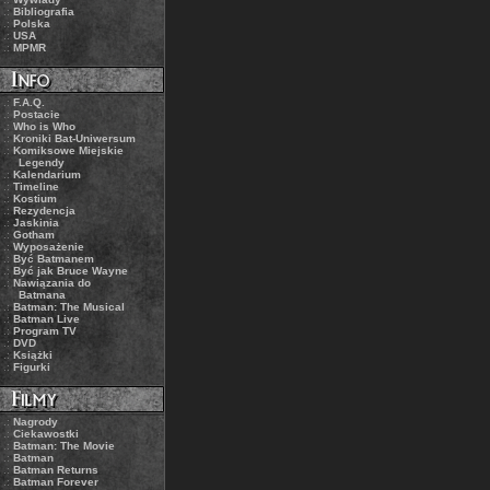
.:
Bibliografia
.:
Polska
.:
USA
.:
MPMR
.:
F.A.Q.
.:
Postacie
.:
Who is Who
.:
Kroniki Bat-Uniwersum
.:
Komiksowe Miejskie
Legendy
.:
Kalendarium
.:
Timeline
.:
Kostium
.:
Rezydencja
.:
Jaskinia
.:
Gotham
.:
Wyposażenie
.:
Być Batmanem
.:
Być jak Bruce Wayne
.:
Nawiązania do
Batmana
.:
Batman: The Musical
.:
Batman Live
.:
Program TV
.:
DVD
.:
Książki
.:
Figurki
.:
Nagrody
.:
Ciekawostki
.:
Batman: The Movie
.:
Batman
.:
Batman Returns
.:
Batman Forever