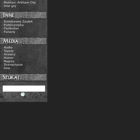
.:
Batman: Arkham City
.:
Inne gry
.:
Komiksowy Zaułek
.:
Publicystyka
.:
Fanfiction
.:
Fanarty
.:
Audio
.:
Tapety
.:
Avatary
.:
Humor
.:
Napisy
.:
Scenariusze
.:
Inne