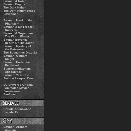
.:
Batman & Robin
.:
Batman Begins
.:
The Dark Knight
.:
The Dark Knight Rises
.:
Catwoman
.:
Batman: Mask of the
Phantasm
.:
Batman & Mr. Freeze:
Subzero
.:
Batman & Superman:
The World Finest
.:
Batman Beyond:
Return Of The Joker
.:
Batman: Mystery of
the Batwoman
.:
The Batman vs Dracula
.:
Batman: Gotham
Knight
.:
Batman: Under the
Red Hood
.:
Superman/Batman:
Apocalypse
.:
Batman: Year One
.:
Justice League: Doom
.:
DC Universe Original
Animated Movies
.:
Zawieszone
.:
Fanfilms
.:
Seriale Animowane
.:
Seriale TV
.:
Batman: Arkham
Asylum