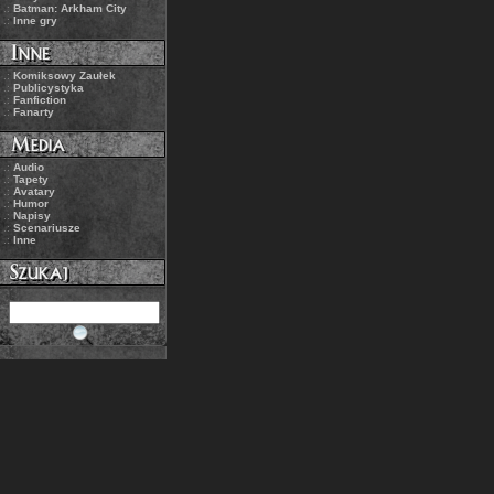
.:
Batman: Arkham City
.:
Inne gry
.:
Komiksowy Zaułek
.:
Publicystyka
.:
Fanfiction
.:
Fanarty
.:
Audio
.:
Tapety
.:
Avatary
.:
Humor
.:
Napisy
.:
Scenariusze
.:
Inne