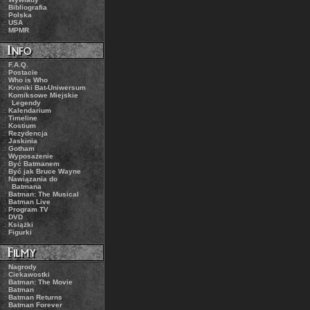
.:
Bibliografia
.:
Polska
.:
USA
.:
MPMR
.:
F.A.Q.
.:
Postacie
.:
Who is Who
.:
Kroniki Bat-Uniwersum
.:
Komiksowe Miejskie
Legendy
.:
Kalendarium
.:
Timeline
.:
Kostium
.:
Rezydencja
.:
Jaskinia
.:
Gotham
.:
Wyposażenie
.:
Być Batmanem
.:
Być jak Bruce Wayne
.:
Nawiązania do
Batmana
.:
Batman: The Musical
.:
Batman Live
.:
Program TV
.:
DVD
.:
Książki
.:
Figurki
.:
Nagrody
.:
Ciekawostki
.:
Batman: The Movie
.:
Batman
.:
Batman Returns
.:
Batman Forever