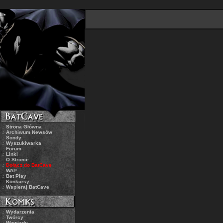
.:
Strona Główna
.:
Archiwum Newsów
.:
Sondy
.:
Wyszukiwarka
.:
Forum
.:
Linki
.:
O Stronie
.:
Dołącz do BatCave
.:
WAP
.:
Bat Play
.:
Konkursy
.:
Wspieraj BatCave
.:
Wydarzenia
.:
Twórcy
.:
Wywiady