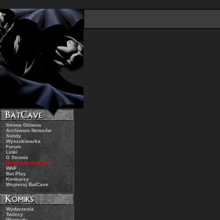
.:
Strona Główna
.:
Archiwum Newsów
.:
Sondy
.:
Wyszukiwarka
.:
Forum
.:
Linki
.:
O Stronie
.:
Dołącz do BatCave
.:
WAP
.:
Bat Play
.:
Konkursy
.:
Wspieraj BatCave
.:
Wydarzenia
.:
Twórcy
.:
Wywiady