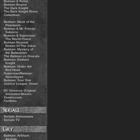
.:
Batman & Robin
.:
Batman Begins
.:
The Dark Knight
.:
The Dark Knight Rises
.:
Catwoman
.:
Batman: Mask of the
Phantasm
.:
Batman & Mr. Freeze:
Subzero
.:
Batman & Superman:
The World Finest
.:
Batman Beyond:
Return Of The Joker
.:
Batman: Mystery of
the Batwoman
.:
The Batman vs Dracula
.:
Batman: Gotham
Knight
.:
Batman: Under the
Red Hood
.:
Superman/Batman:
Apocalypse
.:
Batman: Year One
.:
Justice League: Doom
.:
DC Universe Original
Animated Movies
.:
Zawieszone
.:
Fanfilms
.:
Seriale Animowane
.:
Seriale TV
.:
Batman: Arkham
Asylum