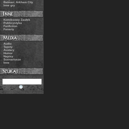
.:
Batman: Arkham City
.:
Inne gry
.:
Komiksowy Zaułek
.:
Publicystyka
.:
Fanfiction
.:
Fanarty
.:
Audio
.:
Tapety
.:
Avatary
.:
Humor
.:
Napisy
.:
Scenariusze
.:
Inne