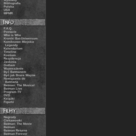
.:
Bibliografia
.:
Polska
.:
USA
.:
MPMR
.:
F.A.Q.
.:
Postacie
.:
Who is Who
.:
Kroniki Bat-Uniwersum
.:
Komiksowe Miejskie
Legendy
.:
Kalendarium
.:
Timeline
.:
Kostium
.:
Rezydencja
.:
Jaskinia
.:
Gotham
.:
Wyposażenie
.:
Być Batmanem
.:
Być jak Bruce Wayne
.:
Nawiązania do
Batmana
.:
Batman: The Musical
.:
Batman Live
.:
Program TV
.:
DVD
.:
Książki
.:
Figurki
.:
Nagrody
.:
Ciekawostki
.:
Batman: The Movie
.:
Batman
.:
Batman Returns
.:
Batman Forever