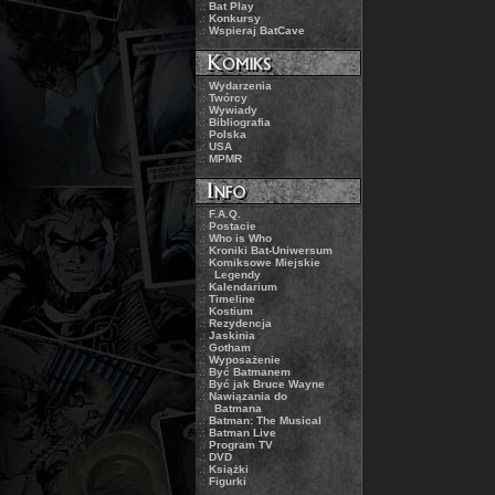
.:
Bat Play
.:
Konkursy
.:
Wspieraj BatCave
.:
Wydarzenia
.:
Twórcy
.:
Wywiady
.:
Bibliografia
.:
Polska
.:
USA
.:
MPMR
.:
F.A.Q.
.:
Postacie
.:
Who is Who
.:
Kroniki Bat-Uniwersum
.:
Komiksowe Miejskie
Legendy
.:
Kalendarium
.:
Timeline
.:
Kostium
.:
Rezydencja
.:
Jaskinia
.:
Gotham
.:
Wyposażenie
.:
Być Batmanem
.:
Być jak Bruce Wayne
.:
Nawiązania do
Batmana
.:
Batman: The Musical
.:
Batman Live
.:
Program TV
.:
DVD
.:
Książki
.:
Figurki