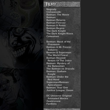
.:
Nagrody
.:
Ciekawostki
.:
Batman: The Movie
.:
Batman
.:
Batman Returns
.:
Batman Forever
.:
Batman & Robin
.:
Batman Begins
.:
The Dark Knight
.:
The Dark Knight Rises
.:
Catwoman
.:
Batman: Mask of the
Phantasm
.:
Batman & Mr. Freeze:
Subzero
.:
Batman & Superman:
The World Finest
.:
Batman Beyond:
Return Of The Joker
.:
Batman: Mystery of
the Batwoman
.:
The Batman vs Dracula
.:
Batman: Gotham
Knight
.:
Batman: Under the
Red Hood
.:
Superman/Batman:
Apocalypse
.:
Batman: Year One
.:
Justice League: Doom
.:
DC Universe Original
Animated Movies
.:
Zawieszone
.:
Fanfilms