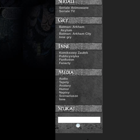
.:
Seriale Animowane
.:
Seriale TV
.:
Batman: Arkham
Asylum
.:
Batman: Arkham City
.:
Inne gry
.:
Komiksowy Zaułek
.:
Publicystyka
.:
Fanfiction
.:
Fanarty
.:
Audio
.:
Tapety
.:
Avatary
.:
Humor
.:
Napisy
.:
Scenariusze
.:
Inne