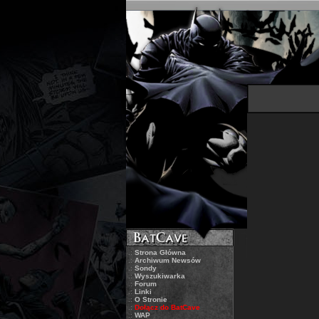
.:
Strona Główna
.:
Archiwum Newsów
.:
Sondy
.:
Wyszukiwarka
.:
Forum
.:
Linki
.:
O Stronie
.:
Dołącz do BatCave
.:
WAP