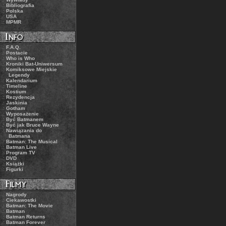
.:
Bibliografia
.:
Polska
.:
USA
.:
MPMR
.:
F.A.Q.
.:
Postacie
.:
Who is Who
.:
Kroniki Bat-Uniwersum
.:
Komiksowe Miejskie
Legendy
.:
Kalendarium
.:
Timeline
.:
Kostium
.:
Rezydencja
.:
Jaskinia
.:
Gotham
.:
Wyposażenie
.:
Być Batmanem
.:
Być jak Bruce Wayne
.:
Nawiązania do
Batmana
.:
Batman: The Musical
.:
Batman Live
.:
Program TV
.:
DVD
.:
Książki
.:
Figurki
.:
Nagrody
.:
Ciekawostki
.:
Batman: The Movie
.:
Batman
.:
Batman Returns
.:
Batman Forever