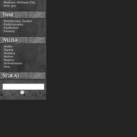
.:
Batman: Arkham City
.:
Inne gry
.:
Komiksowy Zaułek
.:
Publicystyka
.:
Fanfiction
.:
Fanarty
.:
Audio
.:
Tapety
.:
Avatary
.:
Humor
.:
Napisy
.:
Scenariusze
.:
Inne