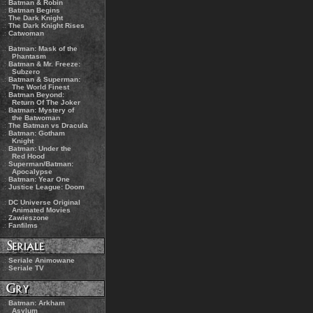
.:
Batman & Robin
.:
Batman Begins
.:
The Dark Knight
.:
The Dark Knight Rises
.:
Catwoman
.:
Batman: Mask of the
Phantasm
.:
Batman & Mr. Freeze:
Subzero
.:
Batman & Superman:
The World Finest
.:
Batman Beyond:
Return Of The Joker
.:
Batman: Mystery of
the Batwoman
.:
The Batman vs Dracula
.:
Batman: Gotham
Knight
.:
Batman: Under the
Red Hood
.:
Superman/Batman:
Apocalypse
.:
Batman: Year One
.:
Justice League: Doom
.:
DC Universe Original
Animated Movies
.:
Zawieszone
.:
Fanfilms
.:
Seriale Animowane
.:
Seriale TV
.:
Batman: Arkham
Asylum