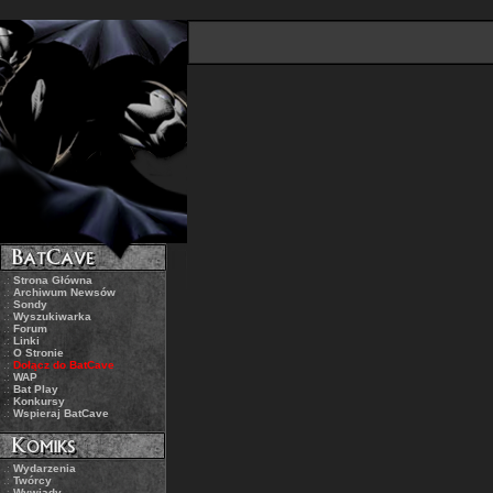
.:
Strona Główna
.:
Archiwum Newsów
.:
Sondy
.:
Wyszukiwarka
.:
Forum
.:
Linki
.:
O Stronie
.:
Dołącz do BatCave
.:
WAP
.:
Bat Play
.:
Konkursy
.:
Wspieraj BatCave
.:
Wydarzenia
.:
Twórcy
.:
Wywiady