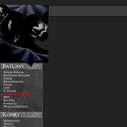
.:
Strona Główna
.:
Archiwum Newsów
.:
Sondy
.:
Wyszukiwarka
.:
Forum
.:
Linki
.:
O Stronie
.:
Dołącz do BatCave
.:
WAP
.:
Bat Play
.:
Konkursy
.:
Wspieraj BatCave
.:
Wydarzenia
.:
Twórcy
.:
Wywiady