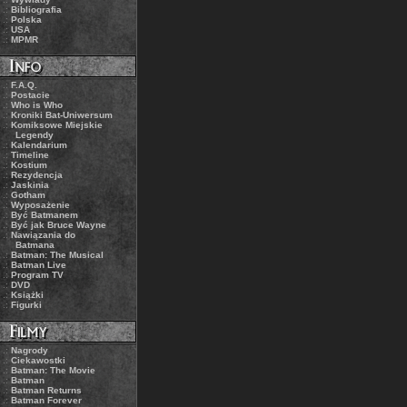
.:
Bibliografia
.:
Polska
.:
USA
.:
MPMR
.:
F.A.Q.
.:
Postacie
.:
Who is Who
.:
Kroniki Bat-Uniwersum
.:
Komiksowe Miejskie
Legendy
.:
Kalendarium
.:
Timeline
.:
Kostium
.:
Rezydencja
.:
Jaskinia
.:
Gotham
.:
Wyposażenie
.:
Być Batmanem
.:
Być jak Bruce Wayne
.:
Nawiązania do
Batmana
.:
Batman: The Musical
.:
Batman Live
.:
Program TV
.:
DVD
.:
Książki
.:
Figurki
.:
Nagrody
.:
Ciekawostki
.:
Batman: The Movie
.:
Batman
.:
Batman Returns
.:
Batman Forever