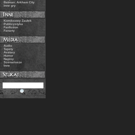
.:
Batman: Arkham City
.:
Inne gry
.:
Komiksowy Zaułek
.:
Publicystyka
.:
Fanfiction
.:
Fanarty
.:
Audio
.:
Tapety
.:
Avatary
.:
Humor
.:
Napisy
.:
Scenariusze
.:
Inne