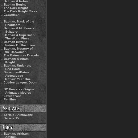
.:
Batman & Robin
.:
Batman Begins
.:
The Dark Knight
.:
The Dark Knight Rises
.:
Catwoman
.:
Batman: Mask of the
Phantasm
.:
Batman & Mr. Freeze:
Subzero
.:
Batman & Superman:
The World Finest
.:
Batman Beyond:
Return Of The Joker
.:
Batman: Mystery of
the Batwoman
.:
The Batman vs Dracula
.:
Batman: Gotham
Knight
.:
Batman: Under the
Red Hood
.:
Superman/Batman:
Apocalypse
.:
Batman: Year One
.:
Justice League: Doom
.:
DC Universe Original
Animated Movies
.:
Zawieszone
.:
Fanfilms
.:
Seriale Animowane
.:
Seriale TV
.:
Batman: Arkham
Asylum