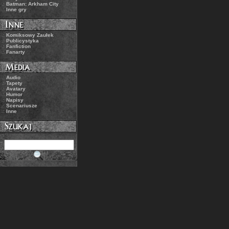
.:
Batman: Arkham City
.:
Inne gry
.:
Komiksowy Zaułek
.:
Publicystyka
.:
Fanfiction
.:
Fanarty
.:
Audio
.:
Tapety
.:
Avatary
.:
Humor
.:
Napisy
.:
Scenariusze
.:
Inne