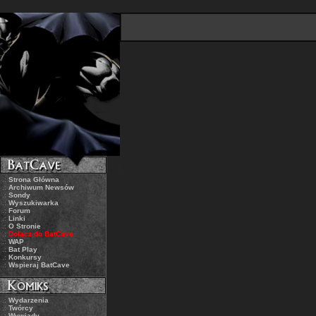
.:
Strona Główna
.:
Archiwum Newsów
.:
Sondy
.:
Wyszukiwarka
.:
Forum
.:
Linki
.:
O Stronie
.:
Dołącz do BatCave
.:
WAP
.:
Bat Play
.:
Konkursy
.:
Wspieraj BatCave
.:
Wydarzenia
.:
Twórcy
.:
Wywiady