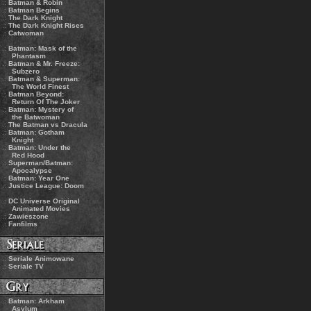
.:
Batman & Robin
.:
Batman Begins
.:
The Dark Knight
.:
The Dark Knight Rises
.:
Catwoman
.:
Batman: Mask of the
Phantasm
.:
Batman & Mr. Freeze:
Subzero
.:
Batman & Superman:
The World Finest
.:
Batman Beyond:
Return Of The Joker
.:
Batman: Mystery of
the Batwoman
.:
The Batman vs Dracula
.:
Batman: Gotham
Knight
.:
Batman: Under the
Red Hood
.:
Superman/Batman:
Apocalypse
.:
Batman: Year One
.:
Justice League: Doom
.:
DC Universe Original
Animated Movies
.:
Zawieszone
.:
Fanfilms
.:
Seriale Animowane
.:
Seriale TV
.:
Batman: Arkham
Asylum