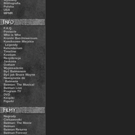
.:
Bibliografia
.:
Polska
.:
USA
.:
MPMR
.:
F.A.Q.
.:
Postacie
.:
Who is Who
.:
Kroniki Bat-Uniwersum
.:
Komiksowe Miejskie
Legendy
.:
Kalendarium
.:
Timeline
.:
Kostium
.:
Rezydencja
.:
Jaskinia
.:
Gotham
.:
Wyposażenie
.:
Być Batmanem
.:
Być jak Bruce Wayne
.:
Nawiązania do
Batmana
.:
Batman: The Musical
.:
Batman Live
.:
Program TV
.:
DVD
.:
Książki
.:
Figurki
.:
Nagrody
.:
Ciekawostki
.:
Batman: The Movie
.:
Batman
.:
Batman Returns
.:
Batman Forever