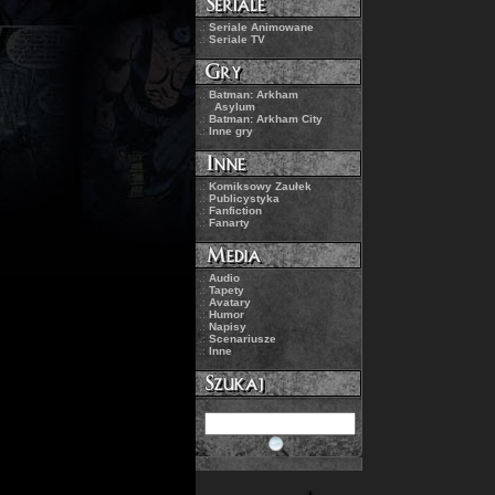
.:
Seriale Animowane
.:
Seriale TV
.:
Batman: Arkham
Asylum
.:
Batman: Arkham City
.:
Inne gry
.:
Komiksowy Zaułek
.:
Publicystyka
.:
Fanfiction
.:
Fanarty
.:
Audio
.:
Tapety
.:
Avatary
.:
Humor
.:
Napisy
.:
Scenariusze
.:
Inne