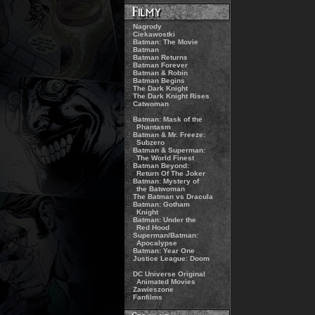
.:
Nagrody
.:
Ciekawostki
.:
Batman: The Movie
.:
Batman
.:
Batman Returns
.:
Batman Forever
.:
Batman & Robin
.:
Batman Begins
.:
The Dark Knight
.:
The Dark Knight Rises
.:
Catwoman
.:
Batman: Mask of the
Phantasm
.:
Batman & Mr. Freeze:
Subzero
.:
Batman & Superman:
The World Finest
.:
Batman Beyond:
Return Of The Joker
.:
Batman: Mystery of
the Batwoman
.:
The Batman vs Dracula
.:
Batman: Gotham
Knight
.:
Batman: Under the
Red Hood
.:
Superman/Batman:
Apocalypse
.:
Batman: Year One
.:
Justice League: Doom
.:
DC Universe Original
Animated Movies
.:
Zawieszone
.:
Fanfilms