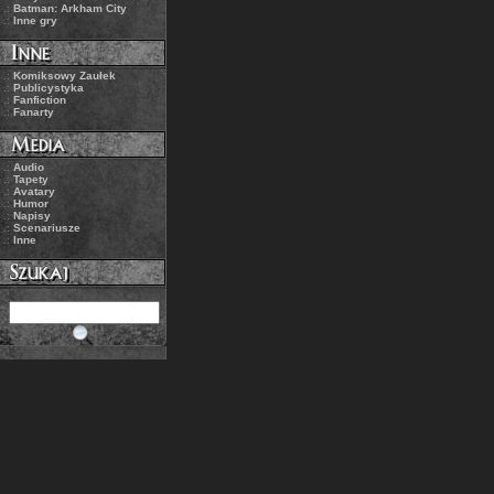
.:
Batman: Arkham City
.:
Inne gry
.:
Komiksowy Zaułek
.:
Publicystyka
.:
Fanfiction
.:
Fanarty
.:
Audio
.:
Tapety
.:
Avatary
.:
Humor
.:
Napisy
.:
Scenariusze
.:
Inne