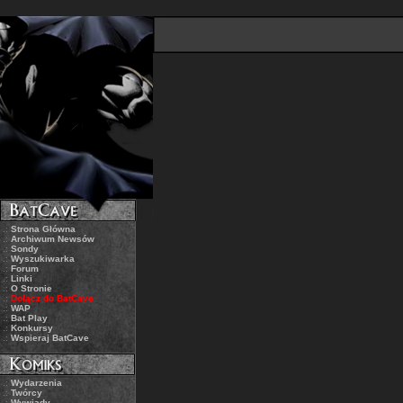
.:
Strona Główna
.:
Archiwum Newsów
.:
Sondy
.:
Wyszukiwarka
.:
Forum
.:
Linki
.:
O Stronie
.:
Dołącz do BatCave
.:
WAP
.:
Bat Play
.:
Konkursy
.:
Wspieraj BatCave
.:
Wydarzenia
.:
Twórcy
.:
Wywiady