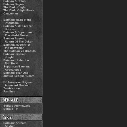
.:
Batman & Robin
.:
Batman Begins
.:
The Dark Knight
.:
The Dark Knight Rises
.:
Catwoman
.:
Batman: Mask of the
Phantasm
.:
Batman & Mr. Freeze:
Subzero
.:
Batman & Superman:
The World Finest
.:
Batman Beyond:
Return Of The Joker
.:
Batman: Mystery of
the Batwoman
.:
The Batman vs Dracula
.:
Batman: Gotham
Knight
.:
Batman: Under the
Red Hood
.:
Superman/Batman:
Apocalypse
.:
Batman: Year One
.:
Justice League: Doom
.:
DC Universe Original
Animated Movies
.:
Zawieszone
.:
Fanfilms
.:
Seriale Animowane
.:
Seriale TV
.:
Batman: Arkham
Asylum