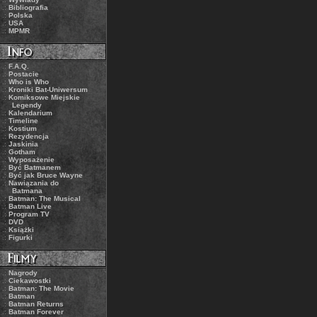
.:
Bibliografia
.:
Polska
.:
USA
.:
MPMR
.:
F.A.Q.
.:
Postacie
.:
Who is Who
.:
Kroniki Bat-Uniwersum
.:
Komiksowe Miejskie
Legendy
.:
Kalendarium
.:
Timeline
.:
Kostium
.:
Rezydencja
.:
Jaskinia
.:
Gotham
.:
Wyposażenie
.:
Być Batmanem
.:
Być jak Bruce Wayne
.:
Nawiązania do
Batmana
.:
Batman: The Musical
.:
Batman Live
.:
Program TV
.:
DVD
.:
Książki
.:
Figurki
.:
Nagrody
.:
Ciekawostki
.:
Batman: The Movie
.:
Batman
.:
Batman Returns
.:
Batman Forever