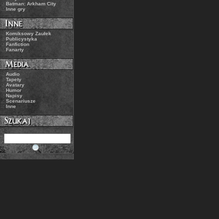
.:
Batman: Arkham City
.:
Inne gry
.:
Komiksowy Zaułek
.:
Publicystyka
.:
Fanfiction
.:
Fanarty
.:
Audio
.:
Tapety
.:
Avatary
.:
Humor
.:
Napisy
.:
Scenariusze
.:
Inne