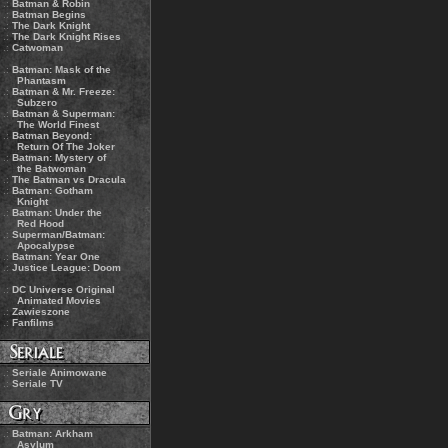
.:
Batman & Robin
.:
Batman Begins
.:
The Dark Knight
.:
The Dark Knight Rises
.:
Catwoman
.:
Batman: Mask of the
Phantasm
.:
Batman & Mr. Freeze:
Subzero
.:
Batman & Superman:
The World Finest
.:
Batman Beyond:
Return Of The Joker
.:
Batman: Mystery of
the Batwoman
.:
The Batman vs Dracula
.:
Batman: Gotham
Knight
.:
Batman: Under the
Red Hood
.:
Superman/Batman:
Apocalypse
.:
Batman: Year One
.:
Justice League: Doom
.:
DC Universe Original
Animated Movies
.:
Zawieszone
.:
Fanfilms
.:
Seriale Animowane
.:
Seriale TV
.:
Batman: Arkham
Asylum