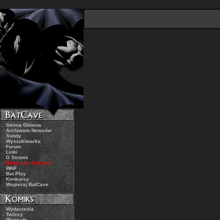
.:
Strona Główna
.:
Archiwum Newsów
.:
Sondy
.:
Wyszukiwarka
.:
Forum
.:
Linki
.:
O Stronie
.:
Dołącz do BatCave
.:
WAP
.:
Bat Play
.:
Konkursy
.:
Wspieraj BatCave
.:
Wydarzenia
.:
Twórcy
.:
Wywiady