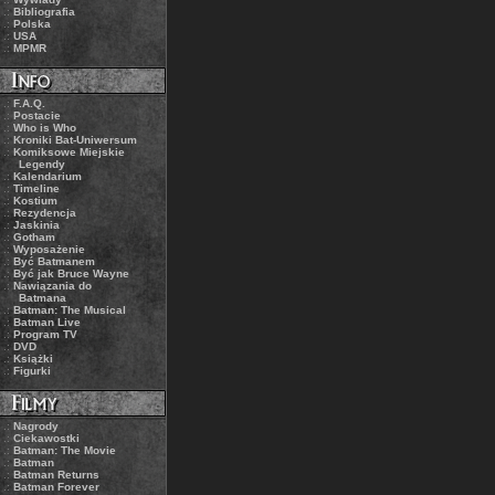
.:
Bibliografia
.:
Polska
.:
USA
.:
MPMR
.:
F.A.Q.
.:
Postacie
.:
Who is Who
.:
Kroniki Bat-Uniwersum
.:
Komiksowe Miejskie
Legendy
.:
Kalendarium
.:
Timeline
.:
Kostium
.:
Rezydencja
.:
Jaskinia
.:
Gotham
.:
Wyposażenie
.:
Być Batmanem
.:
Być jak Bruce Wayne
.:
Nawiązania do
Batmana
.:
Batman: The Musical
.:
Batman Live
.:
Program TV
.:
DVD
.:
Książki
.:
Figurki
.:
Nagrody
.:
Ciekawostki
.:
Batman: The Movie
.:
Batman
.:
Batman Returns
.:
Batman Forever