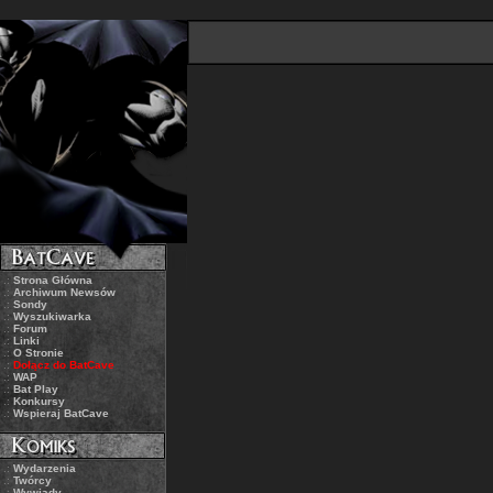
.:
Strona Główna
.:
Archiwum Newsów
.:
Sondy
.:
Wyszukiwarka
.:
Forum
.:
Linki
.:
O Stronie
.:
Dołącz do BatCave
.:
WAP
.:
Bat Play
.:
Konkursy
.:
Wspieraj BatCave
.:
Wydarzenia
.:
Twórcy
.:
Wywiady