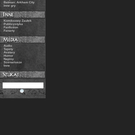
.:
Batman: Arkham City
.:
Inne gry
.:
Komiksowy Zaułek
.:
Publicystyka
.:
Fanfiction
.:
Fanarty
.:
Audio
.:
Tapety
.:
Avatary
.:
Humor
.:
Napisy
.:
Scenariusze
.:
Inne