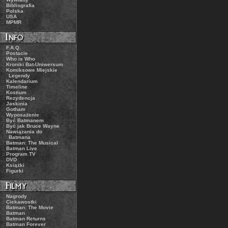
.:
Bibliografia
.:
Polska
.:
USA
.:
MPMR
.:
F.A.Q.
.:
Postacie
.:
Who is Who
.:
Kroniki Bat-Uniwersum
.:
Komiksowe Miejskie
Legendy
.:
Kalendarium
.:
Timeline
.:
Kostium
.:
Rezydencja
.:
Jaskinia
.:
Gotham
.:
Wyposażenie
.:
Być Batmanem
.:
Być jak Bruce Wayne
.:
Nawiązania do
Batmana
.:
Batman: The Musical
.:
Batman Live
.:
Program TV
.:
DVD
.:
Książki
.:
Figurki
.:
Nagrody
.:
Ciekawostki
.:
Batman: The Movie
.:
Batman
.:
Batman Returns
.:
Batman Forever