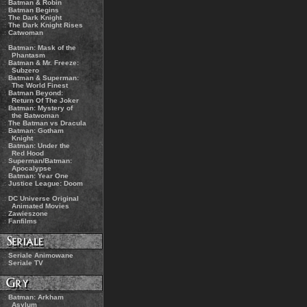
.:
Batman & Robin
.:
Batman Begins
.:
The Dark Knight
.:
The Dark Knight Rises
.:
Catwoman
.:
Batman: Mask of the
Phantasm
.:
Batman & Mr. Freeze:
Subzero
.:
Batman & Superman:
The World Finest
.:
Batman Beyond:
Return Of The Joker
.:
Batman: Mystery of
the Batwoman
.:
The Batman vs Dracula
.:
Batman: Gotham
Knight
.:
Batman: Under the
Red Hood
.:
Superman/Batman:
Apocalypse
.:
Batman: Year One
.:
Justice League: Doom
.:
DC Universe Original
Animated Movies
.:
Zawieszone
.:
Fanfilms
.:
Seriale Animowane
.:
Seriale TV
.:
Batman: Arkham
Asylum