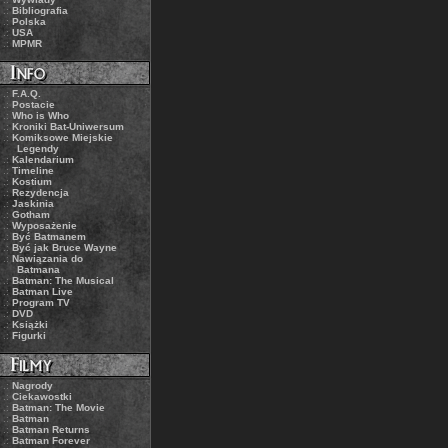
.:
Bibliografia
.:
Polska
.:
USA
.:
MPMR
.:
F.A.Q.
.:
Postacie
.:
Who is Who
.:
Kroniki Bat-Uniwersum
.:
Komiksowe Miejskie
Legendy
.:
Kalendarium
.:
Timeline
.:
Kostium
.:
Rezydencja
.:
Jaskinia
.:
Gotham
.:
Wyposażenie
.:
Być Batmanem
.:
Być jak Bruce Wayne
.:
Nawiązania do
Batmana
.:
Batman: The Musical
.:
Batman Live
.:
Program TV
.:
DVD
.:
Książki
.:
Figurki
.:
Nagrody
.:
Ciekawostki
.:
Batman: The Movie
.:
Batman
.:
Batman Returns
.:
Batman Forever