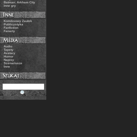
.:
Batman: Arkham City
.:
Inne gry
.:
Komiksowy Zaułek
.:
Publicystyka
.:
Fanfiction
.:
Fanarty
.:
Audio
.:
Tapety
.:
Avatary
.:
Humor
.:
Napisy
.:
Scenariusze
.:
Inne