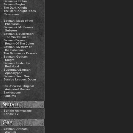
.:
Batman & Robin
.:
Batman Begins
.:
The Dark Knight
.:
The Dark Knight Rises
.:
Catwoman
.:
Batman: Mask of the
Phantasm
.:
Batman & Mr. Freeze:
Subzero
.:
Batman & Superman:
The World Finest
.:
Batman Beyond:
Return Of The Joker
.:
Batman: Mystery of
the Batwoman
.:
The Batman vs Dracula
.:
Batman: Gotham
Knight
.:
Batman: Under the
Red Hood
.:
Superman/Batman:
Apocalypse
.:
Batman: Year One
.:
Justice League: Doom
.:
DC Universe Original
Animated Movies
.:
Zawieszone
.:
Fanfilms
.:
Seriale Animowane
.:
Seriale TV
.:
Batman: Arkham
Asylum