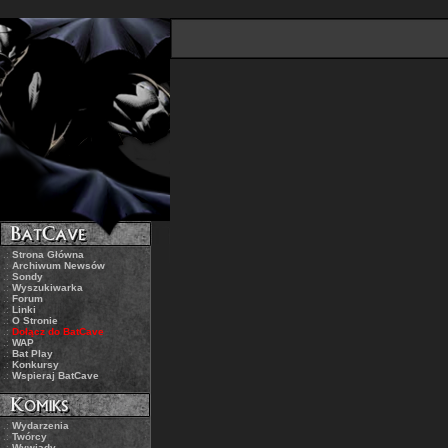
.:
Strona Główna
.:
Archiwum Newsów
.:
Sondy
.:
Wyszukiwarka
.:
Forum
.:
Linki
.:
O Stronie
.:
Dołącz do BatCave
.:
WAP
.:
Bat Play
.:
Konkursy
.:
Wspieraj BatCave
.:
Wydarzenia
.:
Twórcy
.:
Wywiady