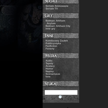
.:
Seriale Animowane
.:
Seriale TV
.:
Batman: Arkham
Asylum
.:
Batman: Arkham City
.:
Inne gry
.:
Komiksowy Zaułek
.:
Publicystyka
.:
Fanfiction
.:
Fanarty
.:
Audio
.:
Tapety
.:
Avatary
.:
Humor
.:
Napisy
.:
Scenariusze
.:
Inne