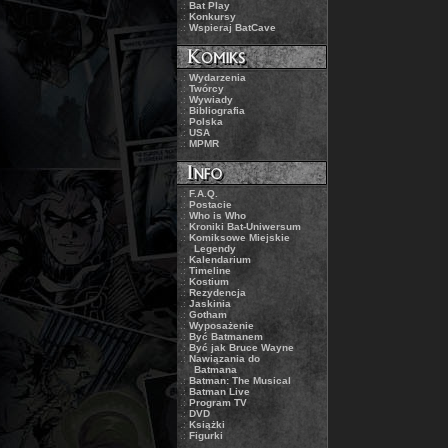
.:
Bat Play
.:
Konkursy
.:
Wspieraj BatCave
.:
Wydarzenia
.:
Twórcy
.:
Wywiady
.:
Bibliografia
.:
Polska
.:
USA
.:
MPMR
.:
F.A.Q.
.:
Postacie
.:
Who is Who
.:
Kroniki Bat-Uniwersum
.:
Komiksowe Miejskie
Legendy
.:
Kalendarium
.:
Timeline
.:
Kostium
.:
Rezydencja
.:
Jaskinia
.:
Gotham
.:
Wyposażenie
.:
Być Batmanem
.:
Być jak Bruce Wayne
.:
Nawiązania do
Batmana
.:
Batman: The Musical
.:
Batman Live
.:
Program TV
.:
DVD
.:
Książki
.:
Figurki