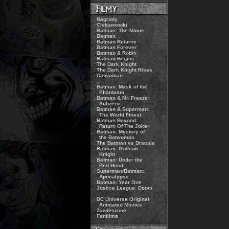
.:
Nagrody
.:
Ciekawostki
.:
Batman: The Movie
.:
Batman
.:
Batman Returns
.:
Batman Forever
.:
Batman & Robin
.:
Batman Begins
.:
The Dark Knight
.:
The Dark Knight Rises
.:
Catwoman
.:
Batman: Mask of the
Phantasm
.:
Batman & Mr. Freeze:
Subzero
.:
Batman & Superman:
The World Finest
.:
Batman Beyond:
Return Of The Joker
.:
Batman: Mystery of
the Batwoman
.:
The Batman vs Dracula
.:
Batman: Gotham
Knight
.:
Batman: Under the
Red Hood
.:
Superman/Batman:
Apocalypse
.:
Batman: Year One
.:
Justice League: Doom
.:
DC Universe Original
Animated Movies
.:
Zawieszone
.:
Fanfilms