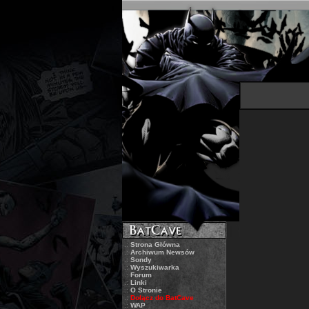
.:
Strona Główna
.:
Archiwum Newsów
.:
Sondy
.:
Wyszukiwarka
.:
Forum
.:
Linki
.:
O Stronie
.:
Dołącz do BatCave
.:
WAP