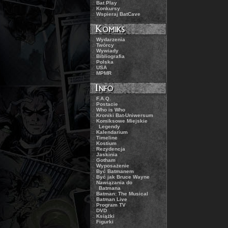
.:
Bat Play
.:
Konkursy
.:
Wspieraj BatCave
.:
Wydarzenia
.:
Twórcy
.:
Wywiady
.:
Bibliografia
.:
Polska
.:
USA
.:
MPMR
.:
F.A.Q.
.:
Postacie
.:
Who is Who
.:
Kroniki Bat-Uniwersum
.:
Komiksowe Miejskie
Legendy
.:
Kalendarium
.:
Timeline
.:
Kostium
.:
Rezydencja
.:
Jaskinia
.:
Gotham
.:
Wyposażenie
.:
Być Batmanem
.:
Być jak Bruce Wayne
.:
Nawiązania do
Batmana
.:
Batman: The Musical
.:
Batman Live
.:
Program TV
.:
DVD
.:
Książki
.:
Figurki