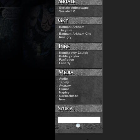
.:
Seriale Animowane
.:
Seriale TV
.:
Batman: Arkham
Asylum
.:
Batman: Arkham City
.:
Inne gry
.:
Komiksowy Zaułek
.:
Publicystyka
.:
Fanfiction
.:
Fanarty
.:
Audio
.:
Tapety
.:
Avatary
.:
Humor
.:
Napisy
.:
Scenariusze
.:
Inne