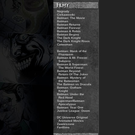
.:
Nagrody
.:
Ciekawostki
.:
Batman: The Movie
.:
Batman
.:
Batman Returns
.:
Batman Forever
.:
Batman & Robin
.:
Batman Begins
.:
The Dark Knight
.:
The Dark Knight Rises
.:
Catwoman
.:
Batman: Mask of the
Phantasm
.:
Batman & Mr. Freeze:
Subzero
.:
Batman & Superman:
The World Finest
.:
Batman Beyond:
Return Of The Joker
.:
Batman: Mystery of
the Batwoman
.:
The Batman vs Dracula
.:
Batman: Gotham
Knight
.:
Batman: Under the
Red Hood
.:
Superman/Batman:
Apocalypse
.:
Batman: Year One
.:
Justice League: Doom
.:
DC Universe Original
Animated Movies
.:
Zawieszone
.:
Fanfilms