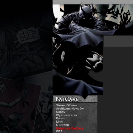
.:
Strona Główna
.:
Archiwum Newsów
.:
Sondy
.:
Wyszukiwarka
.:
Forum
.:
Linki
.:
O Stronie
.:
Dołącz do BatCave
.:
WAP