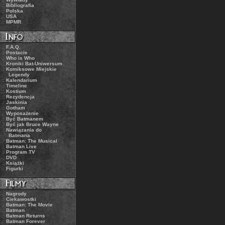
.:
Bibliografia
.:
Polska
.:
USA
.:
MPMR
.:
F.A.Q.
.:
Postacie
.:
Who is Who
.:
Kroniki Bat-Uniwersum
.:
Komiksowe Miejskie
Legendy
.:
Kalendarium
.:
Timeline
.:
Kostium
.:
Rezydencja
.:
Jaskinia
.:
Gotham
.:
Wyposażenie
.:
Być Batmanem
.:
Być jak Bruce Wayne
.:
Nawiązania do
Batmana
.:
Batman: The Musical
.:
Batman Live
.:
Program TV
.:
DVD
.:
Książki
.:
Figurki
.:
Nagrody
.:
Ciekawostki
.:
Batman: The Movie
.:
Batman
.:
Batman Returns
.:
Batman Forever