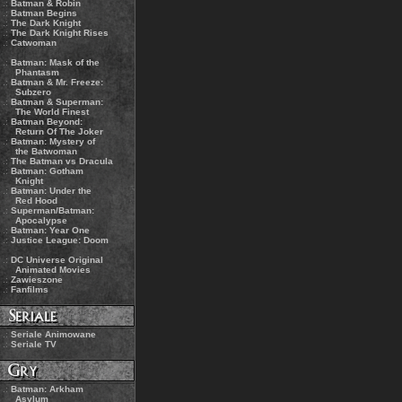
.:
Batman & Robin
.:
Batman Begins
.:
The Dark Knight
.:
The Dark Knight Rises
.:
Catwoman
.:
Batman: Mask of the
Phantasm
.:
Batman & Mr. Freeze:
Subzero
.:
Batman & Superman:
The World Finest
.:
Batman Beyond:
Return Of The Joker
.:
Batman: Mystery of
the Batwoman
.:
The Batman vs Dracula
.:
Batman: Gotham
Knight
.:
Batman: Under the
Red Hood
.:
Superman/Batman:
Apocalypse
.:
Batman: Year One
.:
Justice League: Doom
.:
DC Universe Original
Animated Movies
.:
Zawieszone
.:
Fanfilms
.:
Seriale Animowane
.:
Seriale TV
.:
Batman: Arkham
Asylum