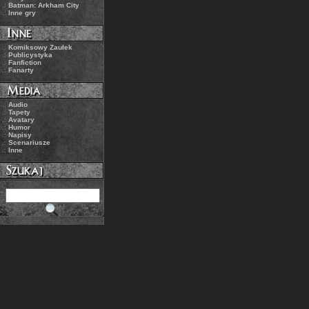
.:
Batman: Arkham City
.:
Inne gry
.:
Komiksowy Zaułek
.:
Publicystyka
.:
Fanfiction
.:
Fanarty
.:
Audio
.:
Tapety
.:
Avatary
.:
Humor
.:
Napisy
.:
Scenariusze
.:
Inne