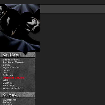
.:
Strona Główna
.:
Archiwum Newsów
.:
Sondy
.:
Wyszukiwarka
.:
Forum
.:
Linki
.:
O Stronie
.:
Dołącz do BatCave
.:
WAP
.:
Bat Play
.:
Konkursy
.:
Wspieraj BatCave
.:
Wydarzenia
.:
Twórcy
.:
Wywiady