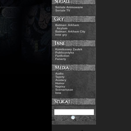
.:
Seriale Animowane
.:
Seriale TV
.:
Batman: Arkham
Asylum
.:
Batman: Arkham City
.:
Inne gry
.:
Komiksowy Zaułek
.:
Publicystyka
.:
Fanfiction
.:
Fanarty
.:
Audio
.:
Tapety
.:
Avatary
.:
Humor
.:
Napisy
.:
Scenariusze
.:
Inne