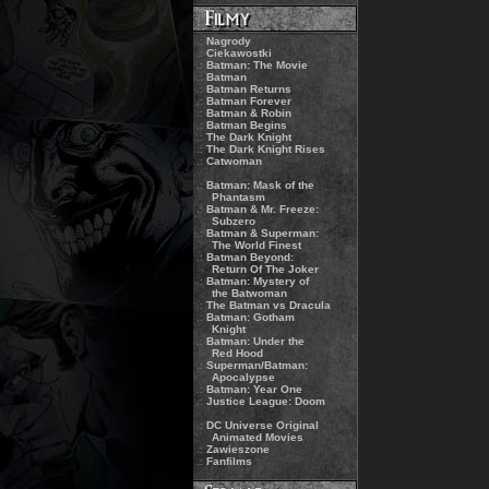
.:
Nagrody
.:
Ciekawostki
.:
Batman: The Movie
.:
Batman
.:
Batman Returns
.:
Batman Forever
.:
Batman & Robin
.:
Batman Begins
.:
The Dark Knight
.:
The Dark Knight Rises
.:
Catwoman
.:
Batman: Mask of the
Phantasm
.:
Batman & Mr. Freeze:
Subzero
.:
Batman & Superman:
The World Finest
.:
Batman Beyond:
Return Of The Joker
.:
Batman: Mystery of
the Batwoman
.:
The Batman vs Dracula
.:
Batman: Gotham
Knight
.:
Batman: Under the
Red Hood
.:
Superman/Batman:
Apocalypse
.:
Batman: Year One
.:
Justice League: Doom
.:
DC Universe Original
Animated Movies
.:
Zawieszone
.:
Fanfilms