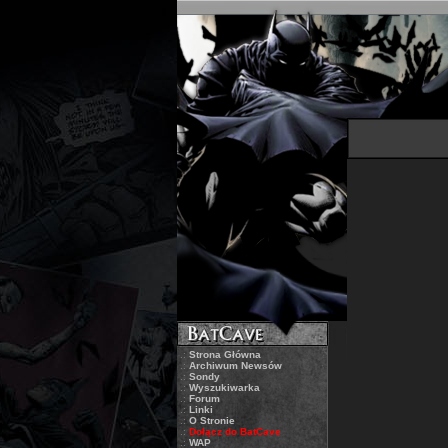
.:
Strona Główna
.:
Archiwum Newsów
.:
Sondy
.:
Wyszukiwarka
.:
Forum
.:
Linki
.:
O Stronie
.:
Dołącz do BatCave
.:
WAP