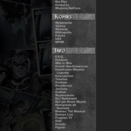
.:
Bat Play
.:
Konkursy
.:
Wspieraj BatCave
.:
Wydarzenia
.:
Twórcy
.:
Wywiady
.:
Bibliografia
.:
Polska
.:
USA
.:
MPMR
.:
F.A.Q.
.:
Postacie
.:
Who is Who
.:
Kroniki Bat-Uniwersum
.:
Komiksowe Miejskie
Legendy
.:
Kalendarium
.:
Timeline
.:
Kostium
.:
Rezydencja
.:
Jaskinia
.:
Gotham
.:
Wyposażenie
.:
Być Batmanem
.:
Być jak Bruce Wayne
.:
Nawiązania do
Batmana
.:
Batman: The Musical
.:
Batman Live
.:
Program TV
.:
DVD
.:
Książki
.:
Figurki