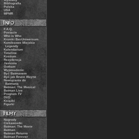
.:
Bibliografia
.:
Polska
.:
USA
.:
MPMR
.:
F.A.Q.
.:
Postacie
.:
Who is Who
.:
Kroniki Bat-Uniwersum
.:
Komiksowe Miejskie
Legendy
.:
Kalendarium
.:
Timeline
.:
Kostium
.:
Rezydencja
.:
Jaskinia
.:
Gotham
.:
Wyposażenie
.:
Być Batmanem
.:
Być jak Bruce Wayne
.:
Nawiązania do
Batmana
.:
Batman: The Musical
.:
Batman Live
.:
Program TV
.:
DVD
.:
Książki
.:
Figurki
.:
Nagrody
.:
Ciekawostki
.:
Batman: The Movie
.:
Batman
.:
Batman Returns
.:
Batman Forever