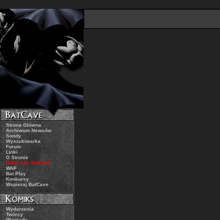
.:
Strona Główna
.:
Archiwum Newsów
.:
Sondy
.:
Wyszukiwarka
.:
Forum
.:
Linki
.:
O Stronie
.:
Dołącz do BatCave
.:
WAP
.:
Bat Play
.:
Konkursy
.:
Wspieraj BatCave
.:
Wydarzenia
.:
Twórcy
.:
Wywiady