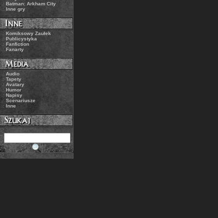
.:
Batman: Arkham City
.:
Inne gry
.:
Komiksowy Zaułek
.:
Publicystyka
.:
Fanfiction
.:
Fanarty
.:
Audio
.:
Tapety
.:
Avatary
.:
Humor
.:
Napisy
.:
Scenariusze
.:
Inne