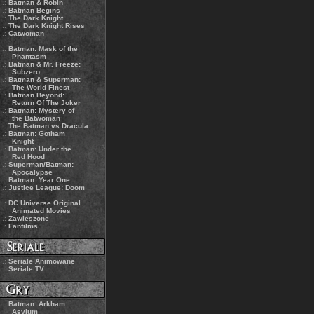
.:
Batman & Robin
.:
Batman Begins
.:
The Dark Knight
.:
The Dark Knight Rises
.:
Catwoman
.:
Batman: Mask of the
Phantasm
.:
Batman & Mr. Freeze:
Subzero
.:
Batman & Superman:
The World Finest
.:
Batman Beyond:
Return Of The Joker
.:
Batman: Mystery of
the Batwoman
.:
The Batman vs Dracula
.:
Batman: Gotham
Knight
.:
Batman: Under the
Red Hood
.:
Superman/Batman:
Apocalypse
.:
Batman: Year One
.:
Justice League: Doom
.:
DC Universe Original
Animated Movies
.:
Zawieszone
.:
Fanfilms
.:
Seriale Animowane
.:
Seriale TV
.:
Batman: Arkham
Asylum