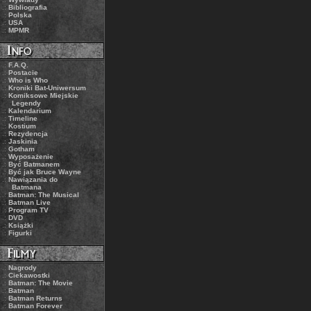
.:
Bibliografia
.:
Polska
.:
USA
.:
MPMR
.:
F.A.Q.
.:
Postacie
.:
Who is Who
.:
Kroniki Bat-Uniwersum
.:
Komiksowe Miejskie
Legendy
.:
Kalendarium
.:
Timeline
.:
Kostium
.:
Rezydencja
.:
Jaskinia
.:
Gotham
.:
Wyposażenie
.:
Być Batmanem
.:
Być jak Bruce Wayne
.:
Nawiązania do
Batmana
.:
Batman: The Musical
.:
Batman Live
.:
Program TV
.:
DVD
.:
Książki
.:
Figurki
.:
Nagrody
.:
Ciekawostki
.:
Batman: The Movie
.:
Batman
.:
Batman Returns
.:
Batman Forever