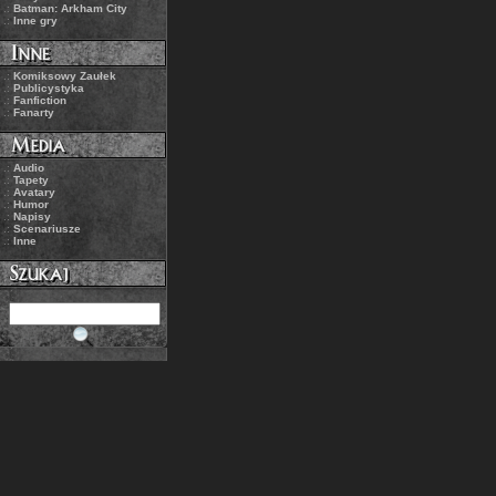
.:
Batman: Arkham City
.:
Inne gry
.:
Komiksowy Zaułek
.:
Publicystyka
.:
Fanfiction
.:
Fanarty
.:
Audio
.:
Tapety
.:
Avatary
.:
Humor
.:
Napisy
.:
Scenariusze
.:
Inne