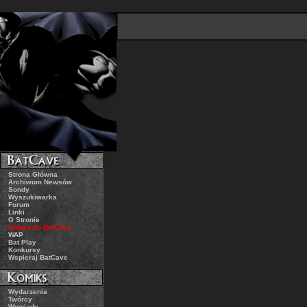
.:
Strona Główna
.:
Archiwum Newsów
.:
Sondy
.:
Wyszukiwarka
.:
Forum
.:
Linki
.:
O Stronie
.:
Dołącz do BatCave
.:
WAP
.:
Bat Play
.:
Konkursy
.:
Wspieraj BatCave
.:
Wydarzenia
.:
Twórcy
.:
Wywiady