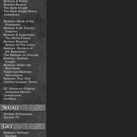
.:
Batman & Robin
.:
Batman Begins
.:
The Dark Knight
.:
The Dark Knight Rises
.:
Catwoman
.:
Batman: Mask of the
Phantasm
.:
Batman & Mr. Freeze:
Subzero
.:
Batman & Superman:
The World Finest
.:
Batman Beyond:
Return Of The Joker
.:
Batman: Mystery of
the Batwoman
.:
The Batman vs Dracula
.:
Batman: Gotham
Knight
.:
Batman: Under the
Red Hood
.:
Superman/Batman:
Apocalypse
.:
Batman: Year One
.:
Justice League: Doom
.:
DC Universe Original
Animated Movies
.:
Zawieszone
.:
Fanfilms
.:
Seriale Animowane
.:
Seriale TV
.:
Batman: Arkham
Asylum