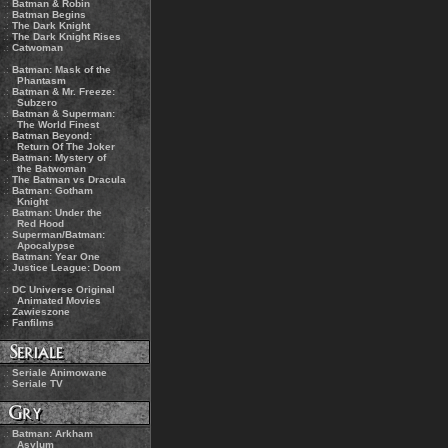
.:
Batman & Robin
.:
Batman Begins
.:
The Dark Knight
.:
The Dark Knight Rises
.:
Catwoman
.:
Batman: Mask of the
Phantasm
.:
Batman & Mr. Freeze:
Subzero
.:
Batman & Superman:
The World Finest
.:
Batman Beyond:
Return Of The Joker
.:
Batman: Mystery of
the Batwoman
.:
The Batman vs Dracula
.:
Batman: Gotham
Knight
.:
Batman: Under the
Red Hood
.:
Superman/Batman:
Apocalypse
.:
Batman: Year One
.:
Justice League: Doom
.:
DC Universe Original
Animated Movies
.:
Zawieszone
.:
Fanfilms
.:
Seriale Animowane
.:
Seriale TV
.:
Batman: Arkham
Asylum