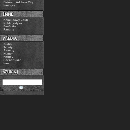
.:
Batman: Arkham City
.:
Inne gry
.:
Komiksowy Zaułek
.:
Publicystyka
.:
Fanfiction
.:
Fanarty
.:
Audio
.:
Tapety
.:
Avatary
.:
Humor
.:
Napisy
.:
Scenariusze
.:
Inne