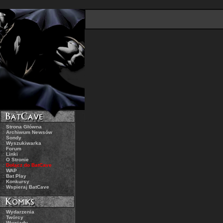
.:
Strona Główna
.:
Archiwum Newsów
.:
Sondy
.:
Wyszukiwarka
.:
Forum
.:
Linki
.:
O Stronie
.:
Dołącz do BatCave
.:
WAP
.:
Bat Play
.:
Konkursy
.:
Wspieraj BatCave
.:
Wydarzenia
.:
Twórcy
.:
Wywiady