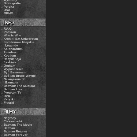
.:
Bibliografia
.:
Polska
.:
USA
.:
MPMR
.:
F.A.Q.
.:
Postacie
.:
Who is Who
.:
Kroniki Bat-Uniwersum
.:
Komiksowe Miejskie
Legendy
.:
Kalendarium
.:
Timeline
.:
Kostium
.:
Rezydencja
.:
Jaskinia
.:
Gotham
.:
Wyposażenie
.:
Być Batmanem
.:
Być jak Bruce Wayne
.:
Nawiązania do
Batmana
.:
Batman: The Musical
.:
Batman Live
.:
Program TV
.:
DVD
.:
Książki
.:
Figurki
.:
Nagrody
.:
Ciekawostki
.:
Batman: The Movie
.:
Batman
.:
Batman Returns
.:
Batman Forever