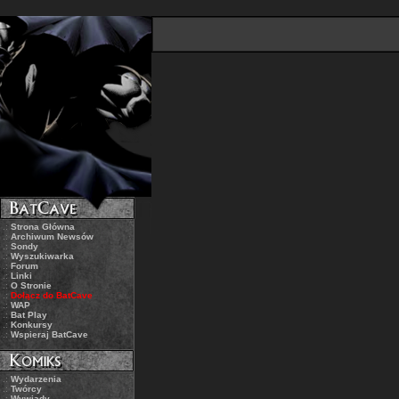
.:
Strona Główna
.:
Archiwum Newsów
.:
Sondy
.:
Wyszukiwarka
.:
Forum
.:
Linki
.:
O Stronie
.:
Dołącz do BatCave
.:
WAP
.:
Bat Play
.:
Konkursy
.:
Wspieraj BatCave
.:
Wydarzenia
.:
Twórcy
.:
Wywiady