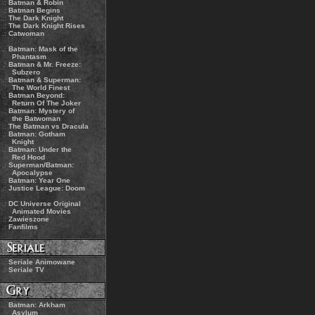
.:
Batman & Robin
.:
Batman Begins
.:
The Dark Knight
.:
The Dark Knight Rises
.:
Catwoman
.:
Batman: Mask of the
Phantasm
.:
Batman & Mr. Freeze:
Subzero
.:
Batman & Superman:
The World Finest
.:
Batman Beyond:
Return Of The Joker
.:
Batman: Mystery of
the Batwoman
.:
The Batman vs Dracula
.:
Batman: Gotham
Knight
.:
Batman: Under the
Red Hood
.:
Superman/Batman:
Apocalypse
.:
Batman: Year One
.:
Justice League: Doom
.:
DC Universe Original
Animated Movies
.:
Zawieszone
.:
Fanfilms
.:
Seriale Animowane
.:
Seriale TV
.:
Batman: Arkham
Asylum