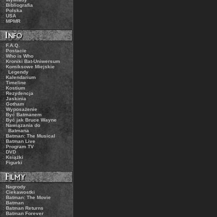
.:
Bibliografia
.:
Polska
.:
USA
.:
MPMR
.:
F.A.Q.
.:
Postacie
.:
Who is Who
.:
Kroniki Bat-Uniwersum
.:
Komiksowe Miejskie
Legendy
.:
Kalendarium
.:
Timeline
.:
Kostium
.:
Rezydencja
.:
Jaskinia
.:
Gotham
.:
Wyposażenie
.:
Być Batmanem
.:
Być jak Bruce Wayne
.:
Nawiązania do
Batmana
.:
Batman: The Musical
.:
Batman Live
.:
Program TV
.:
DVD
.:
Książki
.:
Figurki
.:
Nagrody
.:
Ciekawostki
.:
Batman: The Movie
.:
Batman
.:
Batman Returns
.:
Batman Forever