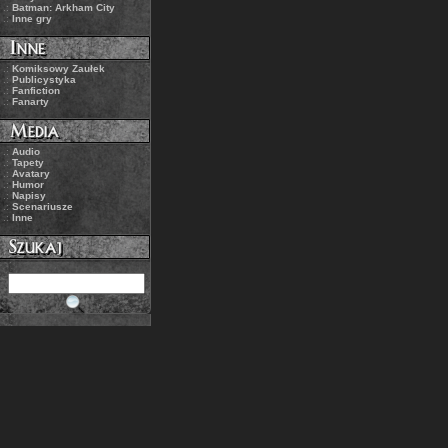
.:
Batman: Arkham City
.:
Inne gry
.:
Komiksowy Zaułek
.:
Publicystyka
.:
Fanfiction
.:
Fanarty
.:
Audio
.:
Tapety
.:
Avatary
.:
Humor
.:
Napisy
.:
Scenariusze
.:
Inne