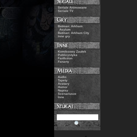
.:
Seriale Animowane
.:
Seriale TV
.:
Batman: Arkham
Asylum
.:
Batman: Arkham City
.:
Inne gry
.:
Komiksowy Zaułek
.:
Publicystyka
.:
Fanfiction
.:
Fanarty
.:
Audio
.:
Tapety
.:
Avatary
.:
Humor
.:
Napisy
.:
Scenariusze
.:
Inne