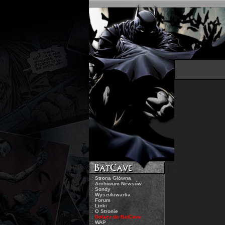
.:
Strona Główna
.:
Archiwum Newsów
.:
Sondy
.:
Wyszukiwarka
.:
Forum
.:
Linki
.:
O Stronie
.:
Dołącz do BatCave
.:
WAP