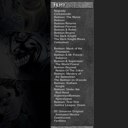
.:
Nagrody
.:
Ciekawostki
.:
Batman: The Movie
.:
Batman
.:
Batman Returns
.:
Batman Forever
.:
Batman & Robin
.:
Batman Begins
.:
The Dark Knight
.:
The Dark Knight Rises
.:
Catwoman
.:
Batman: Mask of the
Phantasm
.:
Batman & Mr. Freeze:
Subzero
.:
Batman & Superman:
The World Finest
.:
Batman Beyond:
Return Of The Joker
.:
Batman: Mystery of
the Batwoman
.:
The Batman vs Dracula
.:
Batman: Gotham
Knight
.:
Batman: Under the
Red Hood
.:
Superman/Batman:
Apocalypse
.:
Batman: Year One
.:
Justice League: Doom
.:
DC Universe Original
Animated Movies
.:
Zawieszone
.:
Fanfilms