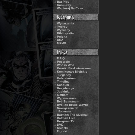
.:
Bat Play
.:
Konkursy
.:
Wspieraj BatCave
.:
Wydarzenia
.:
Twórcy
.:
Wywiady
.:
Bibliografia
.:
Polska
.:
USA
.:
MPMR
.:
F.A.Q.
.:
Postacie
.:
Who is Who
.:
Kroniki Bat-Uniwersum
.:
Komiksowe Miejskie
Legendy
.:
Kalendarium
.:
Timeline
.:
Kostium
.:
Rezydencja
.:
Jaskinia
.:
Gotham
.:
Wyposażenie
.:
Być Batmanem
.:
Być jak Bruce Wayne
.:
Nawiązania do
Batmana
.:
Batman: The Musical
.:
Batman Live
.:
Program TV
.:
DVD
.:
Książki
.:
Figurki