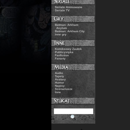
.:
Seriale Animowane
.:
Seriale TV
.:
Batman: Arkham
Asylum
.:
Batman: Arkham City
.:
Inne gry
.:
Komiksowy Zaułek
.:
Publicystyka
.:
Fanfiction
.:
Fanarty
.:
Audio
.:
Tapety
.:
Avatary
.:
Humor
.:
Napisy
.:
Scenariusze
.:
Inne