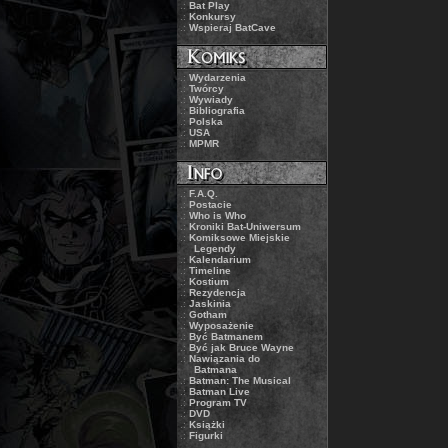
.:
Bat Play
.:
Konkursy
.:
Wspieraj BatCave
.:
Wydarzenia
.:
Twórcy
.:
Wywiady
.:
Bibliografia
.:
Polska
.:
USA
.:
MPMR
.:
F.A.Q.
.:
Postacie
.:
Who is Who
.:
Kroniki Bat-Uniwersum
.:
Komiksowe Miejskie
Legendy
.:
Kalendarium
.:
Timeline
.:
Kostium
.:
Rezydencja
.:
Jaskinia
.:
Gotham
.:
Wyposażenie
.:
Być Batmanem
.:
Być jak Bruce Wayne
.:
Nawiązania do
Batmana
.:
Batman: The Musical
.:
Batman Live
.:
Program TV
.:
DVD
.:
Książki
.:
Figurki