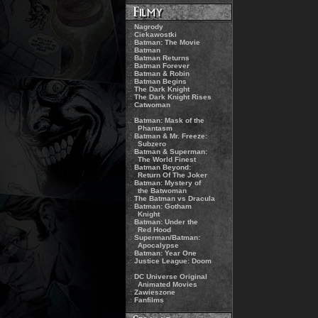
.:
Nagrody
.:
Ciekawostki
.:
Batman: The Movie
.:
Batman
.:
Batman Returns
.:
Batman Forever
.:
Batman & Robin
.:
Batman Begins
.:
The Dark Knight
.:
The Dark Knight Rises
.:
Catwoman
.:
Batman: Mask of the
Phantasm
.:
Batman & Mr. Freeze:
Subzero
.:
Batman & Superman:
The World Finest
.:
Batman Beyond:
Return Of The Joker
.:
Batman: Mystery of
the Batwoman
.:
The Batman vs Dracula
.:
Batman: Gotham
Knight
.:
Batman: Under the
Red Hood
.:
Superman/Batman:
Apocalypse
.:
Batman: Year One
.:
Justice League: Doom
.:
DC Universe Original
Animated Movies
.:
Zawieszone
.:
Fanfilms