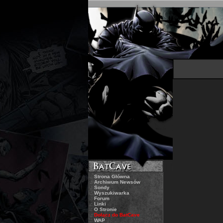
.:
Strona Główna
.:
Archiwum Newsów
.:
Sondy
.:
Wyszukiwarka
.:
Forum
.:
Linki
.:
O Stronie
.:
Dołącz do BatCave
.:
WAP